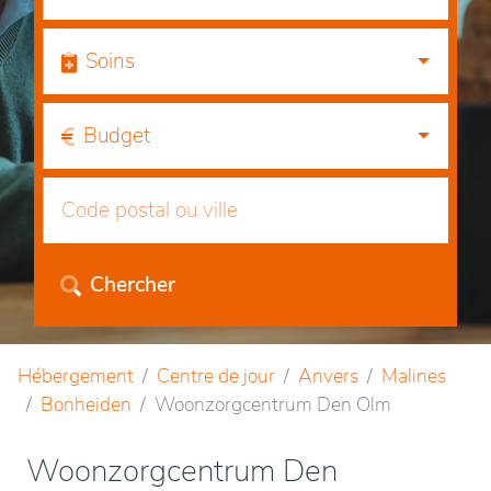
Soins
Budget
Chercher
Hébergement
Centre de jour
Anvers
Malines
Bonheiden
Woonzorgcentrum Den Olm
Woonzorgcentrum Den