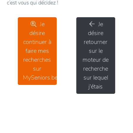
c’est vous qui décidez !
Je
Je
désire
désire
continuer à
retourner
faire mes
sur le
recherches
moteur de
sur
recherche
MySeniors.be
sur lequel
j'étais