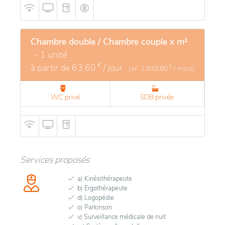
Chambre double / Chambre couple x m²
- 1 unité
€
à partir de
63,60
/ jour
€
(+/-
1.939,80
/ mois)
WC privé
SDB privée
Services proposés
a) Kinésithérapeute
b) Ergothérapeute
d) Logopédie
o) Parkinson
v) Surveillance médicale de nuit