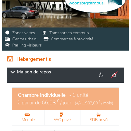
Zones vertes
Transport en commun
Centre urbain
Commerces à proximité
Parking visiteurs
Hébergement.s
Maison de repos
Chambre individuelle
- 1 unité
€
à partir de
66,08
/ jour
€
(+/-
1.982,00
/ mois)
Meublé
WC privé
SDB privée