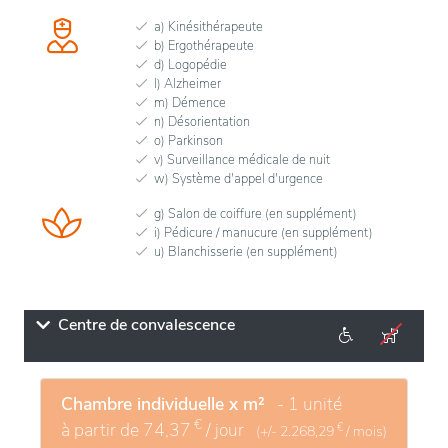
a) Kinésithérapeute
b) Ergothérapeute
d) Logopédie
l) Alzheimer
m) Démence
n) Désorientation
o) Parkinson
v) Surveillance médicale de nuit
w) Système d'appel d'urgence
g) Salon de coiffure (en supplément)
i) Pédicure / manucure (en supplément)
u) Blanchisserie (en supplément)
Centre de convalescence
Chambre individuelle x m²
- 1 unité
€
à partir de
74,37
/ jour
€
(+/-
2.268,29
/ mois)