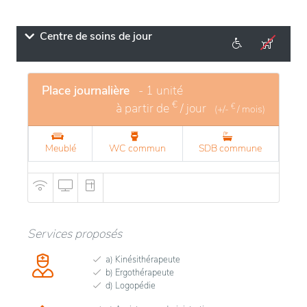
Centre de soins de jour
Place journalière
- 1 unité
€
à partir de
/ jour
€
(+/-
/ mois)
Meublé
WC commun
SDB commune
Services proposés
a) Kinésithérapeute
b) Ergothérapeute
d) Logopédie