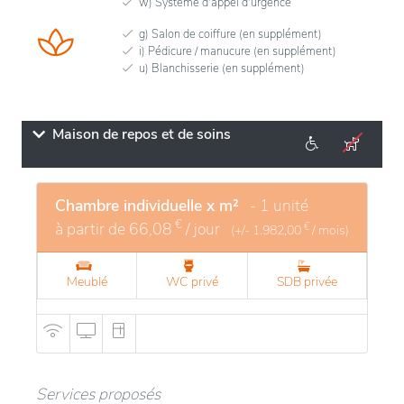
w) Système d'appel d'urgence
g) Salon de coiffure (en supplément)
i) Pédicure / manucure (en supplément)
u) Blanchisserie (en supplément)
Maison de repos et de soins
Chambre individuelle x m²
- 1 unité
€
à partir de
66,08
/ jour
€
(+/-
1.982,00
/ mois)
Meublé
WC privé
SDB privée
Services proposés