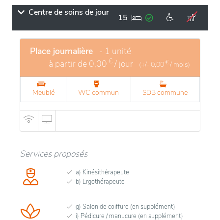
Centre de soins de jour
15
Place journalière
- 1 unité
€
à partir de
0,00
/ jour
€
(+/-
0,00
/ mois)
Meublé
WC commun
SDB commune
Services proposés
a) Kinésithérapeute
b) Ergothérapeute
g) Salon de coiffure (en supplément)
i) Pédicure / manucure (en supplément)