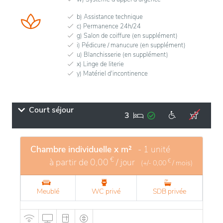
b) Assistance technique
c) Permanence 24h/24
g) Salon de coiffure (en supplément)
i) Pédicure / manucure (en supplément)
u) Blanchisserie (en supplément)
x) Linge de literie
y) Matériel d'incontinence
Court séjour
3
Chambre individuelle x m²
- 1 unité
€
à partir de
0,00
/ jour
€
(+/-
0,00
/ mois)
Meublé
WC privé
SDB privée