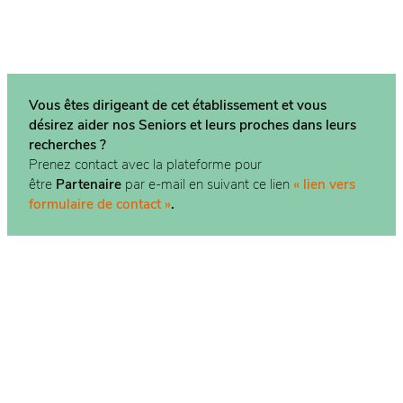
Vous êtes dirigeant de cet établissement et vous
désirez aider nos Seniors et leurs proches dans
leurs
recherches ?
Prenez contact avec la plateforme pour
être
Partenaire
par e-mail en suivant ce lien
« lien vers
formulaire de contact »
.