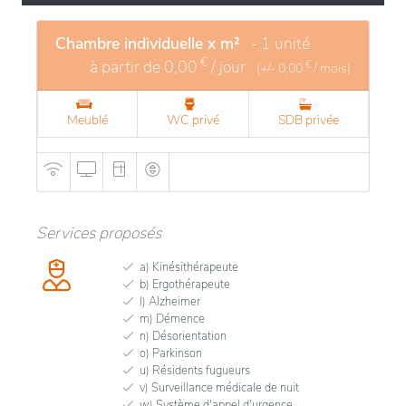
proximité de la ville de Louvain permet un accès
pratique aux services urbains tout en profitant d'un
Chambre individuelle x m²
- 1 unité
cadre de vie plus tranquille. L'établissement propose
€
à partir de
0,00
/ jour
€
(+/-
0,00
/ mois)
une gamme de services adaptés aux besoins des
résidents, avec un accent sur le bien-être et le
confort. Les installations modernes et les espaces
Meublé
WC privé
SDB privée
communs accueillants créent une atmosphère
chaleureuse, idéale pour favoriser un sentiment de
communauté et de soutien entre les résidents.
Services proposés
a) Kinésithérapeute
b) Ergothérapeute
l) Alzheimer
m) Démence
n) Désorientation
o) Parkinson
u) Résidents fugueurs
v) Surveillance médicale de nuit
w) Système d'appel d'urgence