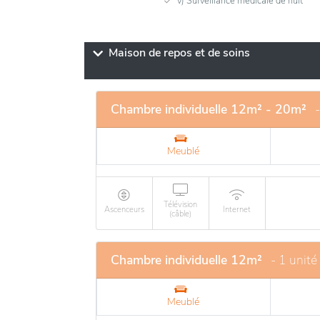
v) Surveillance médicale de nuit
Maison de repos et de soins
Chambre individuelle 12m² - 20m²
Meublé
Télévision
Ascenceurs
Internet
(câble)
Chambre individuelle 12m²
- 1 unité
Meublé