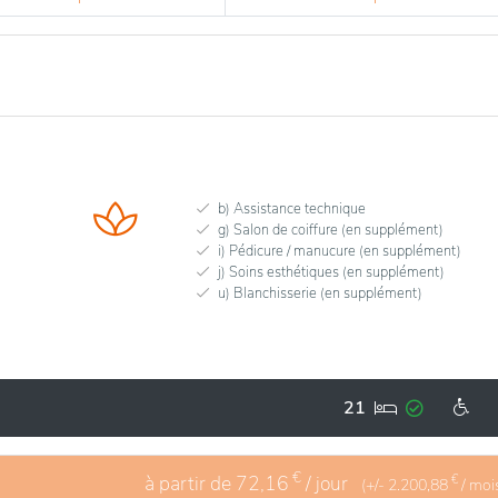
b) Assistance technique
g) Salon de coiffure (en supplément)
i) Pédicure / manucure (en supplément)
j) Soins esthétiques (en supplément)
u) Blanchisserie (en supplément)
21
€
à partir de
72,16
/ jour
€
(+/-
2.200,88
/ moi