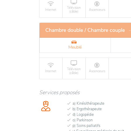
Télévision
Internet
Ascenceurs
(câble)
Chambre double / Chambre couple
-
Meublé
Télévision
Internet
Ascenceurs
(câble)
Services proposés
a) Kinésithérapeute
b) Ergothérapeute
d) Logopédie
o) Parkinson
p) Soins palliatifs