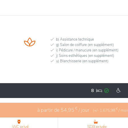
b) Assistance technique
g) Salon de coiffure (en supplément)
i) Pédicure / manucure (en supplément)
j) Soins esthétiques (en supplément)
u) Blanchisserie (en supplément)
8
€
à partir de
54,95
/ jour
€
(+/-
1.675,98
/ moi
WC privé
SDB privée