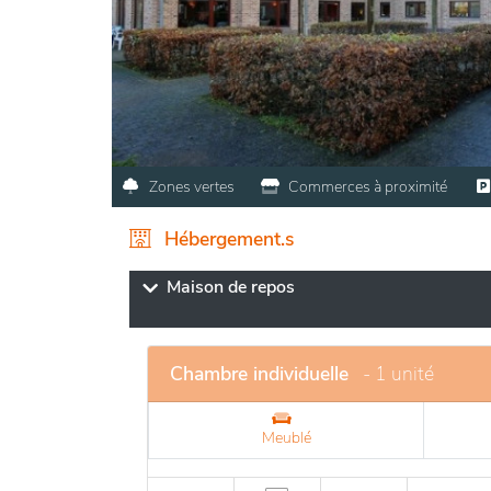
Zones vertes
Commerces à proximité
Hébergement.s
Maison de repos
Chambre individuelle
- 1 unité
Meublé