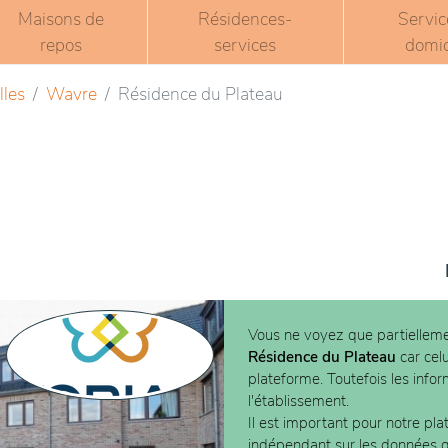
Maisons de
Résidences-
Servic
repos
services
domic
lles
Wavre
Résidence du Plateau
Vous ne voyez que partielleme
Résidence du Plateau
car celu
plateforme. Toutefois les info
l'établissement.
Il est important pour notre pla
indépendant sur les données