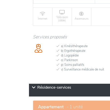
Télévision
Internet
Ascenceurs
(câble)
Services proposés
a) Kinésithérapeute
b) Ergothérapeute
d) Logopédie
o) Parkinson
p) Soins palliatifs
v) Surveillance médicale de nuit
Résidence-services
Appartement
- 1 unité