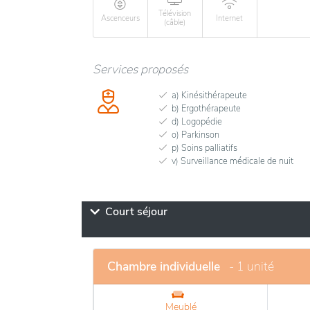
Télévision
Ascenceurs
Internet
(câble)
Services proposés
a) Kinésithérapeute
b) Ergothérapeute
d) Logopédie
o) Parkinson
p) Soins palliatifs
v) Surveillance médicale de nuit
Court séjour
Chambre individuelle
- 1 unité
Meublé