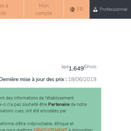
es à
Mon
FR
Professionnel
ile
compte
àpd
€/mois
1.649
Dernière mise à jour des prix :
18/06/2019
nt des informations de l'établissement
i-ci n’a pas souhaité être
Partenaire
de notre
rmations vues, ont été encodées par
teforme d’être irréprochable, éthique et
 que nous mettons
GRATUITEMENT
à disposition