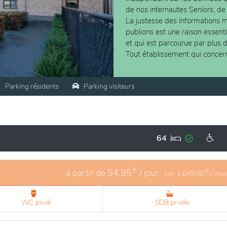
de nos internautes Seniors, de
La justesse des informations m
publions est une raison essent
et qui est parcourue par plus 
Tout établissement qui concer
Parking résidents
Parking visiteurs
64
€
à partir de
54,95
/ jour
€
(+/-
1.649,00
/ moi
WC privé
SDB privée