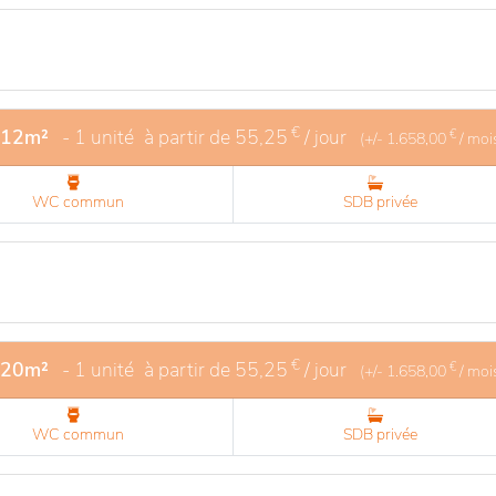
€
 12m²
- 1 unité
à partir de
55,25
/ jour
€
(+/-
1.658,00
/ moi
WC commun
SDB privée
€
 20m²
- 1 unité
à partir de
55,25
/ jour
€
(+/-
1.658,00
/ moi
WC commun
SDB privée