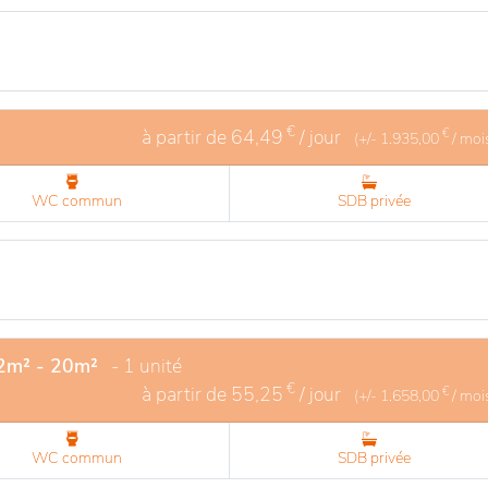
€
à partir de
64,49
/ jour
€
(+/-
1.935,00
/ moi
WC commun
SDB privée
12m² - 20m²
- 1 unité
€
à partir de
55,25
/ jour
€
(+/-
1.658,00
/ moi
WC commun
SDB privée