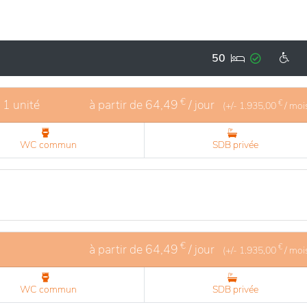
50
€
- 1 unité
à partir de
64,49
/ jour
€
(+/-
1.935,00
/ moi
WC commun
SDB privée
€
à partir de
64,49
/ jour
€
(+/-
1.935,00
/ moi
WC commun
SDB privée