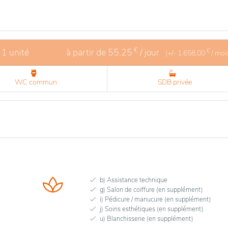
€
 1 unité
à partir de
55,25
/ jour
€
(+/-
1.658,00
/ moi
WC commun
SDB privée
b) Assistance technique
g) Salon de coiffure (en supplément)
i) Pédicure / manucure (en supplément)
j) Soins esthétiques (en supplément)
u) Blanchisserie (en supplément)