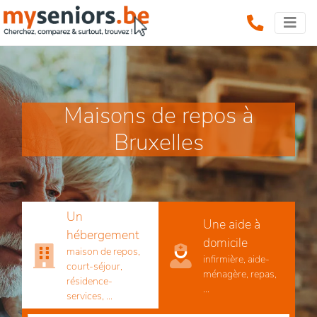
Maisons de repos à
Bruxelles
Un
Une aide à
hébergement
domicile
maison de repos,
infirmière, aide-
court-séjour,
ménagère, repas,
résidence-
...
services, ...