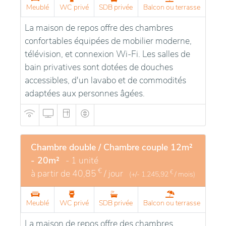
Meublé
WC privé
SDB privée
Balcon ou terrasse
La maison de repos offre des chambres
confortables équipées de mobilier moderne,
télévision, et connexion Wi-Fi. Les salles de
bain privatives sont dotées de douches
accessibles, d'un lavabo et de commodités
adaptées aux personnes âgées.
Chambre double / Chambre couple 12m²
- 20m²
- 1 unité
€
à partir de
40,85
/ jour
€
(+/-
1.245,92
/ mois)
Meublé
WC privé
SDB privée
Balcon ou terrasse
La maison de repos offre des chambres