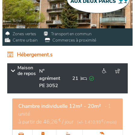
Zones vertes
Transport en commun
Centre urbain
Commerces à proximité
Hébergement.s
Maison
N°
de repos
agrément
21
PE 3052
Chambre individuelle 12m² - 20m²
- 1
unité
€
à partir de
46,26
/ jour
€
(+/-
1.410,93
/ mois)