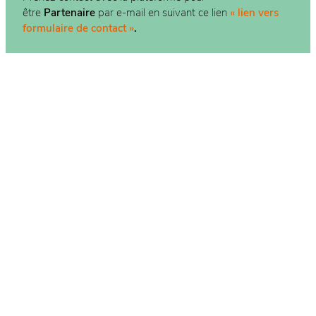
être
Partenaire
par e-mail en suivant ce lien
« lien vers
formulaire de contact »
.