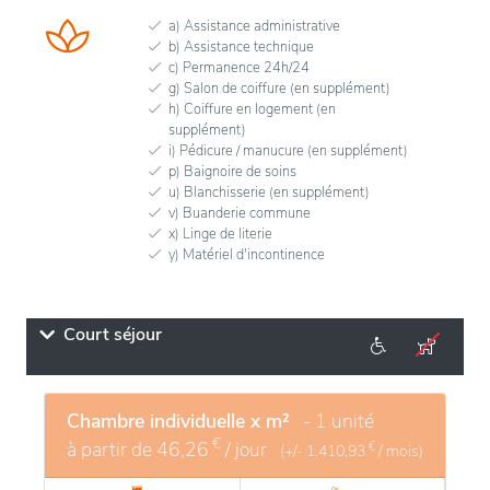
a) Assistance administrative
b) Assistance technique
c) Permanence 24h/24
g) Salon de coiffure (en supplément)
h) Coiffure en logement (en
supplément)
i) Pédicure / manucure (en supplément)
p) Baignoire de soins
u) Blanchisserie (en supplément)
v) Buanderie commune
x) Linge de literie
y) Matériel d'incontinence
Court séjour
Chambre individuelle x m²
- 1 unité
€
à partir de
46,26
/ jour
€
(+/-
1.410,93
/ mois)