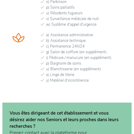
o) Parkinson
p) Soins palliatifs
u) Résidents fugueurs
v) Surveillance médicale de nuit
w) Système d'appel d'urgence
a) Assistance administrative
b) Assistance technique
c) Permanence 24h/24
g) Salon de coiffure (en supplément)
i) Pédicure / manucure (en supplément)
p) Baignoire de soins
u) Blanchisserie (en supplément)
x) Linge de literie
y) Matériel d'incontinence
Vous êtes dirigeant de cet établissement et vous
désirez aider nos Seniors et leurs proches dans
leurs
recherches ?
Prenez contact avec la plateforme pour