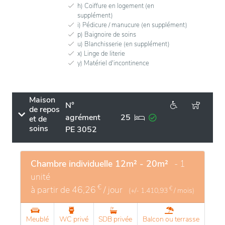
h) Coiffure en logement (en
supplément)
i) Pédicure / manucure (en supplément)
p) Baignoire de soins
u) Blanchisserie (en supplément)
x) Linge de literie
y) Matériel d'incontinence
Maison
N°
de repos
agrément
25
et de
soins
PE 3052
Chambre individuelle 12m² - 20m²
- 1
unité
€
à partir de
46,26
/ jour
€
(+/-
1.410,93
/ mois)
Meublé
WC privé
SDB privée
Balcon ou terrasse