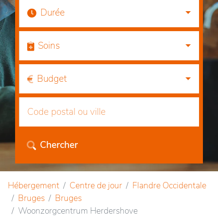
Durée
Soins
Budget
Chercher
Hébergement
Centre de jour
Flandre Occidentale
Bruges
Bruges
Woonzorgcentrum Herdershove