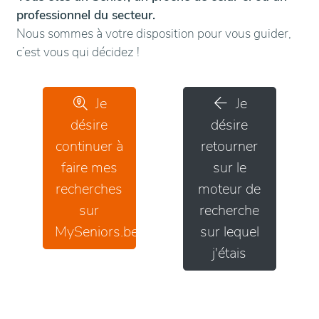
professionnel du secteur.
Nous sommes à votre disposition pour vous guider,
c’est vous qui décidez !
Je
Je
désire
désire
continuer à
retourner
faire mes
sur le
recherches
moteur de
sur
recherche
MySeniors.be
sur lequel
j'étais