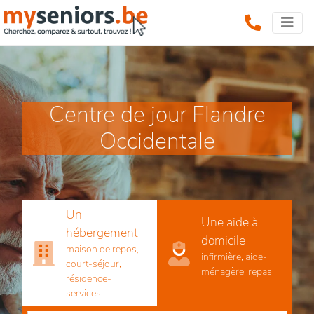
Centre de jour Flandre
Occidentale
Un
Une aide à
hébergement
domicile
maison de repos,
infirmière, aide-
court-séjour,
ménagère, repas,
résidence-
...
services, ...