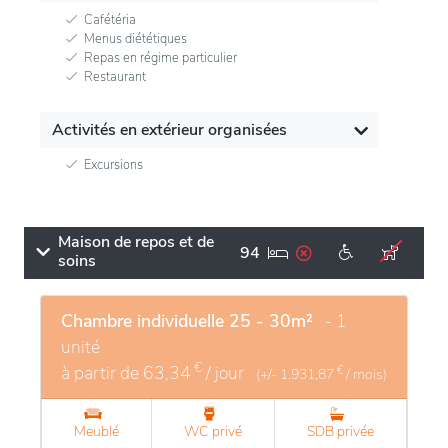
Cafétéria
Menus diététiques
Repas en régime particulier
Restaurant
Activités en extérieur organisées
Excursions
Maison de repos et de
94
soins
Chambre individuelle 25 - 30m²
- 1
unité
€
à partir de
63,34
/ jour
€
(+/-
1.931,87
/ mois)
Meublé
WC privé
SDB privée