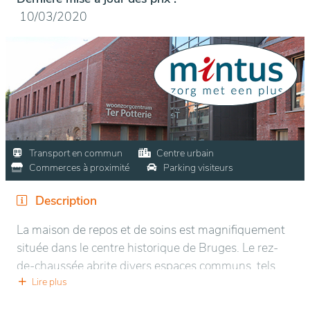
10/03/2020
Transport en commun
Centre urbain
Commerces à proximité
Parking visiteurs
Description
La maison de repos et de soins est magnifiquement
située dans le centre historique de Bruges. Le rez-
de-chaussée abrite divers espaces communs, tels
que la réception, l'administration, le salon de coiffure,
Lire plus
une salle de kiné, la blanchisserie et une agréable