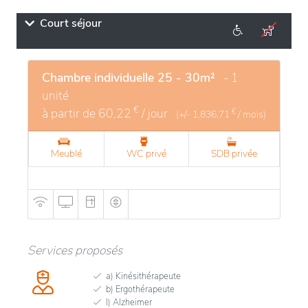
Court séjour
Chambre individuelle 25 - 30m²
- 1
unité
€
à partir de
60,22
/ jour
€
(+/-
1.836,71
/ mois)
Meublé
WC privé
SDB privée
Services proposés
a) Kinésithérapeute
b) Ergothérapeute
l) Alzheimer