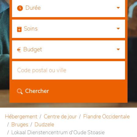
Durée
Soins
Budget
Chercher
Hébergement
Centre de jour
Flandre Occidentale
Bruges
Dudzele
Lokaal Dienstencentrum d'Oude Stoasie