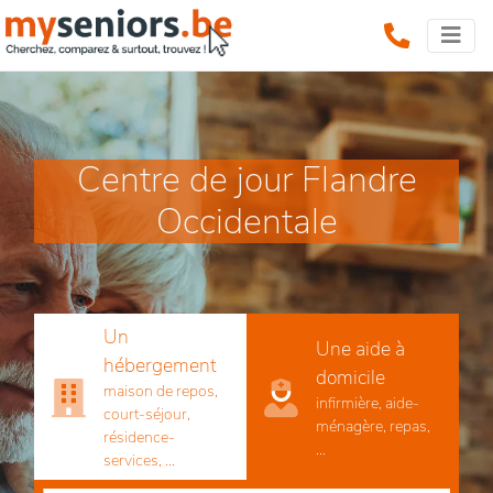
Centre de jour Flandre
Occidentale
Un
Une aide à
hébergement
domicile
maison de repos,
infirmière, aide-
court-séjour,
ménagère, repas,
résidence-
...
services, ...