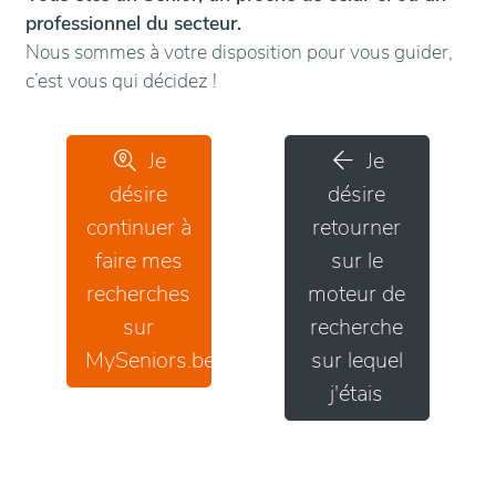
professionnel du secteur.
Nous sommes à votre disposition pour vous guider,
c’est vous qui décidez !
Je
Je
désire
désire
continuer à
retourner
faire mes
sur le
recherches
moteur de
sur
recherche
MySeniors.be
sur lequel
j'étais