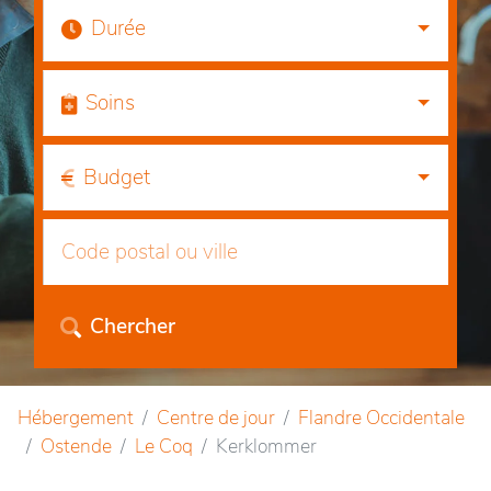
Durée
Soins
Budget
Chercher
Hébergement
Centre de jour
Flandre Occidentale
Ostende
Le Coq
Kerklommer