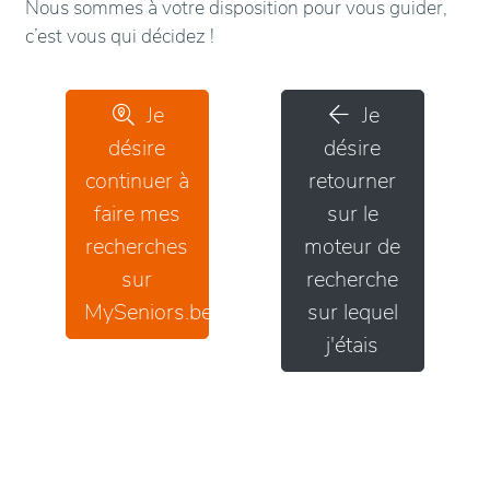
Nous sommes à votre disposition pour vous guider,
c’est vous qui décidez !
Je
Je
désire
désire
continuer à
retourner
faire mes
sur le
recherches
moteur de
sur
recherche
MySeniors.be
sur lequel
j'étais