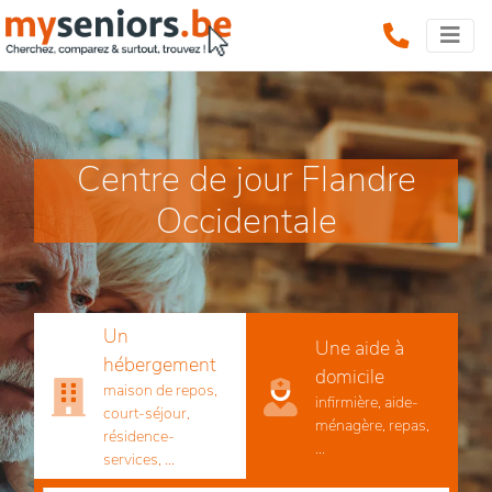
Centre de jour Flandre
Occidentale
Un
Une aide à
hébergement
domicile
maison de repos,
infirmière, aide-
court-séjour,
ménagère, repas,
résidence-
...
services, ...