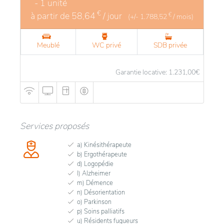
- 1 unité
€
à partir de
58,64
/ jour
€
(+/-
1.788,52
/ mois)
Meublé
WC privé
SDB privée
Garantie locative: 1.231,00
€
Services proposés
a) Kinésithérapeute
b) Ergothérapeute
d) Logopédie
l) Alzheimer
m) Démence
n) Désorientation
o) Parkinson
p) Soins palliatifs
u) Résidents fugueurs