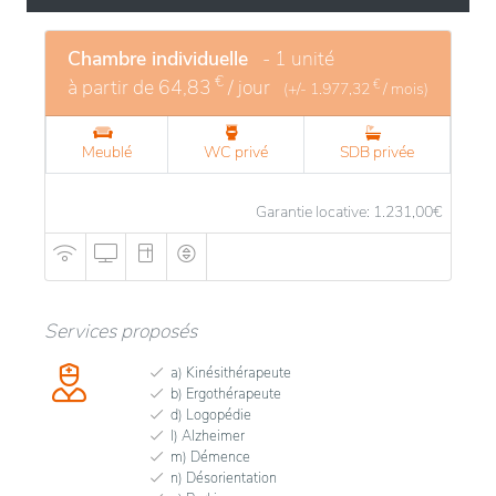
Chambre individuelle
- 1 unité
€
à partir de
64,83
/ jour
€
(+/-
1.977,32
/ mois)
Meublé
WC privé
SDB privée
Garantie locative: 1.231,00
€
Services proposés
a) Kinésithérapeute
b) Ergothérapeute
d) Logopédie
l) Alzheimer
m) Démence
n) Désorientation