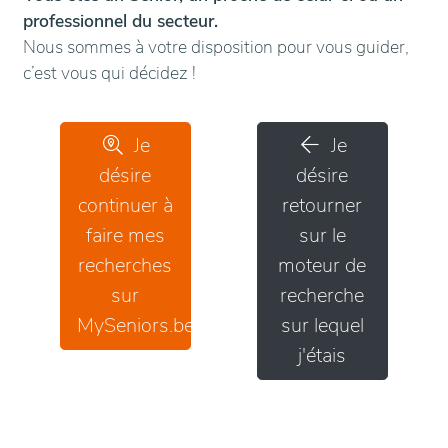
professionnel du secteur.
Nous sommes à votre disposition pour vous guider,
c’est vous qui décidez !
Je
Je
désire
désire
continuer à
retourner
faire mes
sur le
recherches
moteur de
sur
recherche
MySeniors.be
sur lequel
j'étais