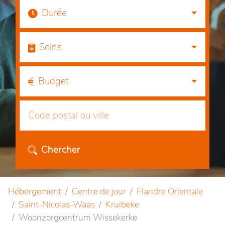
Durée
Soins
Budget
Chercher
Hébergement
Centre de jour
Flandre Orientale
Saint-Nicolas-Waas
Kruibeke
Woonzorgcentrum Wissekerke