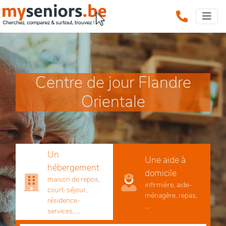
Centre de jour Flandre
Orientale
Un
Une aide à
hébergement
domicile
maison de repos,
infirmière, aide-
court-séjour,
ménagère, repas,
résidence-
...
services, ...