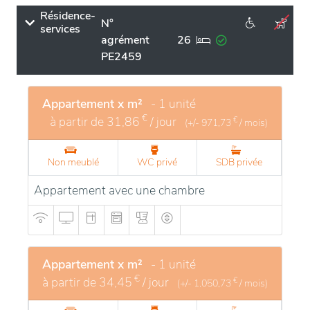
Résidence-
N°
services
agrément
26
PE2459
Appartement x m²
- 1 unité
€
à partir de
31,86
/ jour
€
(+/-
971,73
/ mois)
Non meublé
WC privé
SDB privée
Appartement avec une chambre
Appartement x m²
- 1 unité
€
à partir de
34,45
/ jour
€
(+/-
1.050,73
/ mois)