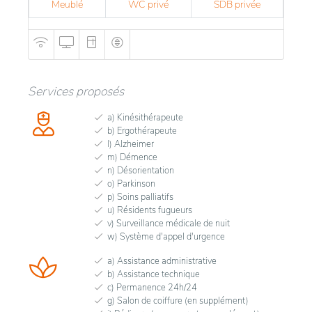
Meublé
WC privé
SDB privée
Services proposés
a) Kinésithérapeute
b) Ergothérapeute
l) Alzheimer
m) Démence
n) Désorientation
o) Parkinson
p) Soins palliatifs
u) Résidents fugueurs
v) Surveillance médicale de nuit
w) Système d'appel d'urgence
a) Assistance administrative
b) Assistance technique
c) Permanence 24h/24
g) Salon de coiffure (en supplément)