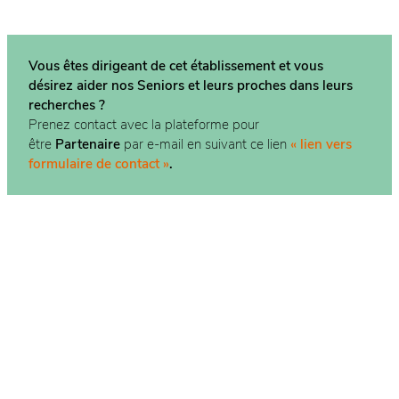
Vous êtes dirigeant de cet établissement et vous
désirez aider nos Seniors et leurs proches dans
leurs
recherches ?
Prenez contact avec la plateforme pour
être
Partenaire
par e-mail en suivant ce lien
« lien vers
formulaire de contact »
.