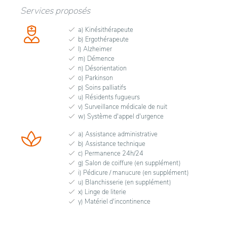
Services proposés
a) Kinésithérapeute
b) Ergothérapeute
l) Alzheimer
m) Démence
n) Désorientation
o) Parkinson
p) Soins palliatifs
u) Résidents fugueurs
v) Surveillance médicale de nuit
w) Système d'appel d'urgence
a) Assistance administrative
b) Assistance technique
c) Permanence 24h/24
g) Salon de coiffure (en supplément)
i) Pédicure / manucure (en supplément)
u) Blanchisserie (en supplément)
x) Linge de literie
y) Matériel d'incontinence