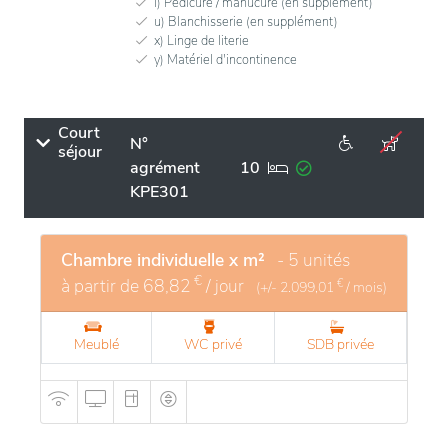
i) Pédicure / manucure (en supplément)
u) Blanchisserie (en supplément)
x) Linge de literie
y) Matériel d'incontinence
Court
N°
séjour
agrément
10
KPE301
Chambre individuelle x m²
- 5 unités
€
à partir de
68,82
/ jour
€
(+/-
2.099,01
/ mois)
Meublé
WC privé
SDB privée