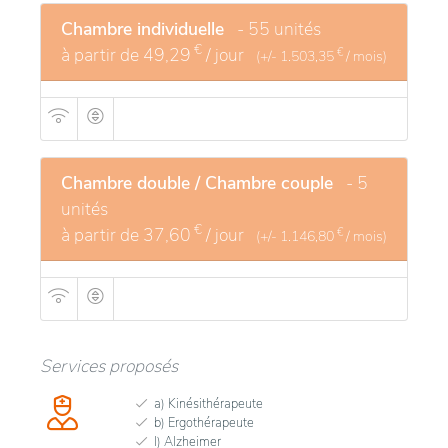
Chambre individuelle
- 55 unités
€
à partir de
49,29
/ jour
€
(+/-
1.503,35
/ mois)
Chambre double / Chambre couple
- 5
unités
€
à partir de
37,60
/ jour
€
(+/-
1.146,80
/ mois)
Services proposés
a) Kinésithérapeute
b) Ergothérapeute
l) Alzheimer