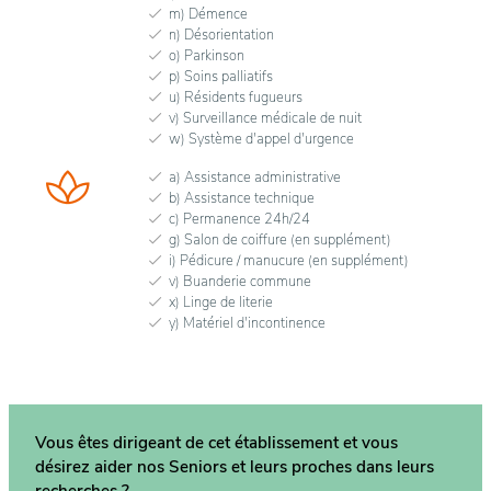
m) Démence
n) Désorientation
o) Parkinson
p) Soins palliatifs
u) Résidents fugueurs
v) Surveillance médicale de nuit
w) Système d'appel d'urgence
a) Assistance administrative
b) Assistance technique
c) Permanence 24h/24
g) Salon de coiffure (en supplément)
i) Pédicure / manucure (en supplément)
v) Buanderie commune
x) Linge de literie
y) Matériel d'incontinence
Vous êtes dirigeant de cet établissement et vous
désirez aider nos Seniors et leurs proches dans
leurs
recherches ?