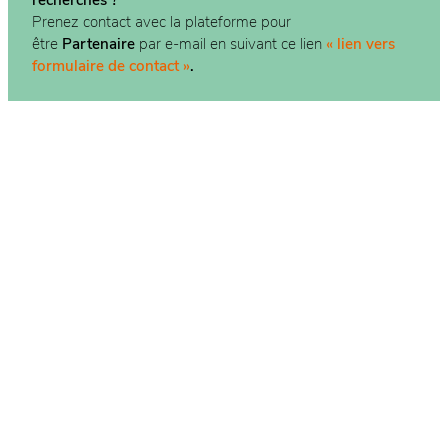
Prenez contact avec la plateforme pour
être
Partenaire
par e-mail en suivant ce lien
« lien vers
formulaire de contact »
.