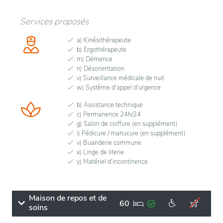
Services proposés
a) Kinésithérapeute
b) Ergothérapeute
m) Démence
n) Désorientation
v) Surveillance médicale de nuit
w) Système d'appel d'urgence
b) Assistance technique
c) Permanence 24h/24
g) Salon de coiffure (en supplément)
i) Pédicure / manucure (en supplément)
v) Buanderie commune
x) Linge de literie
y) Matériel d'incontinence
Maison de repos et de
60
soins