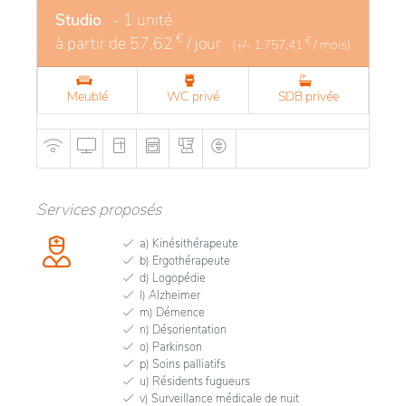
Studio
- 1 unité
€
à partir de
57,62
/ jour
€
(+/-
1.757,41
/ mois)
Meublé
WC privé
SDB privée
Services proposés
a) Kinésithérapeute
b) Ergothérapeute
d) Logopédie
l) Alzheimer
m) Démence
n) Désorientation
o) Parkinson
p) Soins palliatifs
u) Résidents fugueurs
v) Surveillance médicale de nuit