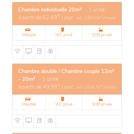
Chambre individuelle 20m²
- 1 unité
€
à partir de
62,69
/ jour
€
(+/-
1.912,04
/ mois)
Meublé
WC privé
SDB privée
Chambre double / Chambre couple 12m²
- 20m²
- 1 unité
€
à partir de
49,99
/ jour
€
(+/-
1.524,70
/ mois)
Meublé
WC privé
SDB privée