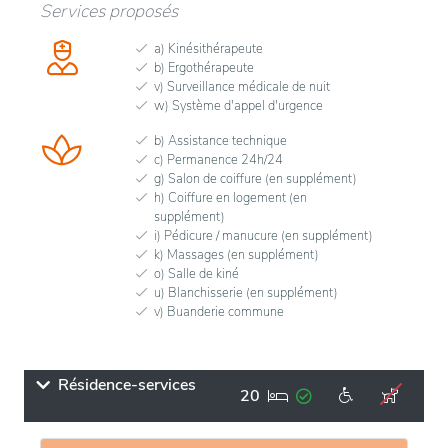
Services proposés
a) Kinésithérapeute
b) Ergothérapeute
v) Surveillance médicale de nuit
w) Système d'appel d'urgence
b) Assistance technique
c) Permanence 24h/24
g) Salon de coiffure (en supplément)
h) Coiffure en logement (en
supplément)
i) Pédicure / manucure (en supplément)
k) Massages (en supplément)
o) Salle de kiné
u) Blanchisserie (en supplément)
v) Buanderie commune
Résidence-services
20