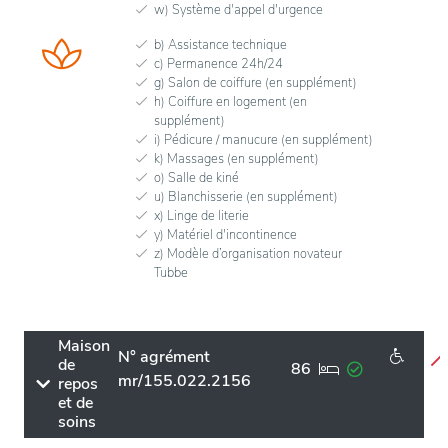
w) Système d'appel d'urgence
b) Assistance technique
c) Permanence 24h/24
g) Salon de coiffure (en supplément)
h) Coiffure en logement (en
supplément)
i) Pédicure / manucure (en supplément)
k) Massages (en supplément)
o) Salle de kiné
u) Blanchisserie (en supplément)
x) Linge de literie
y) Matériel d'incontinence
z) Modèle d’organisation novateur
Tubbe
Maison
N° agrément
de
86
mr/155.022.2156
repos
et de
soins