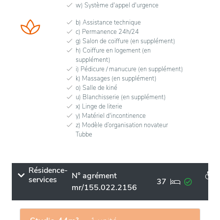
w) Système d'appel d'urgence
b) Assistance technique
c) Permanence 24h/24
g) Salon de coiffure (en supplément)
h) Coiffure en logement (en
supplément)
i) Pédicure / manucure (en supplément)
k) Massages (en supplément)
o) Salle de kiné
u) Blanchisserie (en supplément)
x) Linge de literie
y) Matériel d'incontinence
z) Modèle d’organisation novateur
Tubbe
Résidence-
N° agrément
services
37
mr/155.022.2156