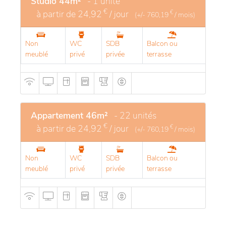
Studio 44m²
- 1 unité
€
à partir de
24,92
/ jour
€
(+/-
760,19
/ mois)
Non
WC
SDB
Balcon ou
meublé
privé
privée
terrasse
Appartement 46m²
- 22 unités
€
à partir de
24,92
/ jour
€
(+/-
760,19
/ mois)
Non
WC
SDB
Balcon ou
meublé
privé
privée
terrasse