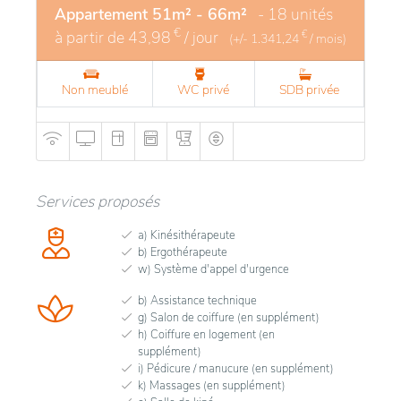
Appartement 51m² - 66m²
- 18 unités
€
à partir de
43,98
/ jour
€
(+/-
1.341,24
/ mois)
Non meublé
WC privé
SDB privée
Services proposés
a) Kinésithérapeute
b) Ergothérapeute
w) Système d'appel d'urgence
b) Assistance technique
g) Salon de coiffure (en supplément)
h) Coiffure en logement (en
supplément)
i) Pédicure / manucure (en supplément)
k) Massages (en supplément)