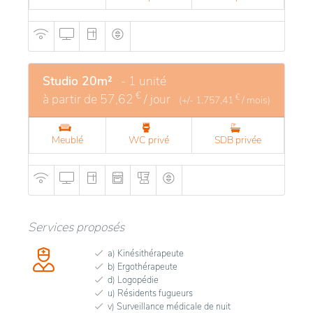
Studio 20m²
- 1 unité
€
à partir de
57,62
/ jour
€
(+/-
1.757,41
/ mois)
Meublé
WC privé
SDB privée
Services proposés
a) Kinésithérapeute
b) Ergothérapeute
d) Logopédie
u) Résidents fugueurs
v) Surveillance médicale de nuit