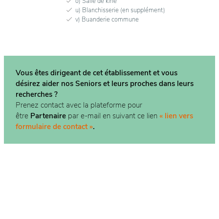
o) Salle de kiné
u) Blanchisserie (en supplément)
v) Buanderie commune
Vous êtes dirigeant de cet établissement et vous
désirez aider nos Seniors et leurs proches dans
leurs
recherches ?
Prenez contact avec la plateforme pour
être
Partenaire
par e-mail en suivant ce lien
« lien vers
formulaire de contact »
.