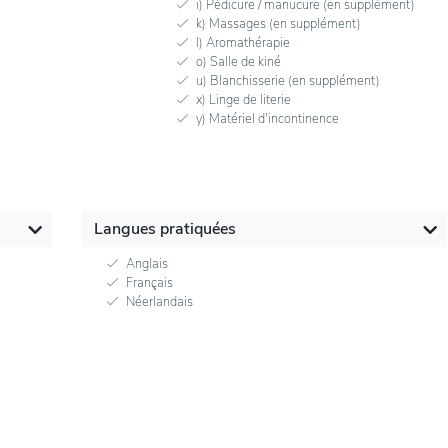
i) Pédicure / manucure (en supplément)
k) Massages (en supplément)
l) Aromathérapie
o) Salle de kiné
u) Blanchisserie (en supplément)
x) Linge de literie
y) Matériel d'incontinence
Langues pratiquées
Anglais
Français
Néerlandais