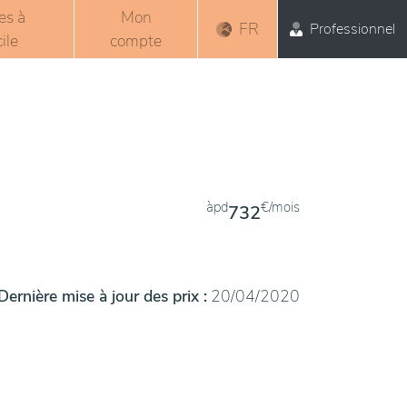
es à
Mon
FR
Professionnel
ile
compte
àpd
€/mois
732
Dernière mise à jour des prix :
20/04/2020