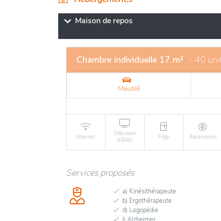
L’établissement offre un cadre confortable 
besoins des personnes âgées. Il propose de
Maison de repos
que des activités variées pour stimuler le bi
et au soutien personnalisé garantit une pris
endroit un havre de paix pour ses occupant
Chambre individuelle 17 m²
- 40 uni
Meublé
Télévision
Internet
Frigo
Ascenceurs
(câble)
Services proposés
a) Kinésithérapeute
b) Ergothérapeute
d) Logopédie
l) Alzheimer