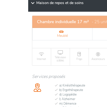
Maison de repos et de soins
Chambre individuelle 17 m²
- 25 uni
Meublé
Télévision
Internet
Frigo
Ascenceurs
(câble)
Services proposés
a) Kinésithérapeute
b) Ergothérapeute
d) Logopédie
l) Alzheimer
m) Démence