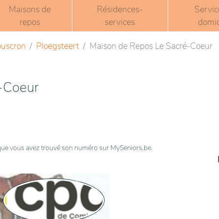
Maisons de
Résidences-
Servic
repos
services
domic
ouscron
Ploegsteert
Maison de Repos Le Sacré-Coeur
-Coeur
t que vous avez trouvé son numéro sur MySeniors.be.