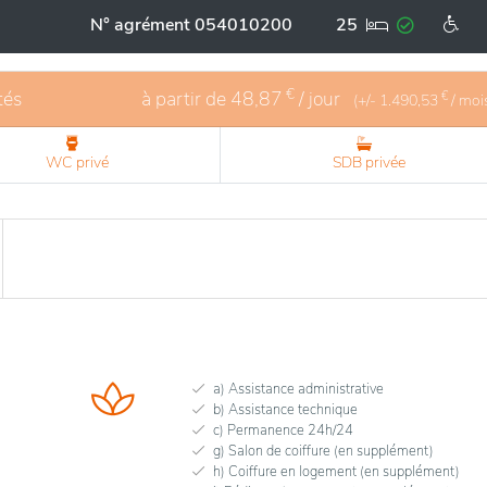
N° agrément 054010200
25
€
tés
à partir de
48,87
/ jour
€
(+/-
1.490,53
/ moi
WC privé
SDB privée
a) Assistance administrative
b) Assistance technique
c) Permanence 24h/24
g) Salon de coiffure (en supplément)
h) Coiffure en logement (en supplément)