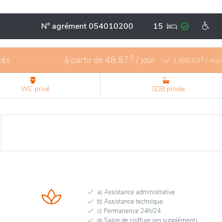
et chaleureux, avec des installations modernes adaptées aux
s chambres accueillantes, des espaces communs conviviaux,
N° agrément 054010200
15
en-être physique et mental. L’attention portée à la qualité d
e en charge respectueuse et professionnelle, faisant de cet
s.
€
tés
à partir de
48,87
/ jour
€
(+/-
1.490,53
/ moi
WC privé
SDB privée
a) Assistance administrative
b) Assistance technique
c) Permanence 24h/24
g) Salon de coiffure (en supplément)