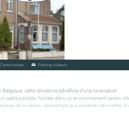
Centre urbain
Parking visiteurs
 Belgique, cette résidence bénéficie d'une localisation
 un cadre paisible. Nichée dans un environnement serein, ell
piques de la région, permettant aux résidents de profiter d
bien desservi, avec des accès faciles aux commodités locales