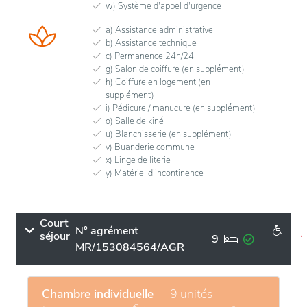
w) Système d'appel d'urgence
a) Assistance administrative
b) Assistance technique
c) Permanence 24h/24
g) Salon de coiffure (en supplément)
h) Coiffure en logement (en
supplément)
i) Pédicure / manucure (en supplément)
o) Salle de kiné
u) Blanchisserie (en supplément)
v) Buanderie commune
x) Linge de literie
y) Matériel d'incontinence
Court
N° agrément
séjour
9
MR/153084564/AGR
Chambre individuelle
- 9 unités