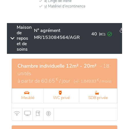
x) Linge de literie
y) Matériel d'incontinence
Maison
N° agrément
de
40
MR/153084564/AGR
repos
et de
soins
Chambre individuelle 12m² - 20m²
- 18
unités
€
à partir de
60,65
/ jour
€
(+/-
1.849,83
/ mois)
Meublé
WC privé
SDB privée