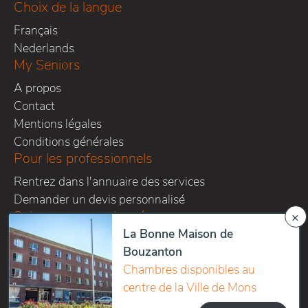
Choix de la langue
Français
Nederlands
My Seniors
A propos
Contact
Mentions légales
Conditions générales
Pour les professionnels
Rentrez dans l'annuaire des services
Demander un devis personnalisé
Suivez-nous sur les réseaux
×
La Bonne Maison de
Bouzanton
Chambres disponibles au
centre de la Ville de Mons
Copyright 2016-2026 Home sweet homes SPRL - All right