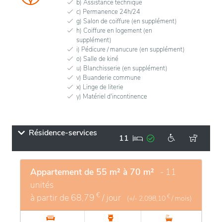
b) Assistance technique
c) Permanence 24h/24
g) Salon de coiffure (en supplément)
h) Coiffure en logement (en
supplément)
i) Pédicure / manucure (en supplément)
o) Salle de kiné
u) Blanchisserie (en supplément)
v) Buanderie commune
x) Linge de literie
y) Matériel d'incontinence
Résidence-services
11
Appartement de 55 m² à 70 m²
- 11
unités
€
à partir de
68,79
/ jour
€
(+/-
2.098,10
/ mois)