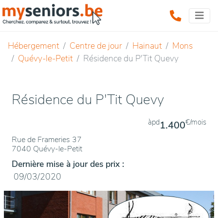
Hébergement
Centre de jour
Hainaut
Mons
Quévy-le-Petit
Résidence du P'Tit Quevy
Résidence du P'Tit Quevy
àpd
€/mois
1.400
Rue de Frameries 37
7040 Quévy-le-Petit
Dernière mise à jour des prix :
09/03/2020