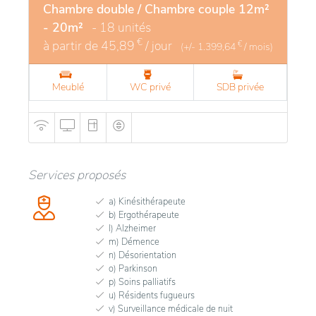
Chambre double / Chambre couple 12m²
- 20m²
- 18 unités
€
à partir de
45,89
/ jour
€
(+/-
1.399,64
/ mois)
Meublé
WC privé
SDB privée
Services proposés
a) Kinésithérapeute
b) Ergothérapeute
l) Alzheimer
m) Démence
n) Désorientation
o) Parkinson
p) Soins palliatifs
u) Résidents fugueurs
v) Surveillance médicale de nuit