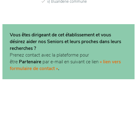
v) Buanderie commune
Vous êtes dirigeant de cet établissement et vous
désirez aider nos Seniors et leurs proches dans
leurs
recherches ?
Prenez contact avec la plateforme pour
être
Partenaire
par e-mail en suivant ce lien
« lien vers
formulaire de contact »
.