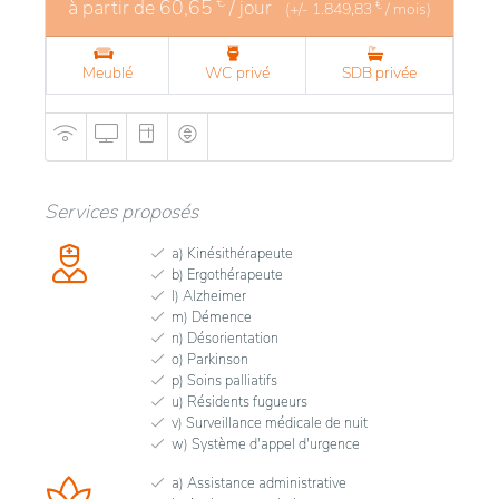
€
à partir de
60,65
/ jour
€
(+/-
1.849,83
/ mois)
Meublé
WC privé
SDB privée
Services proposés
a) Kinésithérapeute
b) Ergothérapeute
l) Alzheimer
m) Démence
n) Désorientation
o) Parkinson
p) Soins palliatifs
u) Résidents fugueurs
v) Surveillance médicale de nuit
w) Système d'appel d'urgence
a) Assistance administrative