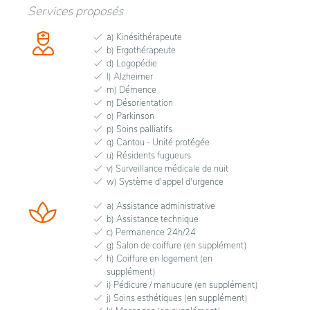
Services proposés
a) Kinésithérapeute
b) Ergothérapeute
d) Logopédie
l) Alzheimer
m) Démence
n) Désorientation
o) Parkinson
p) Soins palliatifs
q) Cantou - Unité protégée
u) Résidents fugueurs
v) Surveillance médicale de nuit
w) Système d'appel d'urgence
a) Assistance administrative
b) Assistance technique
c) Permanence 24h/24
g) Salon de coiffure (en supplément)
h) Coiffure en logement (en
supplément)
i) Pédicure / manucure (en supplément)
j) Soins esthétiques (en supplément)