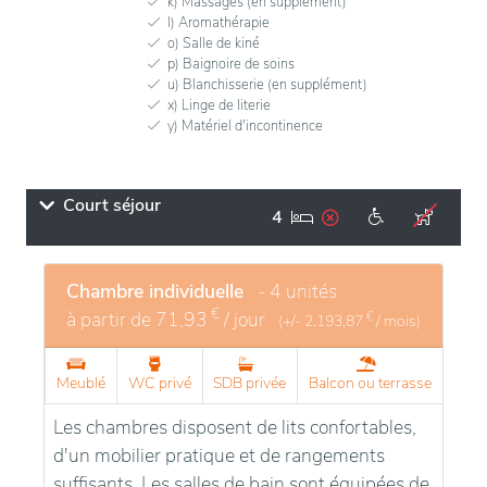
k) Massages (en supplément)
l) Aromathérapie
o) Salle de kiné
p) Baignoire de soins
u) Blanchisserie (en supplément)
x) Linge de literie
y) Matériel d'incontinence
Court séjour
4
Chambre individuelle
- 4 unités
€
à partir de
71,93
/ jour
€
(+/-
2.193,87
/ mois)
Meublé
WC privé
SDB privée
Balcon ou terrasse
Les chambres disposent de lits confortables,
d'un mobilier pratique et de rangements
suffisants. Les salles de bain sont équipées de