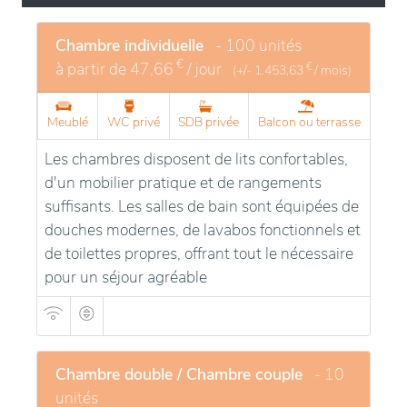
confort accru, un cadre agréable et verdoyant où
règnent calme et sérénité.
Chambre individuelle
- 100 unités
Nous assurons de manière discrète mais efficace
€
à partir de
47,66
/ jour
€
(+/-
1.453,63
/ mois)
votre sécurité, pour vous décharger de tout souci.
Meublé
WC privé
SDB privée
Balcon ou terrasse
Les chambres disposent de lits confortables,
d'un mobilier pratique et de rangements
suffisants. Les salles de bain sont équipées de
douches modernes, de lavabos fonctionnels et
de toilettes propres, offrant tout le nécessaire
pour un séjour agréable
Chambre double / Chambre couple
- 10
unités