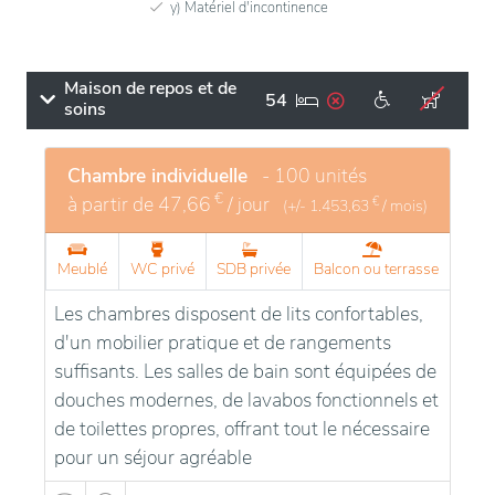
y) Matériel d'incontinence
Maison de repos et de
54
soins
Chambre individuelle
- 100 unités
€
à partir de
47,66
/ jour
€
(+/-
1.453,63
/ mois)
Meublé
WC privé
SDB privée
Balcon ou terrasse
Les chambres disposent de lits confortables,
d'un mobilier pratique et de rangements
suffisants. Les salles de bain sont équipées de
douches modernes, de lavabos fonctionnels et
de toilettes propres, offrant tout le nécessaire
pour un séjour agréable