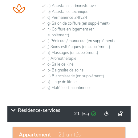
a) Assistance administrative
b) Assistance technique
c) Permanence 24h/24
g) Salon de coiffure (en supplément)
h) Coiffure en logement (en
supplément)
i) Pédicure / manucure (en supplément)
j) Soins esthétiques (en supplément)
k) Massages (en supplément)
l) Aromathérapie
o) Salle de kiné
p) Baignoire de soins
u) Blanchisserie (en supplément)
x) Linge de literie
y) Matériel d'incontinence
Résidence-services
21
Appartement
- 21 unités