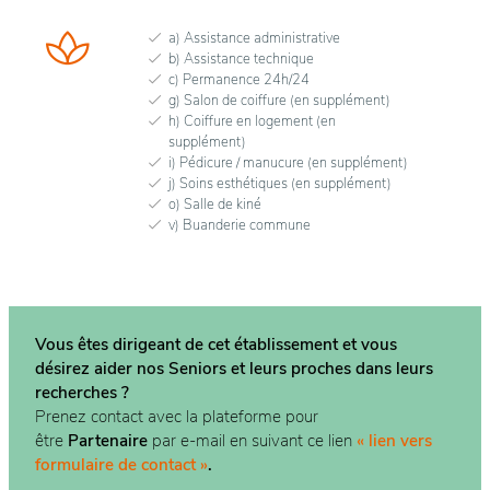
a) Assistance administrative
b) Assistance technique
c) Permanence 24h/24
g) Salon de coiffure (en supplément)
h) Coiffure en logement (en
supplément)
i) Pédicure / manucure (en supplément)
j) Soins esthétiques (en supplément)
o) Salle de kiné
v) Buanderie commune
Vous êtes dirigeant de cet établissement et vous
désirez aider nos Seniors et leurs proches dans
leurs
recherches ?
Prenez contact avec la plateforme pour
être
Partenaire
par e-mail en suivant ce lien
« lien vers
formulaire de contact »
.