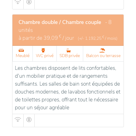
Chambre double / Chambre couple
- 8
unités
€
à partir de
39,09
/ jour
€
(+/-
1.192,25
/ mois)
Meublé
WC privé
SDB privée
Balcon ou terrasse
Les chambres disposent de lits confortables,
d'un mobilier pratique et de rangements
suffisants. Les salles de bain sont équipées de
douches modernes, de lavabos fonctionnels et
de toilettes propres, offrant tout le nécessaire
pour un séjour agréable