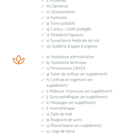
l) Alzheimer
m) Démence
n) Désorientation
o) Parkinson
p) Soins palliatifs
q) Cantou - Unité protégée
u) Résidents fugueurs
v) Surveillance médicale de nuit
w) Système d'appel d'urgence
a) Assistance administrative
b) Assistance technique
c) Permanence 24h/24
g) Salon de coiffure (en supplément)
h) Coiffure en logement (en
supplément)
i) Pédicure / manucure (en supplément)
j) Soins esthétiques (en supplément)
k) Massages (en supplément)
l) Aromathérapie
o) Salle de kiné
p) Baignoire de soins
u) Blanchisserie (en supplément)
x) Linge de literie