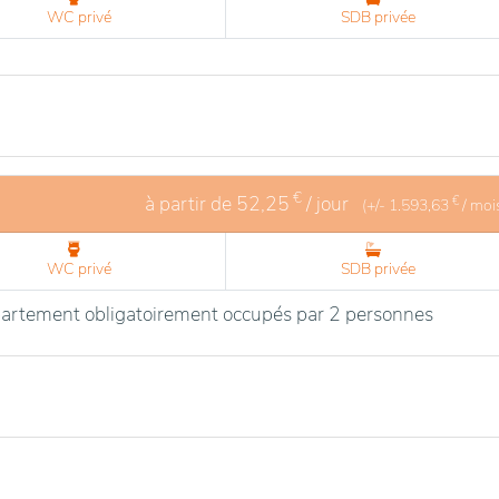
WC privé
SDB privée
€
à partir de
52,25
/ jour
€
(+/-
1.593,63
/ moi
WC privé
SDB privée
artement obligatoirement occupés par 2 personnes