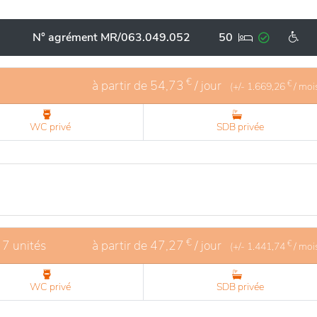
ux, tels qu'un jardin paysager, des salons accueillants et 
ement diverses activités adaptées aux besoins de chacun,
N° agrément MR/063.049.052
50
 Le personnel dévoué assure des soins personnalisés et une
sphère chaleureuse et bienveillante. En résumé, cet établis
ité et qualité de vie.
€
à partir de
54,73
/ jour
€
(+/-
1.669,26
/ moi
WC privé
SDB privée
€
 7 unités
à partir de
47,27
/ jour
€
(+/-
1.441,74
/ moi
WC privé
SDB privée