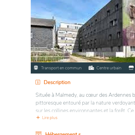
Transport en commun
Centre urbain
Description
Située à Malmedy, au cœur des Ardennes b
pittoresque entouré par la nature verdoyant
sur les collines environnantes et la forêt. 
parfait pour les séjours prolongés.
Lire plus
Les installations sont modernes et conforta
Hébergement.s