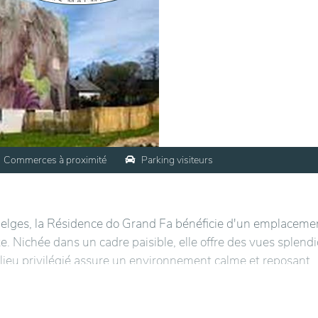
Commerces à proximité
Parking visiteurs
elges, la Résidence do Grand Fa bénéficie d'un emplaceme
e. Nichée dans un cadre paisible, elle offre des vues splend
Ce lieu privilégié assure un environnement calme et reposant,
bles, avec des chambres spacieuses et lumineuses. Les rési