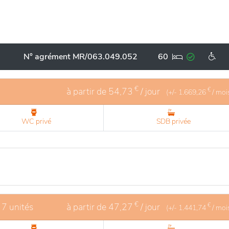
N° agrément MR/063.049.052
60
€
à partir de
54,73
/ jour
€
(+/-
1.669,26
/ moi
WC privé
SDB privée
€
 7 unités
à partir de
47,27
/ jour
€
(+/-
1.441,74
/ moi