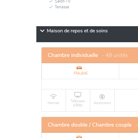
Salon TV
Terrasse
Maison de repos et de soins
Chambre individuelle
- 48 unités
Meublé
Télévision
Internet
Ascenceurs
(câble)
Chambre double / Chambre couple
-