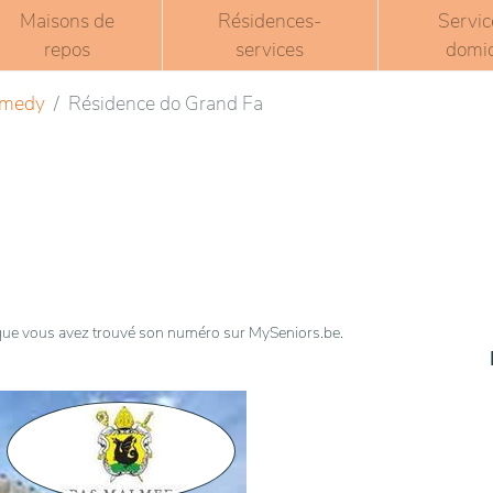
Maisons de
Résidences-
Servic
repos
services
domic
lmedy
Résidence do Grand Fa
t que vous avez trouvé son numéro sur MySeniors.be.