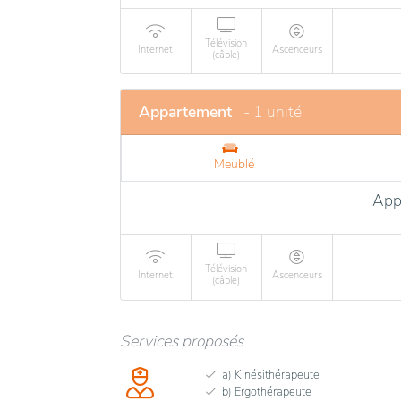
Télévision
Internet
Ascenceurs
(câble)
Appartement
- 1 unité
Meublé
App
Télévision
Internet
Ascenceurs
(câble)
Services proposés
a) Kinésithérapeute
b) Ergothérapeute