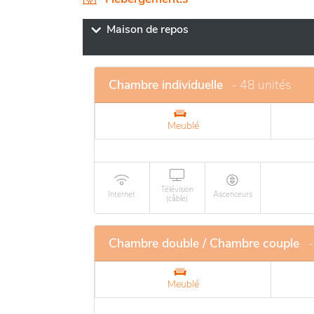
peuvent profiter d'espaces communs convivia
aires de loisirs. La résidence propose égal
Maison de repos
favorisant le bien-être et la socialisation.
attention continue, contribuant à une atmo
offre un cadre idyllique alliant confort, sérén
Chambre individuelle
- 48 unités
Meublé
Télévision
Internet
Ascenceurs
(câble)
Chambre double / Chambre couple
-
Meublé