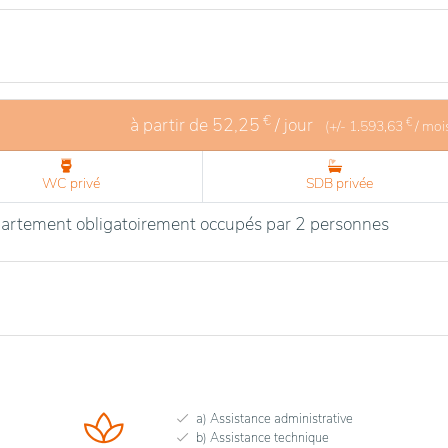
€
à partir de
52,25
/ jour
€
(+/-
1.593,63
/ moi
WC privé
SDB privée
artement obligatoirement occupés par 2 personnes
a) Assistance administrative
b) Assistance technique