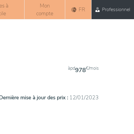
es à
Mon
FR
Professionnel
ile
compte
àpd
€/mois
978
Dernière mise à jour des prix :
12/01/2023