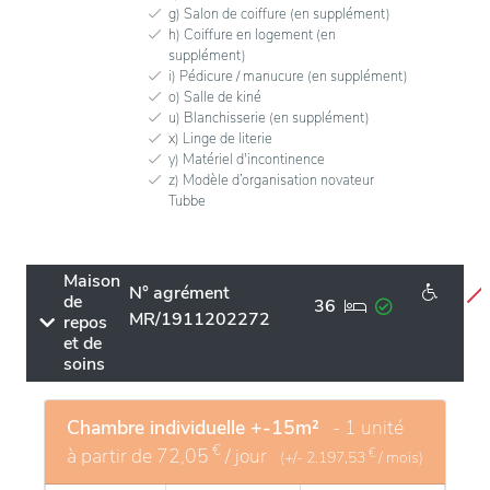
g) Salon de coiffure (en supplément)
h) Coiffure en logement (en
supplément)
i) Pédicure / manucure (en supplément)
o) Salle de kiné
u) Blanchisserie (en supplément)
x) Linge de literie
y) Matériel d'incontinence
z) Modèle d’organisation novateur
Tubbe
Maison
N° agrément
de
36
MR/1911202272
repos
et de
soins
Chambre individuelle +-15m²
- 1 unité
€
à partir de
72,05
/ jour
€
(+/-
2.197,53
/ mois)