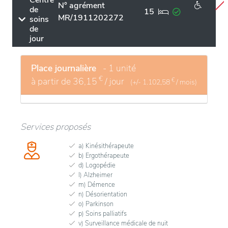
N° agrément
de
15
MR/1911202272
soins
de
jour
Place journalière
- 1 unité
€
à partir de
36,15
/ jour
€
(+/-
1.102,58
/ mois)
Services proposés
a) Kinésithérapeute
b) Ergothérapeute
d) Logopédie
l) Alzheimer
m) Démence
n) Désorientation
o) Parkinson
p) Soins palliatifs
v) Surveillance médicale de nuit