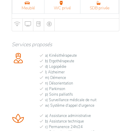
Meublé
WC privé
SDB privée
Services proposés
a) Kinésithérapeute
b) Ergothérapeute
d) Logopédie
l) Alzheimer
m) Démence
n) Désorientation
o) Parkinson
p) Soins palliatifs
v) Surveillance médicale de nuit
w) Système d'appel d'urgence
a) Assistance administrative
b) Assistance technique
c) Permanence 24h/24