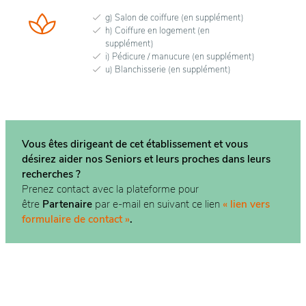
g) Salon de coiffure (en supplément)
h) Coiffure en logement (en
supplément)
i) Pédicure / manucure (en supplément)
u) Blanchisserie (en supplément)
Vous êtes dirigeant de cet établissement et vous
désirez aider nos Seniors et leurs proches dans
leurs
recherches ?
Prenez contact avec la plateforme pour
être
Partenaire
par e-mail en suivant ce lien
« lien vers
formulaire de contact »
.