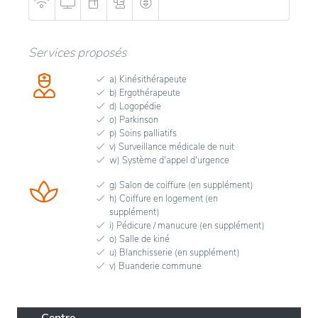
Services proposés
a) Kinésithérapeute
b) Ergothérapeute
d) Logopédie
o) Parkinson
p) Soins palliatifs
v) Surveillance médicale de nuit
w) Système d'appel d'urgence
g) Salon de coiffure (en supplément)
h) Coiffure en logement (en
supplément)
i) Pédicure / manucure (en supplément)
o) Salle de kiné
u) Blanchisserie (en supplément)
v) Buanderie commune
Centre