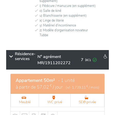
supplément)
i) Pédicure / manucure (en supplément)
o) Salle de kiné
u) Blanchisserie (en supplément)
x) Linge de literie
y) Matériel d'incontinence
z) Modèle d’organisation novateur
Tubbe
Résidence-
N° agrément
services
7
MR/1911202272
Appartement 50m²
- 1 unité
€
à partir de
57,02
/ jour
€
(+/-
1.739,11
/ mois)
Meublé
WC privé
SDB privée