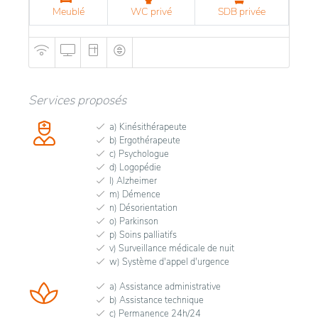
Meublé
WC privé
SDB privée
Services proposés
a) Kinésithérapeute
b) Ergothérapeute
c) Psychologue
d) Logopédie
l) Alzheimer
m) Démence
n) Désorientation
o) Parkinson
p) Soins palliatifs
v) Surveillance médicale de nuit
w) Système d'appel d'urgence
a) Assistance administrative
b) Assistance technique
c) Permanence 24h/24