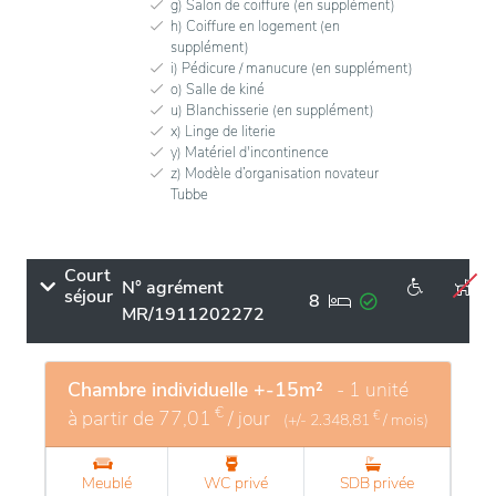
g) Salon de coiffure (en supplément)
h) Coiffure en logement (en
supplément)
i) Pédicure / manucure (en supplément)
o) Salle de kiné
u) Blanchisserie (en supplément)
x) Linge de literie
y) Matériel d'incontinence
z) Modèle d’organisation novateur
Tubbe
Court
N° agrément
séjour
8
MR/1911202272
Chambre individuelle +-15m²
- 1 unité
€
à partir de
77,01
/ jour
€
(+/-
2.348,81
/ mois)
Meublé
WC privé
SDB privée