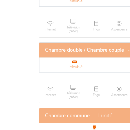
Meublé
Télévision
Internet
Frigo
Ascenceurs
(câble)
Chambre double / Chambre couple
-
Meublé
Télévision
Internet
Frigo
Ascenceurs
(câble)
Chambre commune
- 1 unité