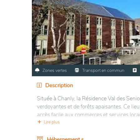
Zones vertes
Transport en commun
Description
Située à Chanly, la Résidence Val des Senio
verdoyantes et de forêts apaisantes. Ce lieu 
accès facile aux commerces et services locaux
Lire plus
L’établissement dispose de chambres confor
communs, lumineux et accueillants, favorise
Hébergement.s