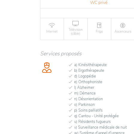
WC privé
Télévision
Internet
Frigo
Ascenceurs
(câble)
Services proposés
a) Kinésithérapeute
b) Ergothérapeute
d) Logopédie
e) Orthophoniste
l) Alzheimer
m) Démence
n) Désorientation
o) Parkinson
p) Soins palliatifs
q) Cantou - Unité protégée
u) Résidents fugueurs
v) Surveillance médicale de nuit
w) Système d'appel d'urgence