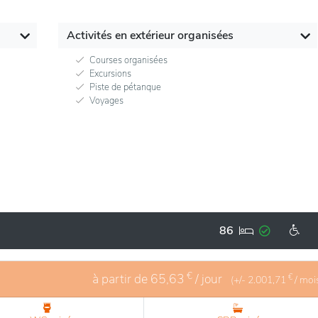
Activités en extérieur organisées
Courses organisées
Excursions
Piste de pétanque
Voyages
86
€
à partir de
65,63
/ jour
€
(+/-
2.001,71
/ moi