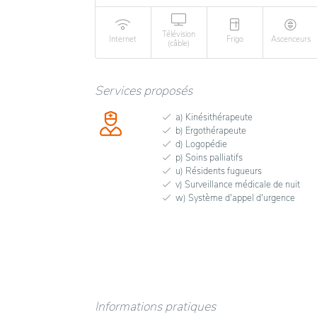
Télévision
Internet
Frigo
Ascenceurs
(câble)
Services proposés
a) Kinésithérapeute
b) Ergothérapeute
d) Logopédie
p) Soins palliatifs
u) Résidents fugueurs
v) Surveillance médicale de nuit
w) Système d'appel d'urgence
Informations pratiques