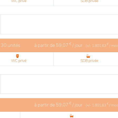
WC privé
SDB privée
€
 30 unités
à partir de
59,07
/ jour
€
(+/-
1.801,63
/ moi
WC privé
SDB privée
€
à partir de
59,07
/ jour
€
(+/-
1.801,63
/ moi