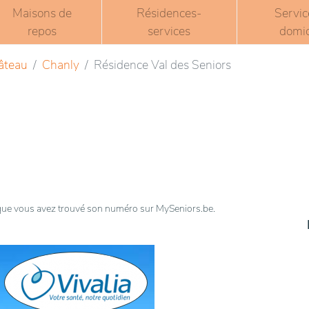
Maisons de
Résidences-
Servic
repos
services
domic
âteau
Chanly
Résidence Val des Seniors
t que vous avez trouvé son numéro sur MySeniors.be.