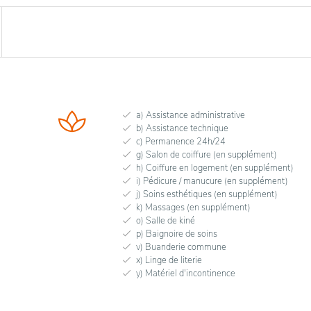
a) Assistance administrative
b) Assistance technique
c) Permanence 24h/24
g) Salon de coiffure (en supplément)
h) Coiffure en logement (en supplément)
i) Pédicure / manucure (en supplément)
j) Soins esthétiques (en supplément)
k) Massages (en supplément)
o) Salle de kiné
p) Baignoire de soins
v) Buanderie commune
x) Linge de literie
y) Matériel d'incontinence