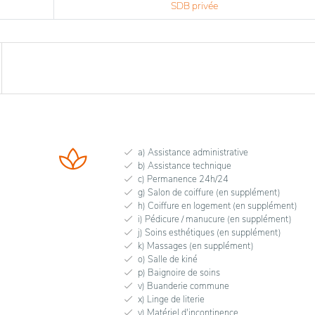
SDB privée
a) Assistance administrative
b) Assistance technique
c) Permanence 24h/24
g) Salon de coiffure (en supplément)
h) Coiffure en logement (en supplément)
i) Pédicure / manucure (en supplément)
j) Soins esthétiques (en supplément)
k) Massages (en supplément)
o) Salle de kiné
p) Baignoire de soins
v) Buanderie commune
x) Linge de literie
y) Matériel d'incontinence