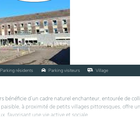
Parking résidents
Parking visiteurs
Village
rs bénéficie d’un cadre naturel enchanteur, entourée de coll
paisible, à proximité de petits villages pittoresques, offre u
, favorisant une vie active et sociale.
tables, conçues pour le bien-être des résidents. Les espace
nt les interactions entre les habitants. Les jardins soigneu