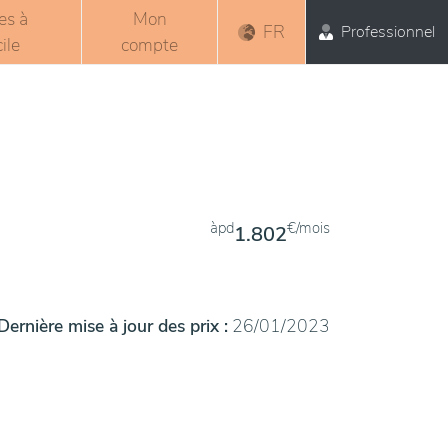
es à
Mon
FR
Professionnel
ile
compte
àpd
€/mois
1.802
Dernière mise à jour des prix :
26/01/2023