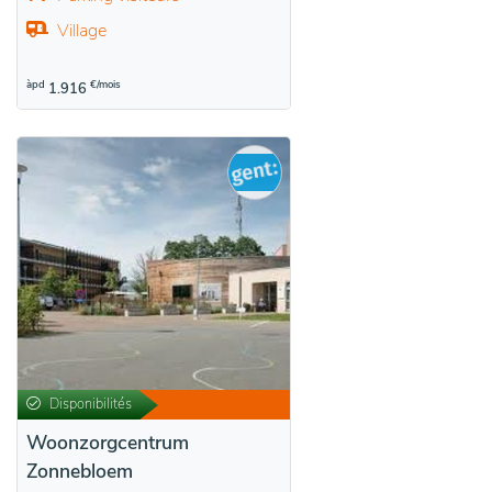
Village
àpd
€/mois
1.916
Disponibilités
Woonzorgcentrum
Zonnebloem