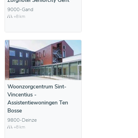
Zorghotel Seniorcity Gent
9000-Gand
+8 km
Woonzorgcentrum Sint-
Vincentius -
Assistentiewoningen Ten
Bosse
9800-Deinze
+8 km