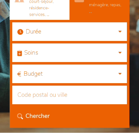
court-séjour,
ménagère, repas,
résidence-
...
services, ...
Durée
Soins
Budget
Chercher