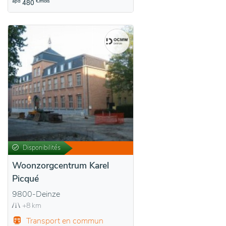
àpd
€/mois
480
Disponibilités
Woonzorgcentrum Karel
Picqué
9800-Deinze
+8 km
Transport en commun