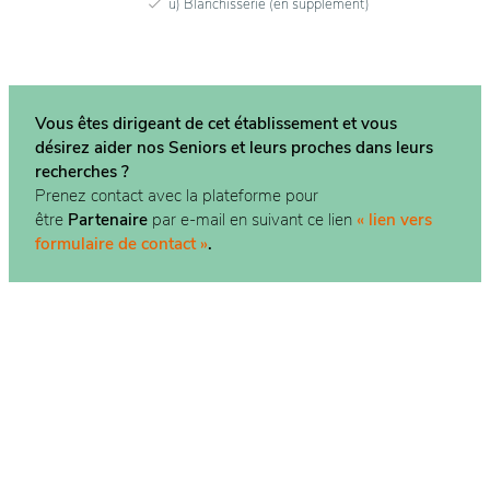
u) Blanchisserie (en supplément)
Vous êtes dirigeant de cet établissement et vous
désirez aider nos Seniors et leurs proches dans
leurs
recherches ?
Prenez contact avec la plateforme pour
être
Partenaire
par e-mail en suivant ce lien
« lien vers
formulaire de contact »
.