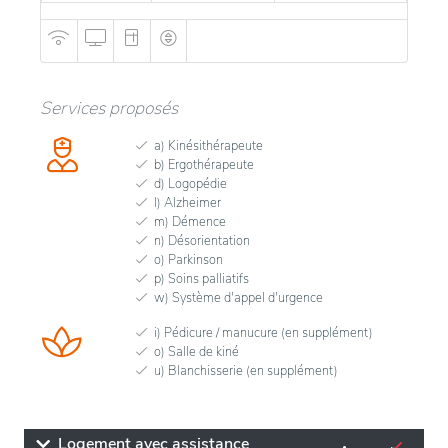
Services proposés
a) Kinésithérapeute
b) Ergothérapeute
d) Logopédie
l) Alzheimer
m) Démence
n) Désorientation
o) Parkinson
p) Soins palliatifs
w) Système d'appel d'urgence
i) Pédicure / manucure (en supplément)
o) Salle de kiné
u) Blanchisserie (en supplément)
Logement avec assistance