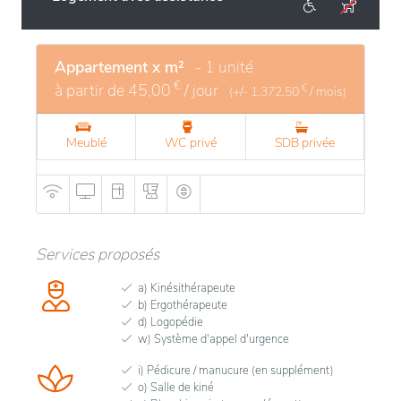
Appartement x m²
- 1 unité
€
à partir de
45,00
/ jour
€
(+/-
1.372,50
/ mois)
Meublé
WC privé
SDB privée
Services proposés
a) Kinésithérapeute
b) Ergothérapeute
d) Logopédie
w) Système d'appel d'urgence
i) Pédicure / manucure (en supplément)
o) Salle de kiné