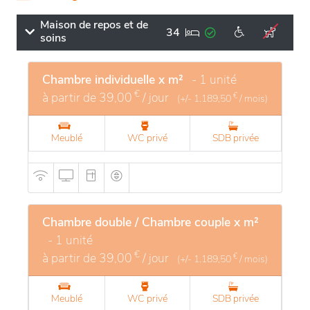
Maison de repos et de
34
soins
Chambre individuelle x m²
- 1 unité
€
à partir de
39,00
/ jour
€
(+/-
1.189,50
/ mois)
Meublé
WC privé
SDB privée
Chambre double / Chambre couple x m²
- 1 unité
€
à partir de
39,00
/ jour
€
(+/-
1.189,50
/ mois)
Meublé
WC privé
SDB privée