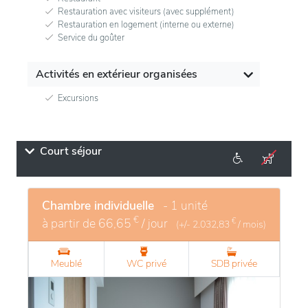
Restauration avec visiteurs (avec supplément)
Restauration en logement (interne ou externe)
Service du goûter
Activités en extérieur organisées
Excursions
Court séjour
Chambre individuelle
- 1 unité
€
à partir de
66,65
/ jour
€
(+/-
2.032,83
/ mois)
Meublé
WC privé
SDB privée