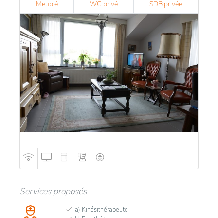
Meublé
WC privé
SDB privée
Services proposés
a) Kinésithérapeute