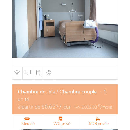
Chambre double / Chambre couple
- 1
unité
€
à partir de
66,65
/ jour
€
(+/-
2.032,83
/ mois)
Meublé
WC privé
SDB privée