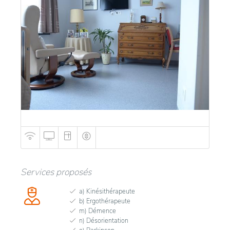
Services proposés
a) Kinésithérapeute
b) Ergothérapeute
m) Démence
n) Désorientation