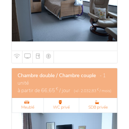
favorisant l'autonomie des résidents. Cet
environnement harmonieux assure une vie
quotidienne agréable et sécurisée.
Chambre double / Chambre couple
- 1
unité
€
à partir de
66,65
/ jour
€
(+/-
2.032,83
/ mois)
Meublé
WC privé
SDB privée