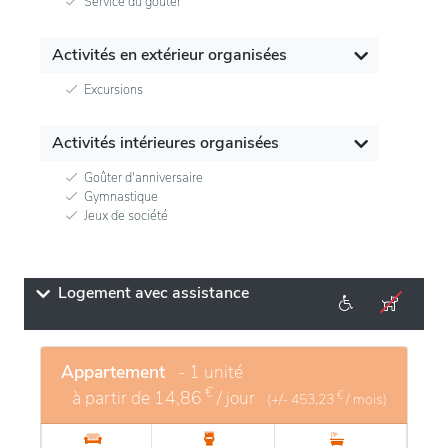
Service du goûter
Activités en extérieur organisées
Excursions
Activités intérieures organisées
Goûter d'anniversaire
Gymnastique
Jeux de société
Logement avec assistance
Appartement
- 1 unité
€
à partir de
14,86
/ jour
€
(+/-
453,23
/ mois)