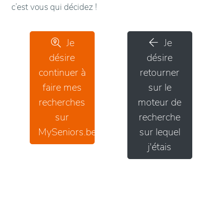
c’est vous qui décidez !
Je
Je
désire
désire
continuer à
retourner
faire mes
sur le
recherches
moteur de
sur
recherche
MySeniors.be
sur lequel
j'étais