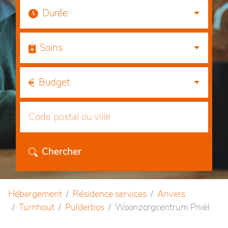
Durée
Soins
Budget
Chercher
Hébergement
Résidence services
Anvers
Turnhout
Pulderbos
Woonzorgcentrum Pniël