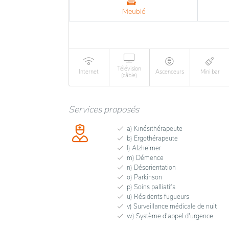
Meublé
Télévision
Internet
Ascenceurs
Mini bar
(câble)
Services proposés
a) Kinésithérapeute
b) Ergothérapeute
l) Alzheimer
m) Démence
n) Désorientation
o) Parkinson
p) Soins palliatifs
u) Résidents fugueurs
v) Surveillance médicale de nuit
w) Système d'appel d'urgence