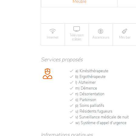
Meublé
Télévision
Internet
Ascenceurs
Mini bar
(câble)
Services proposés
a) Kinésithérapeute
b) Ergothérapeute
l) Alzheimer
m) Démence
n) Désorientation
o) Parkinson
p) Soins palliatifs
u) Résidents fugueurs
v) Surveillance médicale de nuit
w) Système d'appel d'urgence
Informations pratiques