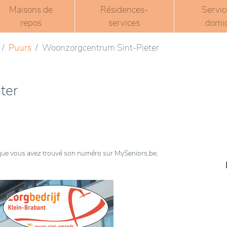
Maisons de
Résidences-
Servic
repos
services
domic
Puurs
Woonzorgcentrum Sint-Pieter
ter
t que vous avez trouvé son numéro sur MySeniors.be.