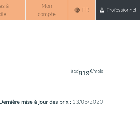
es à
Mon
FR
Professionnel
ile
compte
àpd
€/mois
819
Dernière mise à jour des prix :
13/06/2020