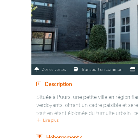
Zones vertes
Transport en commun
Description
Située à Puurs, une petite ville en région f
verdoyants, offrant un cadre paisible et sere
tout en étant éloignée du tumulte urbain, ce 
Le bâtiment, moderne et bien entretenu, di
Lire plus
jardins bien aménagés permettent aux réside
installations sont présentes pour le bien-êt
Hébergement.s