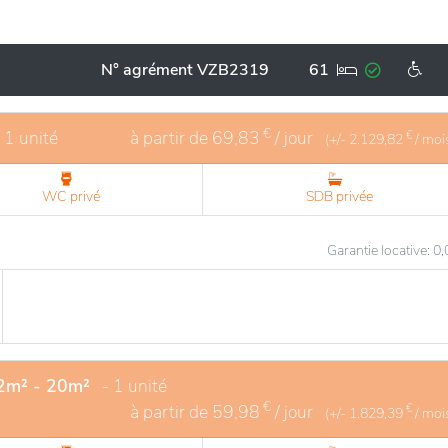
N° agrément VZB2319
61
€
- 1 unité
à partir de
69,83
/ jour
€
(+/-
2.129,82
/ moi
WC privé
SDB privée
Garantie locative: 0
12m² - 20m²
- 1 unité
€
à partir de
59,98
/ jour
€
(+/-
1.829,39
/ moi