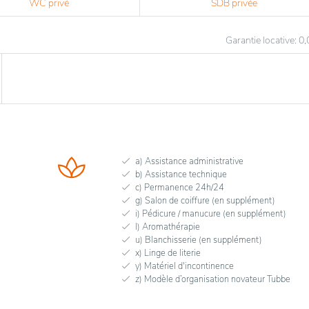
WC privé
SDB privée
Garantie locative: 0
a) Assistance administrative
b) Assistance technique
c) Permanence 24h/24
g) Salon de coiffure (en supplément)
i) Pédicure / manucure (en supplément)
l) Aromathérapie
u) Blanchisserie (en supplément)
x) Linge de literie
y) Matériel d'incontinence
z) Modèle d’organisation novateur Tubbe