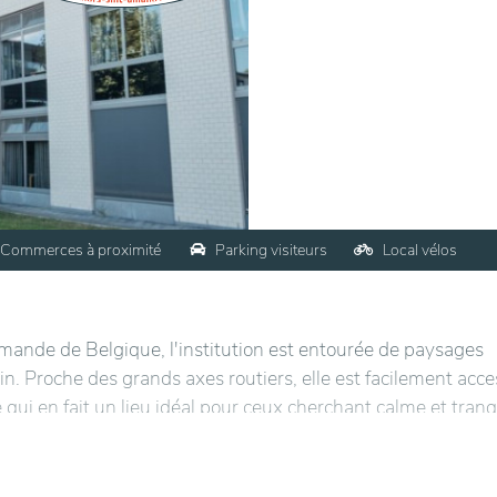
Commerces à proximité
Parking visiteurs
Local vélos
lamande de Belgique, l'institution est entourée de paysages
in. Proche des grands axes routiers, elle est facilement acce
qui en fait un lieu idéal pour ceux cherchant calme et tranqu
spose de vastes espaces lumineux, propices à la détente. Le
nts de profiter de l'extérieur dans un cadre sécurisé. Dive
re des résidents, incluant des salles communes conviviales, 