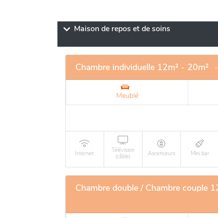
Maison de repos et de soins
Chambre individuelle 12m² - 20m²
Meublé
Télévision
Internet
Ascenceurs
Mini bar
(câble)
Chambre double / Chambre couple 