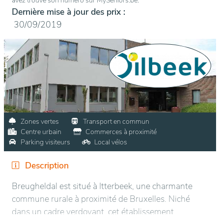
avez trouvé son numéro sur MySeniors.be.
Dernière mise à jour des prix :
30/09/2019
Zones vertes
Transport en commun
Centre urbain
Commerces à proximité
Parking visiteurs
Local vélos
Description
Breugheldal est situé à Itterbeek, une charmante
commune rurale à proximité de Bruxelles. Niché
dans un cadre verdoyant, cet établissement