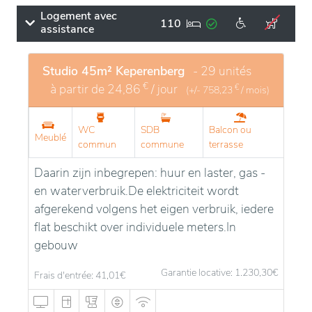
Logement avec
110
assistance
Studio 45m² Keperenberg
- 29 unités
€
à partir de
24,86
/ jour
€
(+/-
758,23
/ mois)
WC
SDB
Balcon ou
Meublé
commun
commune
terrasse
Daarin zijn inbegrepen: huur en laster, gas -
en waterverbruik.De elektriciteit wordt
afgerekend volgens het eigen verbruik, iedere
flat beschikt over individuele meters.In
gebouw
Garantie locative: 1.230,30
€
Frais d'entrée: 41,01
€