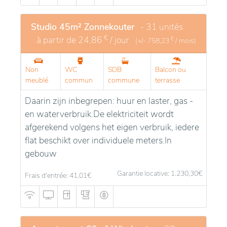
Studio 45m² Zonnekouter
- 31 unités
€
à partir de
24,86
/ jour
€
(+/-
758,23
/ mois)
Non
WC
SDB
Balcon ou
meublé
commun
commune
terrasse
Daarin zijn inbegrepen: huur en laster, gas -
en waterverbruik.De elektriciteit wordt
afgerekend volgens het eigen verbruik, iedere
flat beschikt over individuele meters.In
gebouw
Garantie locative: 1.230,30
€
Frais d'entrée: 41,01
€