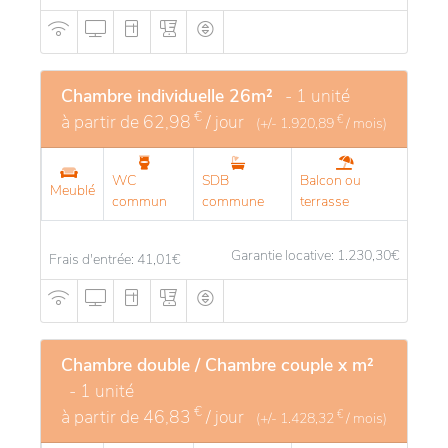
Chambre individuelle 26m²
- 1 unité
€
à partir de
62,98
/ jour
€
(+/-
1.920,89
/ mois)
WC
SDB
Balcon ou
Meublé
commun
commune
terrasse
Garantie locative: 1.230,30
€
Frais d'entrée: 41,01
€
Chambre double / Chambre couple x m²
- 1 unité
€
à partir de
46,83
/ jour
€
(+/-
1.428,32
/ mois)