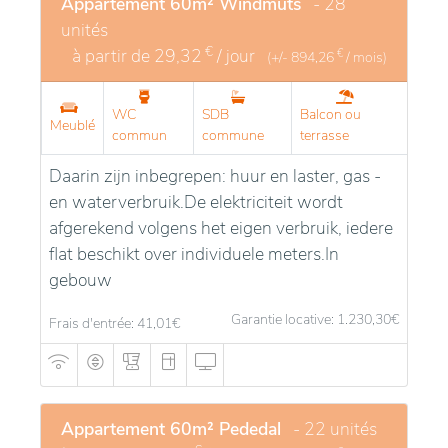
Appartement 60m² Windmuts
- 28
unités
€
à partir de
29,32
/ jour
€
(+/-
894,26
/ mois)
WC
SDB
Balcon ou
Meublé
commun
commune
terrasse
Daarin zijn inbegrepen: huur en laster, gas -
en waterverbruik.De elektriciteit wordt
afgerekend volgens het eigen verbruik, iedere
flat beschikt over individuele meters.In
gebouw
Garantie locative: 1.230,30
€
Frais d'entrée: 41,01
€
Appartement 60m² Pededal
- 22 unités