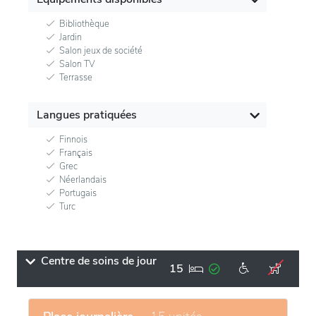
Bibliothèque
Jardin
Salon jeux de société
Salon TV
Terrasse
Langues pratiquées
Finnois
Français
Grec
Néerlandais
Portugais
Turc
Centre de soins de jour
15