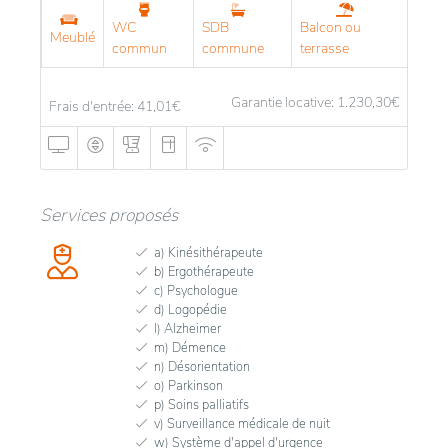
WC
SDB
Balcon ou
Meublé
commun
commune
terrasse
Garantie locative: 1.230,30
€
Frais d'entrée: 41,01
€
Services proposés
a) Kinésithérapeute
b) Ergothérapeute
c) Psychologue
d) Logopédie
l) Alzheimer
m) Démence
n) Désorientation
o) Parkinson
p) Soins palliatifs
v) Surveillance médicale de nuit
w) Système d'appel d'urgence