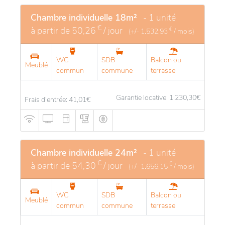
Chambre individuelle 18m²
- 1 unité
€
à partir de
50,26
/ jour
€
(+/-
1.532,93
/ mois)
WC
SDB
Balcon ou
Meublé
commun
commune
terrasse
Garantie locative: 1.230,30
€
Frais d'entrée: 41,01
€
Chambre individuelle 24m²
- 1 unité
€
à partir de
54,30
/ jour
€
(+/-
1.656,15
/ mois)
WC
SDB
Balcon ou
Meublé
commun
commune
terrasse