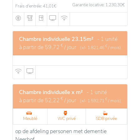
Garantie locative: 1.230,30
€
Frais d'entrée: 41,01
€
Chambre individuelle 23.15m²
- 1 unité
€
à partir de
59,72
/ jour
€
(+/-
1.821,46
/ mois)
Chambre individuelle x m²
- 1 unité
€
à partir de
52,22
/ jour
€
(+/-
1.592,71
/ mois)
Meublé
WC privé
SDB privée
op de afdeling personen met dementie
Neerhof