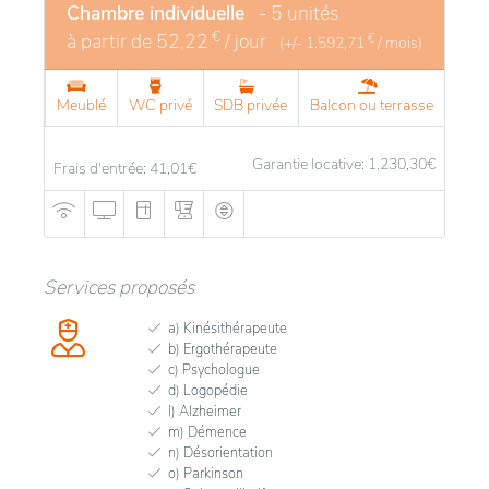
Chambre individuelle
- 5 unités
€
à partir de
52,22
/ jour
€
(+/-
1.592,71
/ mois)
Meublé
WC privé
SDB privée
Balcon ou terrasse
Garantie locative: 1.230,30
€
Frais d'entrée: 41,01
€
Services proposés
a) Kinésithérapeute
b) Ergothérapeute
c) Psychologue
d) Logopédie
l) Alzheimer
m) Démence
n) Désorientation
o) Parkinson