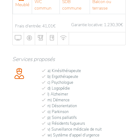
WC
SDB
Balcon ou
Meublé
commun
commune
terrasse
Garantie locative: 1.230,30
€
Frais d'entrée: 41,01
€
Services proposés
a) Kinésithérapeute
b) Ergothérapeute
c) Psychologue
d) Logopédie
l) Alzheimer
m) Démence
n) Désorientation
o) Parkinson
p) Soins palliatifs
u) Résidents fugueurs
v) Surveillance médicale de nuit
w) Système d'appel d'urgence