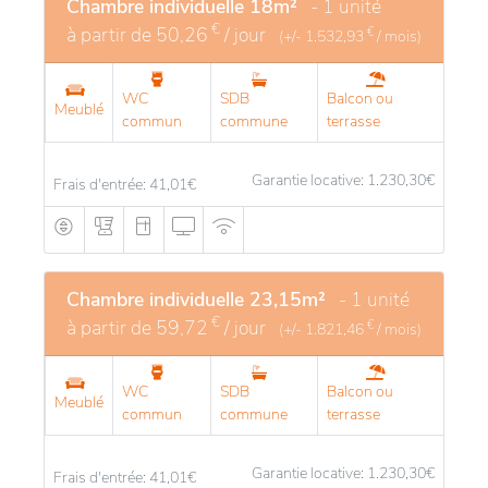
Chambre individuelle 18m²
- 1 unité
€
à partir de
50,26
/ jour
€
(+/-
1.532,93
/ mois)
WC
SDB
Balcon ou
Meublé
commun
commune
terrasse
Garantie locative: 1.230,30
€
Frais d'entrée: 41,01
€
Chambre individuelle 23,15m²
- 1 unité
€
à partir de
59,72
/ jour
€
(+/-
1.821,46
/ mois)
WC
SDB
Balcon ou
Meublé
commun
commune
terrasse
Garantie locative: 1.230,30
€
Frais d'entrée: 41,01
€