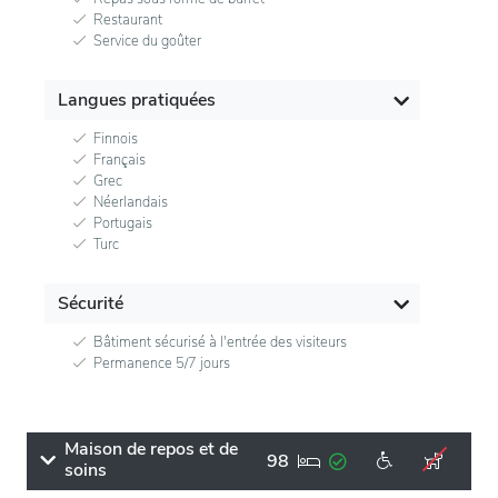
Restaurant
Service du goûter
Langues pratiquées
Finnois
Français
Grec
Néerlandais
Portugais
Turc
Sécurité
Bâtiment sécurisé à l'entrée des visiteurs
Permanence 5/7 jours
Maison de repos et de
98
soins