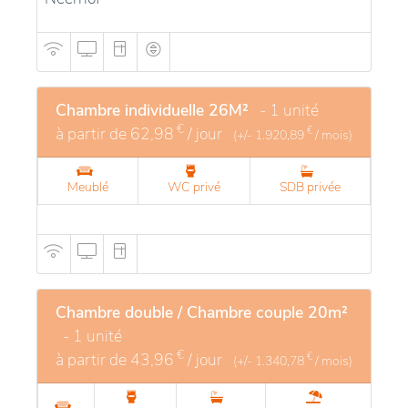
Chambre individuelle 26M²
- 1 unité
€
à partir de
62,98
/ jour
€
(+/-
1.920,89
/ mois)
Meublé
WC privé
SDB privée
Chambre double / Chambre couple 20m²
- 1 unité
€
à partir de
43,96
/ jour
€
(+/-
1.340,78
/ mois)