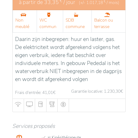
€
à partir de
33,35
/ jour
€
(+/-
1.017,18
/ mois)
Non
WC
SDB
Balcon ou
meublé
commun
commune
terrasse
Daarin zijn inbegrepen: huur en laster, gas.
De elektriciteit wordt afgerekend volgens het
eigen verbruik, iedere flat beschikt over
individuele meters. In gebouw Pededal is het
waterverbruik NIET inbegrepen in de dagprijs
en wordt dit afgerekend volgen
Garantie locative: 1.230,30
€
Frais d'entrée: 41,01
€
Services proposés
a) Kinésithérapeute