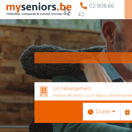
02 808 66
42
Un hébergement
maison de repos, court-séjour, résidence-serv
Durée