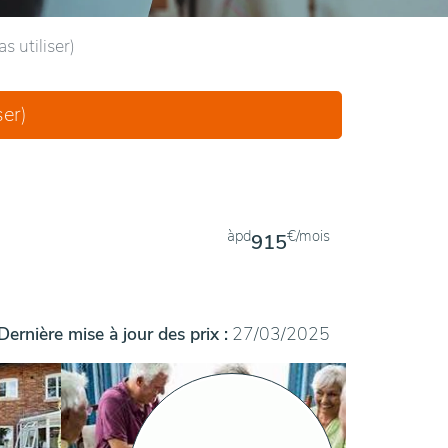
 utiliser)
ser)
àpd
€/mois
915
Dernière mise à jour des prix :
27/03/2025