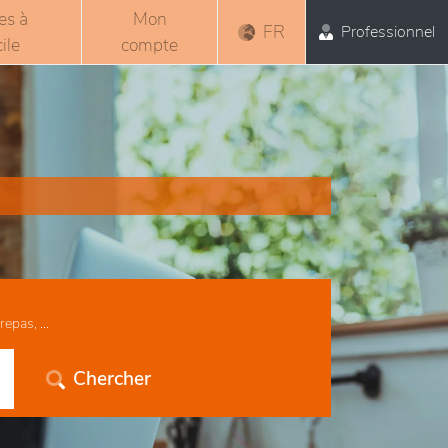
es à
Mon
FR
Professionnel
ile
compte
epas, ...
Chercher