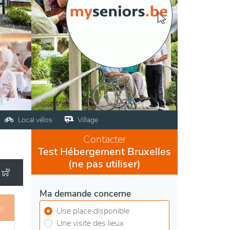
Local vélos
Village
Contacter
Test Hébergement Bruxelles
(ne pas utiliser)
Ma demande concerne
s)
Une place disponible
Une visite des lieux