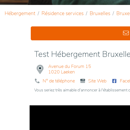
Hébergement
Résidence services
Bruxelles
Bruxel
Test Hébergement Bruxelles 
Avenue du Forum 15
1020 Laeken
N° de téléphone
Site Web
Face
Vous seriez très aimable d'annoncer à l'établissemen