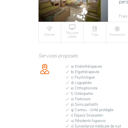
pers
Frais
Télévision
Internet
Frigo
Ascenceurs
(câble)
Services proposés
a) Kinésithérapeute
b) Ergothérapeute
c) Psychologue
d) Logopédie
e) Orthophoniste
f) Ostéopathe
o) Parkinson
p) Soins palliatifs
q) Cantou - Unité protégée
r) Espace Snoezelen
u) Résidents fugueurs
v) Surveillance médicale de nuit