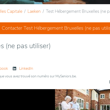
les Capitale
Laeken
Test Hébergement Bruxelles (ne pas
Contacter Test Hébergement Bruxelles (ne pas utili
(ne pas utiliser)
book
LinkedIn
t que vous avez trouvé son numéro sur MySeniors.be.