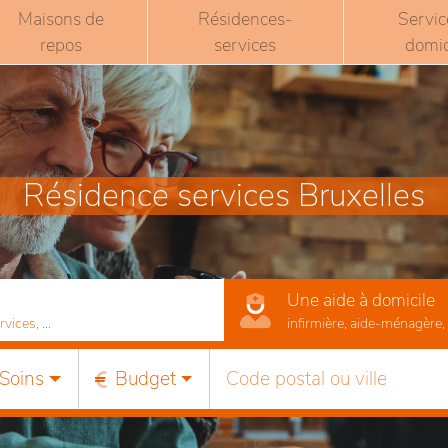
Maisons de
Résidences-
Servic
repos
services
domic
Résidence services Bruxelles
Une aide à domicile
ices, ...
infirmière, aide-ménagère, r
Soins
Budget