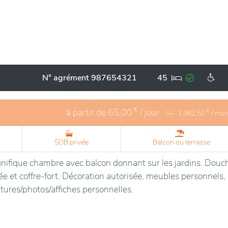
N° agrément 987654321
45
€
à partir de
65,00
/ jour
€
(+/-
1.982,50
/ moi
SDB privée
Balcon ou terrasse
ifique chambre avec balcon donnant sur les jardins. Douc
ée et coffre-fort. Décoration autorisée, meubles personnels,
tures/photos/affiches personnelles.