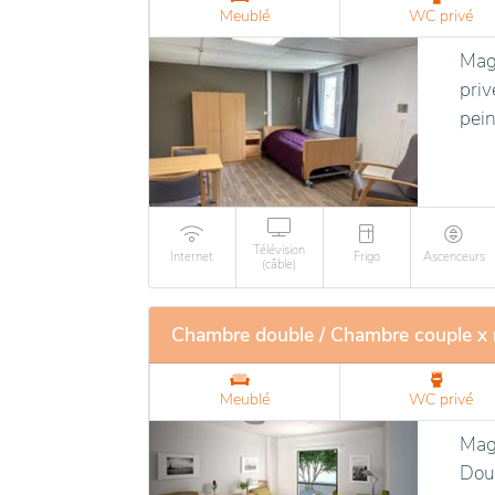
Meublé
WC privé
Magn
priv
pein
Télévision
Internet
Frigo
Ascenceurs
(câble)
Chambre double / Chambre couple x
Meublé
WC privé
Magn
Douc