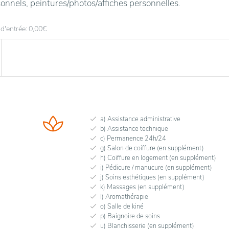
onnels, peintures/photos/affiches personnelles.
 d'entrée: 0,00
€
a) Assistance administrative
b) Assistance technique
c) Permanence 24h/24
g) Salon de coiffure (en supplément)
h) Coiffure en logement (en supplément)
i) Pédicure / manucure (en supplément)
j) Soins esthétiques (en supplément)
k) Massages (en supplément)
l) Aromathérapie
o) Salle de kiné
p) Baignoire de soins
u) Blanchisserie (en supplément)