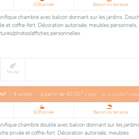
SDB privée
Balcon ou terrasse
ifique chambre avec balcon donnant sur les jardins. Douc
ée et coffre-fort. Décoration autorisée, meubles personnels,
tures/photos/affiches personnelles.
Mini bar
€
 m²
- 4 unités
à partir de
40,00
/ jour
€
(+/-
1.220,00
/ moi
SDB privée
Balcon ou terrasse
ifique chambre double avec balcon donnant sur les jardins
he privée et coffre-fort. Décoration autorisée, meubles