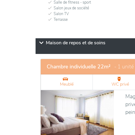
Salle de fitness - sport
Salon jeux de société
Salon TV
Terrasse
Maison de repos et de soins
Chambre individuelle 22m²
- 1 unité
Meublé
WC privé
Magn
priv
pein