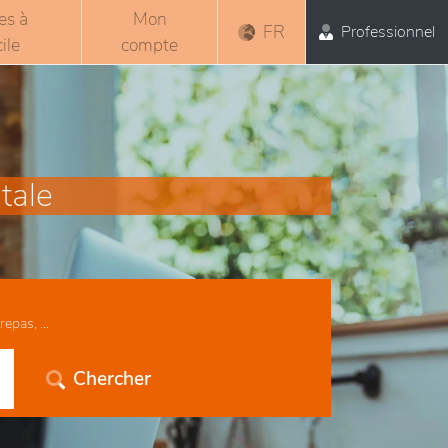
es à
Mon
FR
Professionnel
ile
compte
tale
epas, ...
Chercher