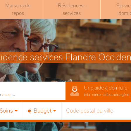
Maisons de
Résidences-
Servic
repos
services
domic
idence services Flandre Occiden
Une aide à domicile
ices, ...
infirmière, aide-ménagère, r
Soins
Budget