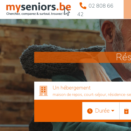
02 808 66
42
Rés
Un hébergement
maison de repos, court-séjour, résidence-serv
Durée