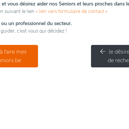
t et vous désirez aider nos Seniors et leurs proches dans 
n suivant le lien
«
lien vers formulaire de contact
»
 ou un professionnel du secteur.
uider, c’est vous qui décidez !
 à faire mes
Je désir
niors.be
de recher