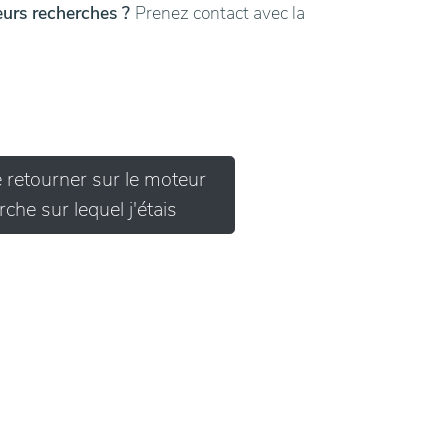
leurs recherches ?
Prenez contact avec la
e retourner sur le moteur
che sur lequel j'étais