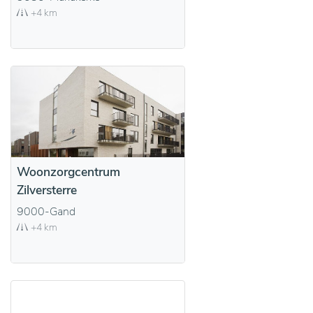
+4 km
Woonzorgcentrum
Zilversterre
9000-Gand
+4 km