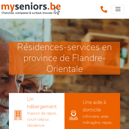
Résidences-services en
province de Flandre-
Orientale
Un
Une aide à
hébergement
domicile
maison de repos,
infirmière, aide-
court-séjour,
ménagère, repas,
résidence-
...