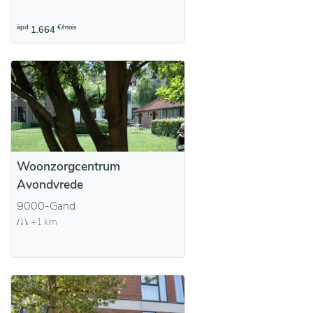
àpd
€/mois
1.664
Woonzorgcentrum
Avondvrede
9000-Gand
+1 km