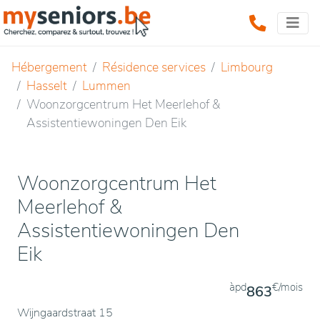
Hébergement
Résidence services
Limbourg
Hasselt
Lummen
Woonzorgcentrum Het Meerlehof &
Assistentiewoningen Den Eik
Woonzorgcentrum Het
Meerlehof &
Assistentiewoningen Den
Eik
àpd
€/mois
863
Wijngaardstraat 15