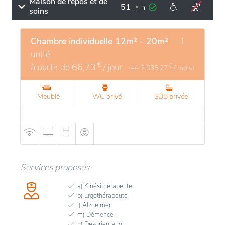
Maison de repos et de
51
soins
Chambre individuelle 12m² - 20m²
- 1
unité
€
à partir de
66,73
/ jour
€
(+/-
2.035,27
/ mois)
Meublé
WC privé
SDB privée
Services proposés
a) Kinésithérapeute
b) Ergothérapeute
l) Alzheimer
m) Démence
n) Désorientation