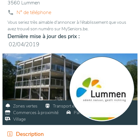
3560 Lummen
N° de téléphone
Vous seriez très aimable d'annoncer à l'établissement que vous
avez trouvé son numéro sur MySeniors.be.
Dernière mise à jour des prix :
02/04/2019
Zones vertes
Transport en commun
Commerces à proximité
Parking visiteurs
Village
Description