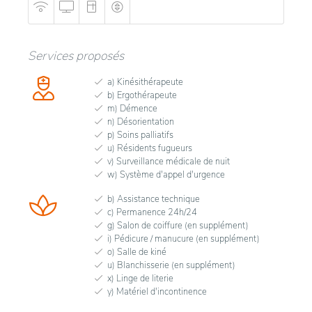
organisées contribuent également à maintenir une
vie sociale active et enrichissante, répondant ainsi
aux attentes de ses occupants.
Services proposés
a) Kinésithérapeute
b) Ergothérapeute
m) Démence
n) Désorientation
p) Soins palliatifs
u) Résidents fugueurs
v) Surveillance médicale de nuit
w) Système d'appel d'urgence
b) Assistance technique
c) Permanence 24h/24
g) Salon de coiffure (en supplément)
i) Pédicure / manucure (en supplément)
o) Salle de kiné
u) Blanchisserie (en supplément)
x) Linge de literie
y) Matériel d'incontinence