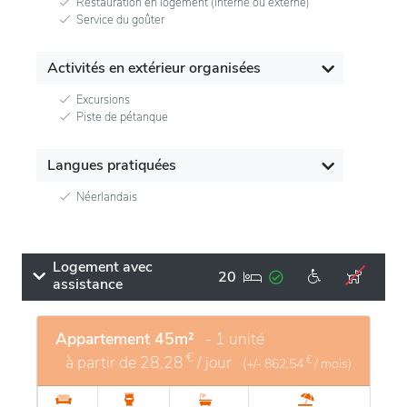
Restauration en logement (interne ou externe)
Service du goûter
Activités en extérieur organisées
Excursions
Piste de pétanque
Langues pratiquées
Néerlandais
Logement avec
20
assistance
Appartement 45m²
- 1 unité
€
à partir de
28,28
/ jour
€
(+/-
862,54
/ mois)