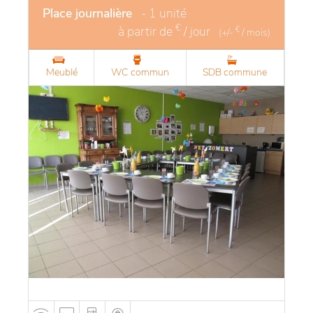
Place journalière
- 1 unité
€
à partir de
/ jour
€
(+/-
/ mois)
Meublé
WC commun
SDB commune