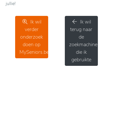
jullie!
Ik wil
Ik wil
verder
terug naar
onderzoek
de
doen op
zoekmachine
MySeniors.be
die ik
gebruikte