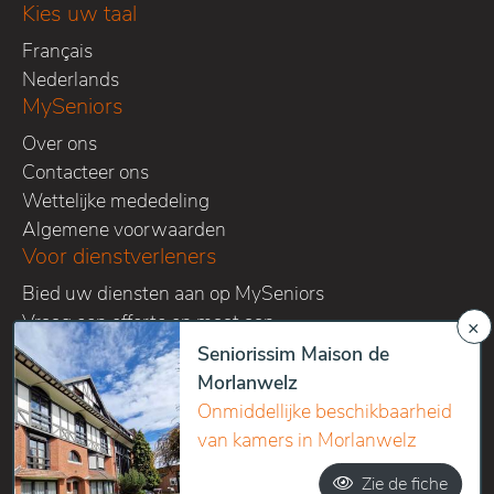
Kies uw taal
Français
Nederlands
MySeniors
Over ons
Contacteer ons
Wettelijke mededeling
Algemene voorwaarden
Voor dienstverleners
Bied uw diensten aan op MySeniors
Vraag een offerte op maat aan
×
Volg ons op onze sociale media kanalen
Seniorissim Maison de
Morlanwelz
Onmiddellijke beschikbaarheid
van kamers in Morlanwelz
Copyright 2016-2026 Home sweet homes SPRL - All right
Zie de fiche