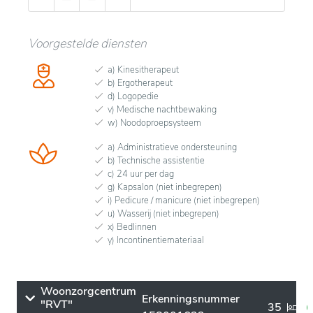
Voorgestelde diensten
a) Kinesitherapeut
b) Ergotherapeut
d) Logopedie
v) Medische nachtbewaking
w) Noodoproepsysteem
a) Administratieve ondersteuning
b) Technische assistentie
c) 24 uur per dag
g) Kapsalon (niet inbegrepen)
i) Pedicure / manicure (niet inbegrepen)
u) Wasserij (niet inbegrepen)
x) Bedlinnen
y) Incontinentiemateriaal
Woonzorgcentrum
Erkenningsnummer
"RVT"
35