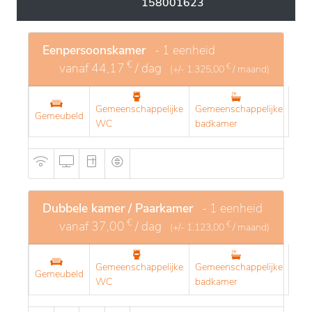
158001623
Eenpersoonskamer
- 1 eenheid
€
vanaf
44,17
/ dag
€
(+/-
1.325,00
/ maand)
Gemeenschappelijke
Gemeenschappelijke
Gemeubeld
WC
badkamer
Dubbele kamer / Paarkamer
- 1 eenheid
€
vanaf
37,00
/ dag
€
(+/-
1.123,00
/ maand)
Gemeenschappelijke
Gemeenschappelijke
Gemeubeld
WC
badkamer