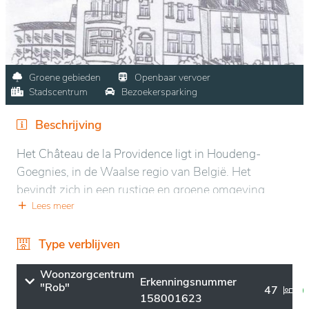
Groene gebieden
Openbaar vervoer
Stadscentrum
Bezoekersparking
Beschrijving
Het Château de la Providence ligt in Houdeng-
Goegnies, in de Waalse regio van België. Het
bevindt zich in een rustige en groene omgeving,
omringd door landelijke landschappen en lokale
Lees meer
voorzieningen, wat een ideale setting biedt voor
ontspanning en rust.
Type verblijven
De ligging zorgt voor gemakkelijke toegang tot
Woonzorgcentrum
Erkenningsnummer
"Rob"
plaatselijke faciliteiten, terwijl een serene sfeer
47
158001623
behouden blijft. Het domein, omgeven door goed