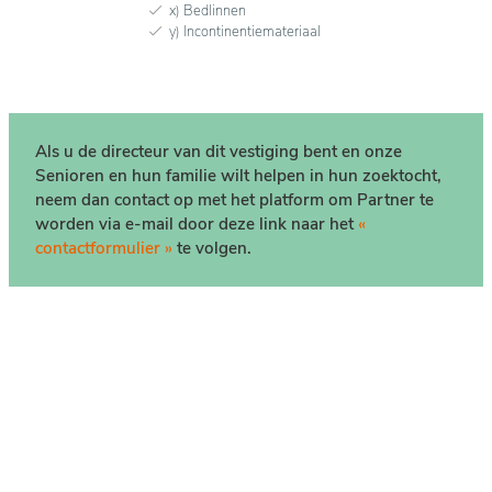
x) Bedlinnen
y) Incontinentiemateriaal
Als u de directeur van dit vestiging bent en onze
Senioren en hun familie wilt helpen in hun zoektocht,
neem dan contact op met het platform om Partner te
worden via e-mail door deze link naar het
«
contactformulier »
te volgen.