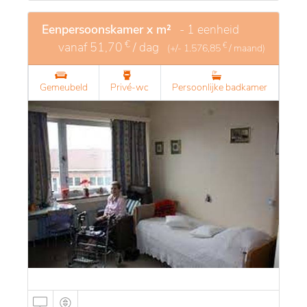
Eenpersoonskamer x m²
- 1 eenheid
€
vanaf
51,70
/ dag
€
(+/-
1.576,85
/ maand)
Gemeubeld
Privé-wc
Persoonlijke badkamer