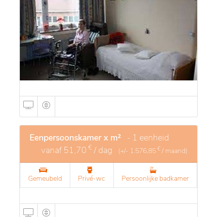
Eenpersoonskamer x m²
- 1 eenheid
€
vanaf
51,70
/ dag
€
(+/-
1.576,85
/ maand)
Gemeubeld
Privé-wc
Persoonlijke badkamer