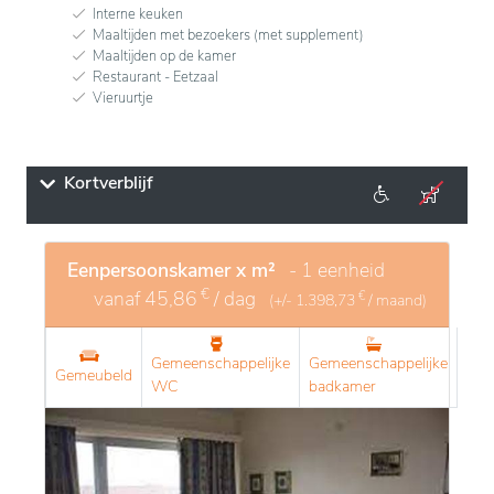
Interne keuken
Maaltijden met bezoekers (met supplement)
Maaltijden op de kamer
Restaurant - Eetzaal
Vieruurtje
Kortverblijf
Eenpersoonskamer x m²
- 1 eenheid
€
vanaf
45,86
/ dag
€
(+/-
1.398,73
/ maand)
Gemeenschappelijke
Gemeenschappelijke
Gemeubeld
WC
badkamer