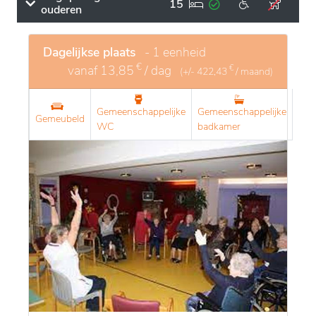
15
ouderen
Dagelijkse plaats
- 1 eenheid
€
vanaf
13,85
/ dag
€
(+/-
422,43
/ maand)
Gemeenschappelijke
Gemeenschappelijke
Gemeubeld
WC
badkamer