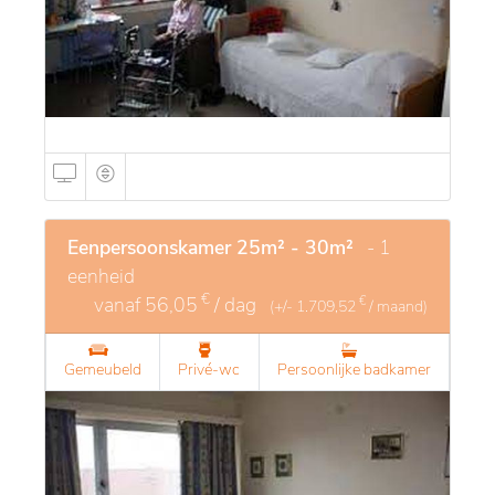
Eenpersoonskamer 25m² - 30m²
- 1
eenheid
€
vanaf
56,05
/ dag
€
(+/-
1.709,52
/ maand)
Gemeubeld
Privé-wc
Persoonlijke badkamer