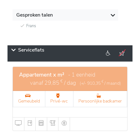
Gesproken talen
Frans
Serviceflats
Appartement x m²
- 1 eenheid
€
vanaf
29,85
/ dag
€
(+/-
910,35
/ maand)
Gemeubeld
Privé-wc
Persoonlijke badkamer