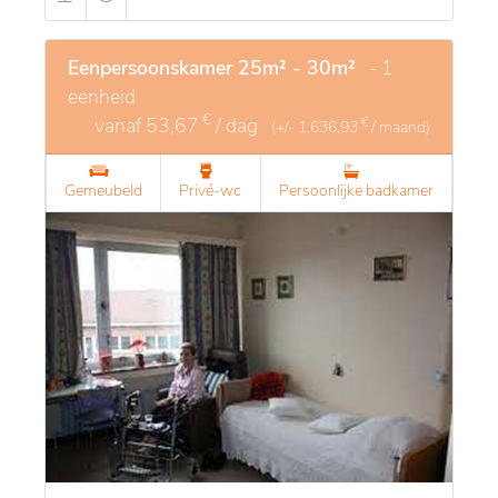
Eenpersoonskamer 25m² - 30m²
- 1
eenheid
€
vanaf
53,67
/ dag
€
(+/-
1.636,93
/ maand)
Gemeubeld
Privé-wc
Persoonlijke badkamer