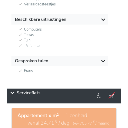
Verjaardagsfeestjes
Beschikbare uitrustingen
Computers
Terras
Tuin
TV ruimte
Gesproken talen
Frans
Serviceflats
Appartement x m²
- 1 eenheid
€
vanaf
24,71
/ dag
€
(+/-
753,77
/ maand)