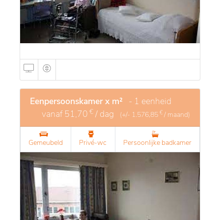
Eenpersoonskamer x m²
- 1 eenheid
€
vanaf
51,70
/ dag
€
(+/-
1.576,85
/ maand)
Gemeubeld
Privé-wc
Persoonlijke badkamer