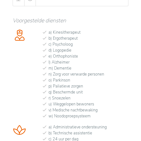
Voorgestelde diensten
a) Kinesitherapeut
b) Ergotherapeut
c) Psycholoog
d) Logopedie
e) Orthophoniste
l) Alzheimer
m) Dementie
n) Zorg voor verwarde personen
o) Parkinson
p) Paliatieve zorgen
q) Beschermde unit
r) Snoezelen
u) Weggelopen bewoners
v) Medische nachtbewaking
w) Noodoproepsysteem
a) Administratieve ondersteuning
b) Technische assistentie
c) 24 uur per dag