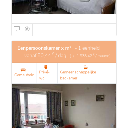
Eenpersoonskamer x m²
- 1 eenheid
€
vanaf
50,44
/ dag
€
(+/-
1.538,42
/ maand)
Privé-
Gemeenschappelijke
Gemeubeld
wc
badkamer