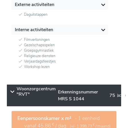
Externe activiteiten
Daguitstappen
Interne activiteiten
Filmvertoningen
Gezelschapsspelen
Groepsgymnastiek
Religieuze diensten
Verjaardagsfeestjes
Workshop lezen
Woonzorgcentrum
Erkenningsnummer
"RVT"
75
MRS S 1044
Eenpersoonskamer x m²
- 1 eenheid
€
vanaf
45,86
/ dag
€
(+/-
1.398,73
/ maand)