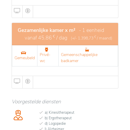
Gezamenlijke kamer x m²
- 1 eenheid
€
vanaf
45,86
/ dag
€
(+/-
1.398,73
/ maand)
Privé-
Gemeenschappelijke
Gemeubeld
wc
badkamer
Voorgestelde diensten
a) Kinesitherapeut
b) Ergotherapeut
d) Logopedie
l) Alzheimer