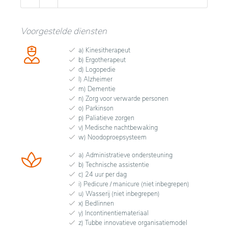
Voorgestelde diensten
a) Kinesitherapeut
b) Ergotherapeut
d) Logopedie
l) Alzheimer
m) Dementie
n) Zorg voor verwarde personen
o) Parkinson
p) Paliatieve zorgen
v) Medische nachtbewaking
w) Noodoproepsysteem
a) Administratieve ondersteuning
b) Technische assistentie
c) 24 uur per dag
i) Pedicure / manicure (niet inbegrepen)
u) Wasserij (niet inbegrepen)
x) Bedlinnen
y) Incontinentiemateriaal
z) Tubbe innovatieve organisatiemodel