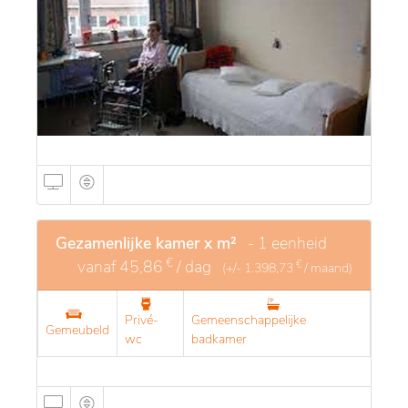
Gezamenlijke kamer x m²
- 1 eenheid
€
vanaf
45,86
/ dag
€
(+/-
1.398,73
/ maand)
Privé-
Gemeenschappelijke
Gemeubeld
wc
badkamer