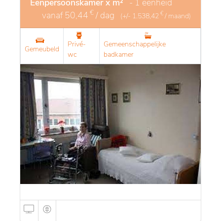
Eenpersoonskamer x m²
- 1 eenheid
€
vanaf
50,44
/ dag
€
(+/-
1.538,42
/ maand)
Privé-
Gemeenschappelijke
Gemeubeld
wc
badkamer