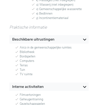
k) Massages (niet inbegrepen)
u) Wasserij (niet inbegrepen)
v) Gemeenschappelijke wasserette
x) Bedlinnen
y) Incontinentiemateriaal
Praktische informatie
Beschikbare uitrustingen
Airco in de gemeenschappelijke ruimtes
Bibliotheek
Bordspellen
Computers
Terras
Tuin
TV ruimte
Interne activiteiten
Filmvertoningen
Geheugentraining
Gezelschapsspelen