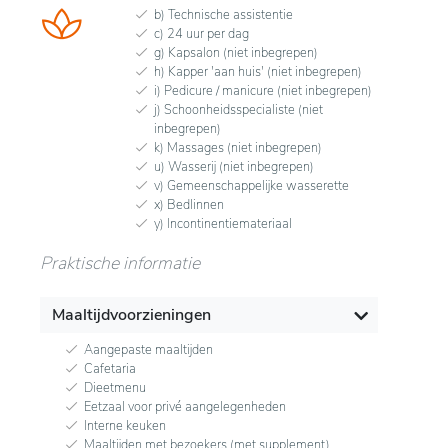
b) Technische assistentie
c) 24 uur per dag
g) Kapsalon (niet inbegrepen)
h) Kapper 'aan huis' (niet inbegrepen)
i) Pedicure / manicure (niet inbegrepen)
j) Schoonheidsspecialiste (niet
inbegrepen)
k) Massages (niet inbegrepen)
u) Wasserij (niet inbegrepen)
v) Gemeenschappelijke wasserette
x) Bedlinnen
y) Incontinentiemateriaal
Praktische informatie
Maaltijdvoorzieningen
Aangepaste maaltijden
Cafetaria
Dieetmenu
Eetzaal voor privé aangelegenheden
Interne keuken
Maaltijden met bezoekers (met supplement)