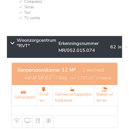
Computers
Terras
Tuin
TV ruimte
Woonzorgcentrum
Erkenningsnummer
"RVT"
62
MR/052.015.074
Eenpersoonskamer 12 M²
- 1 eenheid
€
vanaf
56,63
/ dag
€
(+/-
1.727,22
/ maand)
Privé-
Gemeenschappelijke
Balkon of
Gemeubeld
wc
badkamer
terras