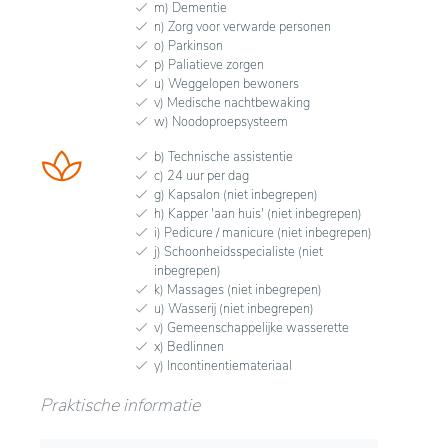
m) Dementie
n) Zorg voor verwarde personen
o) Parkinson
p) Paliatieve zorgen
u) Weggelopen bewoners
v) Medische nachtbewaking
w) Noodoproepsysteem
b) Technische assistentie
c) 24 uur per dag
g) Kapsalon (niet inbegrepen)
h) Kapper 'aan huis' (niet inbegrepen)
i) Pedicure / manicure (niet inbegrepen)
j) Schoonheidsspecialiste (niet
inbegrepen)
k) Massages (niet inbegrepen)
u) Wasserij (niet inbegrepen)
v) Gemeenschappelijke wasserette
x) Bedlinnen
y) Incontinentiemateriaal
Praktische informatie