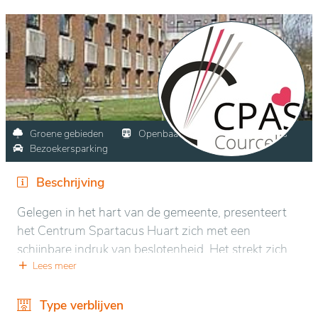
Groene gebieden
Openbaar vervoer
Winkels
Bezoekersparking
Beschrijving
Gelegen in het hart van de gemeente, presenteert
het Centrum Spartacus Huart zich met een
schijnbare indruk van beslotenheid. Het strekt zich
echter uit over een oppervlakte van 2 hectare en
Lees meer
omvat een boomrijke park, ideaal voor wandelingen
en ontspanning.
Type verblijven