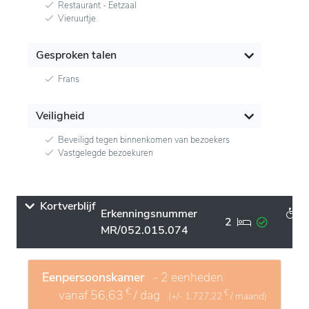
Restaurant - Eetzaal
Vieruurtje
Gesproken talen
Frans
Veiligheid
Beveiligd tegen binnenkomen van bezoekers
Vastgelegde bezoekuren
Kortverblijf
Erkenningsnummer
2
MR/052.015.074
Eenpersoonskamer
- 2 eenheden
€
vanaf
56,63
/ dag
€
(+/-
1.727,22
/ maand)