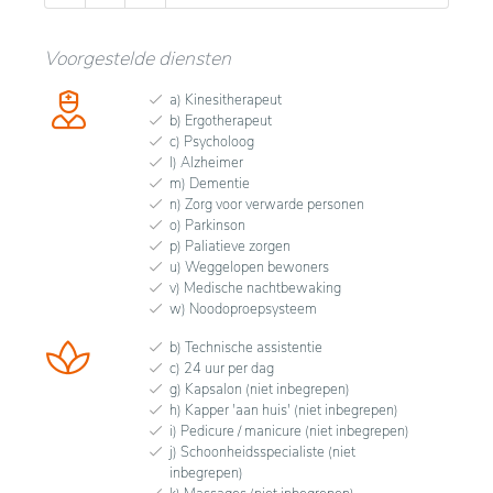
Voorgestelde diensten
a) Kinesitherapeut
b) Ergotherapeut
c) Psycholoog
l) Alzheimer
m) Dementie
n) Zorg voor verwarde personen
o) Parkinson
p) Paliatieve zorgen
u) Weggelopen bewoners
v) Medische nachtbewaking
w) Noodoproepsysteem
b) Technische assistentie
c) 24 uur per dag
g) Kapsalon (niet inbegrepen)
h) Kapper 'aan huis' (niet inbegrepen)
i) Pedicure / manicure (niet inbegrepen)
j) Schoonheidsspecialiste (niet
inbegrepen)