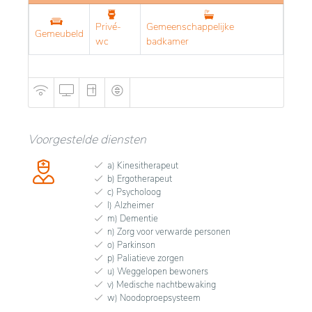
Privé-
Gemeenschappelijke
Gemeubeld
wc
badkamer
Voorgestelde diensten
a) Kinesitherapeut
b) Ergotherapeut
c) Psycholoog
l) Alzheimer
m) Dementie
n) Zorg voor verwarde personen
o) Parkinson
p) Paliatieve zorgen
u) Weggelopen bewoners
v) Medische nachtbewaking
w) Noodoproepsysteem