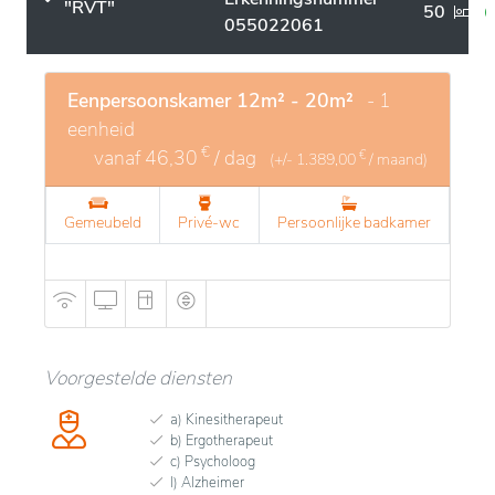
"RVT"
50
055022061
Eenpersoonskamer 12m² - 20m²
- 1
eenheid
€
vanaf
46,30
/ dag
€
(+/-
1.389,00
/ maand)
Gemeubeld
Privé-wc
Persoonlijke badkamer
Voorgestelde diensten
a) Kinesitherapeut
b) Ergotherapeut
c) Psycholoog
l) Alzheimer