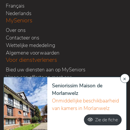
Français
Nederlands
MySeniors
Over ons
Contacteer ons
Wettelijke mededeling
Algemene voorwaarden
Voor dienstverleners
Bied uw diensten aan op MySeniors
Vraag een offerte op maat aan
×
Volg ons op onze sociale media kanalen
Seniorissim Maison de
Morlanwelz
Onmiddellijke beschikbaarheid
van kamers in Morlanwelz
Copyright 2016-2026 Home sweet homes SPRL - All right
Zie de fiche
reserved