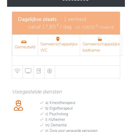
Dagelijkse plaats
- 1 eenheid
€
vanaf
17,85
/ dag
€
(+/-
536,00
/ maand)
Gemeenschappelijke
Gemeenschappelijke
Gemeubeld
WC
badkamer
Voorgestelde diensten
a) Kinesitherapeut
b) Ergotherapeut
c) Psycholoog
l) Alzheimer
m) Dementie
n) Zorg voor verwarde personen