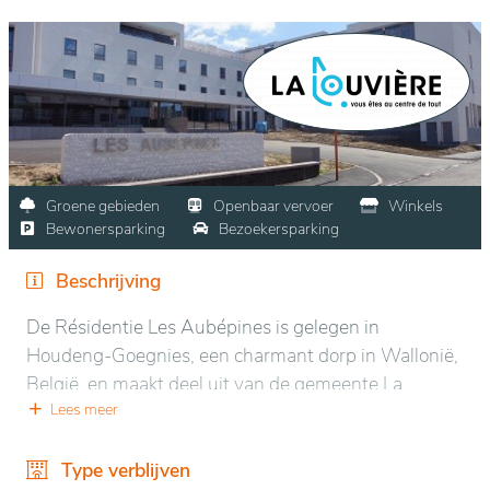
Groene gebieden
Openbaar vervoer
Winkels
Bewonersparking
Bezoekersparking
Beschrijving
De Résidentie Les Aubépines is gelegen in
Houdeng-Goegnies, een charmant dorp in Wallonië,
België, en maakt deel uit van de gemeente La
Louvière. Het biedt een rustige en groene omgeving,
Lees meer
wat een aangename en ontspannende leefomgeving
creëert. Gelegen nabij het dorpscentrum is het goed
Type verblijven