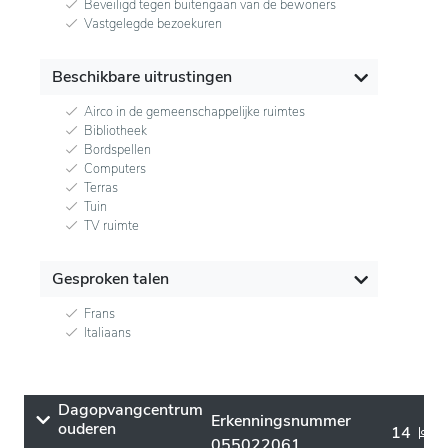
Beveiligd tegen buitengaan van de bewoners
Vastgelegde bezoekuren
Beschikbare uitrustingen
Airco in de gemeenschappelijke ruimtes
Bibliotheek
Bordspellen
Computers
Terras
Tuin
TV ruimte
Gesproken talen
Frans
Italiaans
Dagopvangcentrum
Erkenningsnummer
ouderen
14
055022061