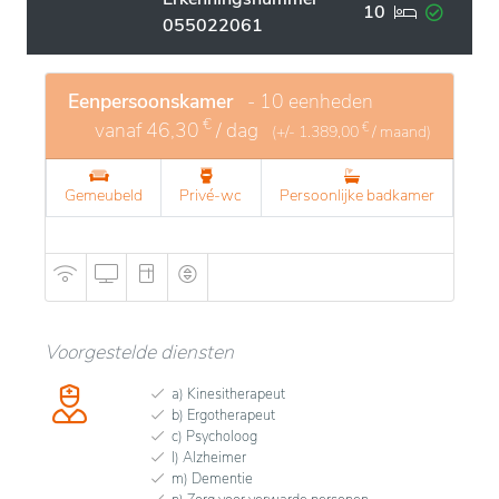
10
055022061
Eenpersoonskamer
- 10 eenheden
€
vanaf
46,30
/ dag
€
(+/-
1.389,00
/ maand)
Gemeubeld
Privé-wc
Persoonlijke badkamer
Voorgestelde diensten
a) Kinesitherapeut
b) Ergotherapeut
c) Psycholoog
l) Alzheimer
m) Dementie