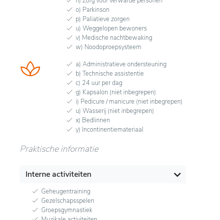
n) Zorg voor verwarde personen
o) Parkinson
p) Paliatieve zorgen
u) Weggelopen bewoners
v) Medische nachtbewaking
w) Noodoproepsysteem
a) Administratieve ondersteuning
b) Technische assistentie
c) 24 uur per dag
g) Kapsalon (niet inbegrepen)
i) Pedicure / manicure (niet inbegrepen)
u) Wasserij (niet inbegrepen)
x) Bedlinnen
y) Incontinentiemateriaal
Praktische informatie
Interne activiteiten
Geheugentraining
Gezelschapsspelen
Groepsgymnastiek
Muzikale activiteiten