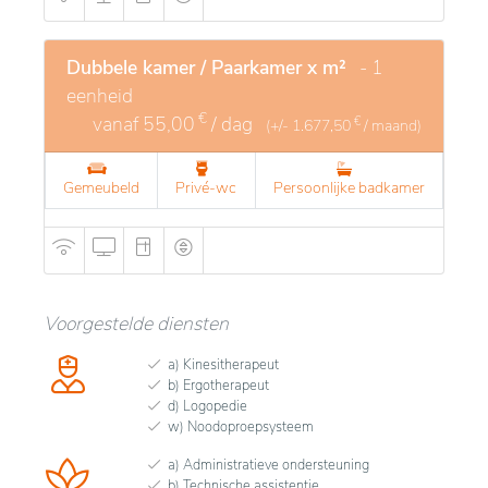
Dubbele kamer / Paarkamer x m²
- 1
eenheid
€
vanaf
55,00
/ dag
€
(+/-
1.677,50
/ maand)
Gemeubeld
Privé-wc
Persoonlijke badkamer
Voorgestelde diensten
a) Kinesitherapeut
b) Ergotherapeut
d) Logopedie
w) Noodoproepsysteem
a) Administratieve ondersteuning
b) Technische assistentie