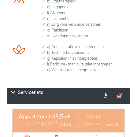
b) Ergotherapeut
d) Logopedie
l) Alzheimer
m) Dementie
n) Zorg voor verwarde personen
o) Parkinson
w) Noodoproepsysteem
a) Administratieve ondersteuning
b) Technische assistentie
g) Kapsalon (niet inbegrepen)
i) Pedicure / manicure (niet inbegrepen)
u) Wasserij (niet inbegrepen)
Serviceflats
Appartement 48,5m²
- 1 eenheid
€
vanaf
44,10
/ dag
€
(+/-
1.323,13
/ maand)