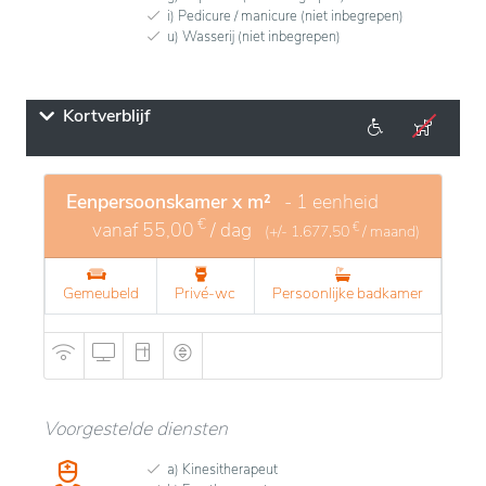
i) Pedicure / manicure (niet inbegrepen)
u) Wasserij (niet inbegrepen)
Kortverblijf
Eenpersoonskamer x m²
- 1 eenheid
€
vanaf
55,00
/ dag
€
(+/-
1.677,50
/ maand)
Gemeubeld
Privé-wc
Persoonlijke badkamer
Voorgestelde diensten
a) Kinesitherapeut