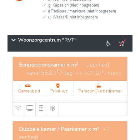
g) Kapsalon (niet inbegrepen)
i) Pedicure / manicure (niet inbegrepen)
u) Wasserij (niet inbegrepen)
Woonzorgcentrum "RVT"
Eenpersoonskamer x m²
- 1 eenheid
€
vanaf
55,00
/ dag
€
(+/-
1.677,50
/ maand)
Gemeubeld
Privé-wc
Persoonlijke badkamer
Dubbele kamer / Paarkamer x m²
- 1
eenheid