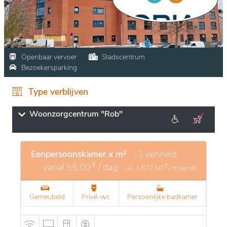
Openbaar vervoer
Stadscentrum
Bezoekersparking
Type verblijven
Woonzorgcentrum "Rob"
Eenpersoonskamer x m²
- 1 eenheid
€
vanaf
55,00
/ dag
€
(+/-
1.677,50
/ maand)
Gemeubeld
Privé-wc
Persoonlijke badkamer