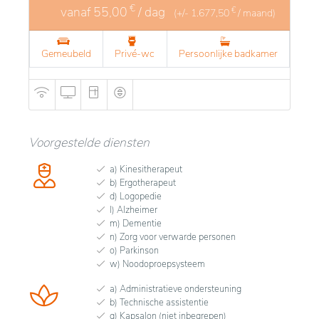
€
vanaf
55,00
/ dag
€
(+/-
1.677,50
/ maand)
Gemeubeld
Privé-wc
Persoonlijke badkamer
Voorgestelde diensten
a) Kinesitherapeut
b) Ergotherapeut
d) Logopedie
l) Alzheimer
m) Dementie
n) Zorg voor verwarde personen
o) Parkinson
w) Noodoproepsysteem
a) Administratieve ondersteuning
b) Technische assistentie
g) Kapsalon (niet inbegrepen)