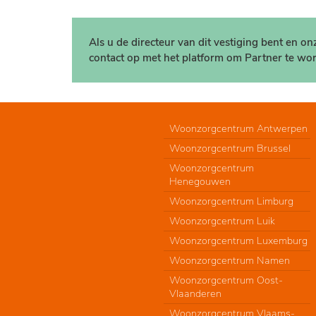
Als u de directeur van dit vestiging bent en o
contact op met het platform om Partner te wor
Woonzorgcentrum Antwerpen
Woonzorgcentrum Brussel
Woonzorgcentrum
Henegouwen
Woonzorgcentrum Limburg
Woonzorgcentrum Luik
Woonzorgcentrum Luxemburg
Woonzorgcentrum Namen
Woonzorgcentrum Oost-
Vlaanderen
Woonzorgcentrum Vlaams-