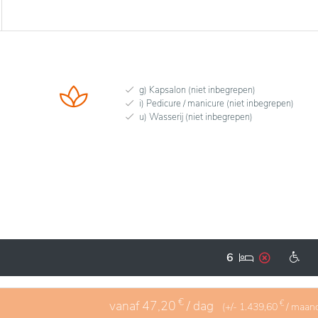
g) Kapsalon (niet inbegrepen)
i) Pedicure / manicure (niet inbegrepen)
u) Wasserij (niet inbegrepen)
6
€
vanaf
47,20
/ dag
€
(+/-
1.439,60
/ maan