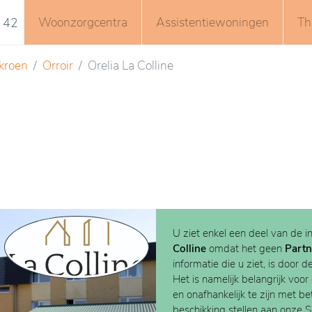
Woonzorgcentra
Assistentiewoningen
Th
 42
kroen
Orroir
Orelia La Colline
U ziet enkel een deel van de i
Colline
omdat het geen
Partn
informatie die u ziet, is door d
Het is namelijk belangrijk voor
en onafhankelijk te zijn met b
beschikking stellen aan onze 