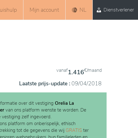
uishulp
Mijn account
NL
Dienstverlener
vanaf
€/maand
1.416
Laatste prijs-update :
09/04/2018
nformatie over dit vestiging
Orelia La
er
van ons platform wenste te worden. De
e vestiging zelf ingevoerd.
 ons platform om onberispelijk, ethisch
etrekking tot de gegevens die wij
GRATIS
ter
Senioren webgebruikers, hun familieleden en