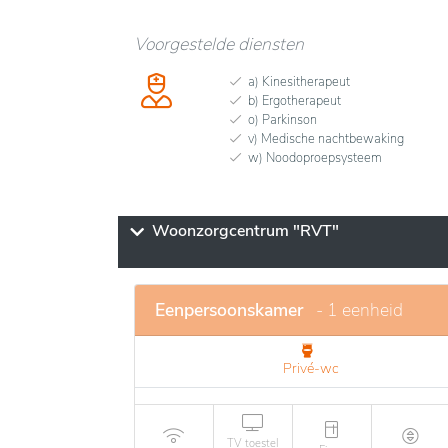
Voorgestelde diensten
a) Kinesitherapeut
b) Ergotherapeut
o) Parkinson
v) Medische nachtbewaking
w) Noodoproepsysteem
Woonzorgcentrum "RVT"
Eenpersoonskamer
- 1 eenheid
Privé-wc
TV toestel