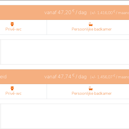
€
vanaf
47,20
/ dag
€
(+/-
1.416,00
/ maan
Privé-wc
Persoonlijke badkamer
€
eid
vanaf
47,74
/ dag
€
(+/-
1.456,07
/ maan
Privé-wc
Persoonlijke badkamer