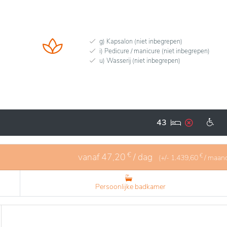
g) Kapsalon (niet inbegrepen)
i) Pedicure / manicure (niet inbegrepen)
u) Wasserij (niet inbegrepen)
43
€
vanaf
47,20
/ dag
€
(+/-
1.439,60
/ maan
Persoonlijke badkamer