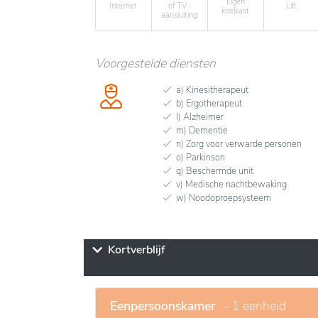
Eigen
Internet
of TV-
Lift
koelkast
aansluiting
Voorgestelde diensten
a) Kinesitherapeut
b) Ergotherapeut
l) Alzheimer
m) Dementie
n) Zorg voor verwarde personen
o) Parkinson
q) Beschermde unit
v) Medische nachtbewaking
w) Noodoproepsysteem
Kortverblijf
Eenpersoonskamer
- 1 eenheid