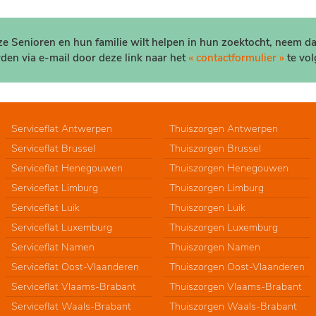
nze Senioren en hun familie wilt helpen in hun zoektocht, neem d
den via e-mail door deze link naar het
« contactformulier »
te vol
Serviceflat Antwerpen
Thuiszorgen Antwerpen
Serviceflat Brussel
Thuiszorgen Brussel
Serviceflat Henegouwen
Thuiszorgen Henegouwen
Serviceflat Limburg
Thuiszorgen Limburg
Serviceflat Luik
Thuiszorgen Luik
Serviceflat Luxemburg
Thuiszorgen Luxemburg
Serviceflat Namen
Thuiszorgen Namen
Serviceflat Oost-Vlaanderen
Thuiszorgen Oost-Vlaanderen
Serviceflat Vlaams-Brabant
Thuiszorgen Vlaams-Brabant
Serviceflat Waals-Brabant
Thuiszorgen Waals-Brabant