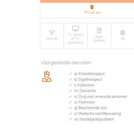
Privé-wc
TV toestel
Eigen
Internet
of TV-
Lift
koelkast
aansluiting
Voorgestelde diensten
a) Kinesitherapeut
b) Ergotherapeut
l) Alzheimer
m) Dementie
n) Zorg voor verwarde personen
o) Parkinson
q) Beschermde unit
v) Medische nachtbewaking
w) Noodoproepsysteem