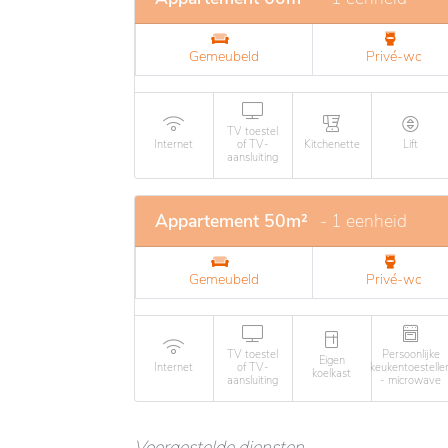
Gemeubeld
Privé-wc
TV toestel
Internet
of TV-
Kitchenette
Lift
aansluiting
Appartement 50m²
- 1 eenheid
Gemeubeld
Privé-wc
TV toestel
Persoonlijke
Eigen
Internet
of TV-
keukentoestelle
koelkast
aansluiting
- microwave
Voorgestelde diensten