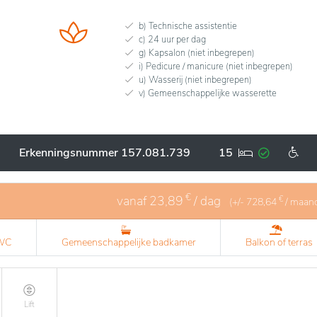
b) Technische assistentie
c) 24 uur per dag
g) Kapsalon (niet inbegrepen)
i) Pedicure / manicure (niet inbegrepen)
u) Wasserij (niet inbegrepen)
v) Gemeenschappelijke wasserette
Erkenningsnummer 157.081.739
15
€
vanaf
23,89
/ dag
€
(+/-
728,64
/ maan
 WC
Gemeenschappelijke badkamer
Balkon of terras
Lift