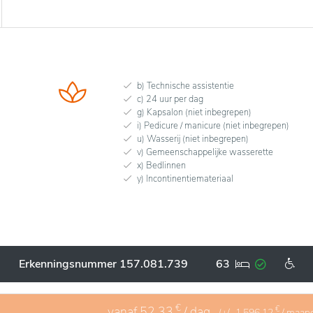
b) Technische assistentie
c) 24 uur per dag
g) Kapsalon (niet inbegrepen)
i) Pedicure / manicure (niet inbegrepen)
u) Wasserij (niet inbegrepen)
v) Gemeenschappelijke wasserette
x) Bedlinnen
y) Incontinentiemateriaal
Erkenningsnummer 157.081.739
63
€
vanaf
52,33
/ dag
€
(+/-
1.596,12
/ maan