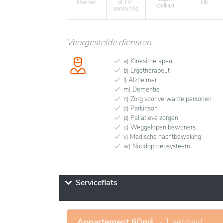
Internet
of TV-
Lift
koelkast
aansluiting
Voorgestelde diensten
a) Kinesitherapeut
b) Ergotherapeut
l) Alzheimer
m) Dementie
n) Zorg voor verwarde personen
o) Parkinson
p) Paliatieve zorgen
u) Weggelopen bewoners
v) Medische nachtbewaking
w) Noodoproepsysteem
Serviceflats
Appartement 60m²
- 1 eenheid