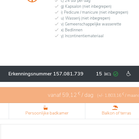
c) 24 uur per dag
g) Kapsalon (niet inbegrepen)
i) Pedicure / manicure (niet inbegrepen)
u) Wasserij (niet inbegrepen)
v) Gemeenschappelijke wasserette
x) Bedlinnen
y) Incontinentiemateriaal
Erkenningsnummer 157.081.739
15
€
vanaf
59,12
/ dag
€
(+/-
1.803,16
/ maan
Persoonlijke badkamer
Balkon of terras