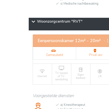
v) Medische nachtbewaking
Woonzorgcentrum "RVT"
Eenpersoonskamer 12m² - 20m²
- 
Gemeubeld
Privé-wc
TV toestel
Eigen
Internet
of TV-
Lift
koelkast
aansluiting
Voorgestelde diensten
a) Kinesitherapeut