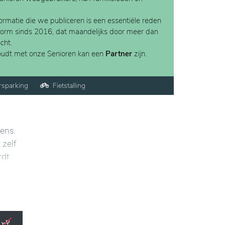
rmatie die we publiceren is een essentiële reden
form sinds 2016, dat maandelijks door meer dan
cht.
houdt met onze Senioren kan een
Partner
zijn.
rsparking
Fietstalling
rens.
 zelf
rdt
heid
atieve
 voor