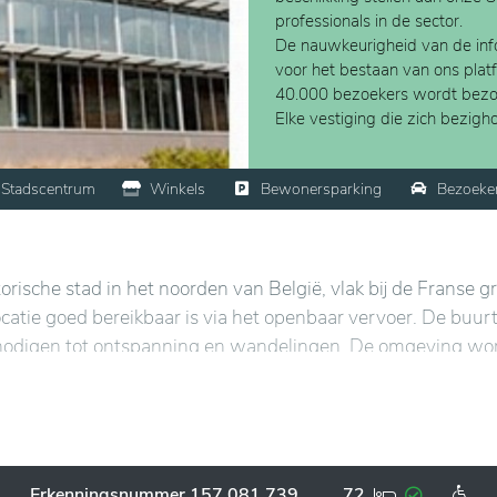
professionals in de sector.
De nauwkeurigheid van de info
voor het bestaan van ons plat
40.000 bezoekers wordt bezo
Elke vestiging die zich bezig
Stadscentrum
Winkels
Bewonersparking
Bezoeke
torische stad in het noorden van België, vlak bij de Franse g
ocatie goed bereikbaar is via het openbaar vervoer. De buurt
itnodigen tot ontspanning en wandelingen. De omgeving wo
t een rustgevende sfeer voor de bewoners creëert. De nabij
voorzieningen, zoals winkels, medische centra en administr
an de behoeften van de bewoners, met comfortabele ruimtes
Erkenningsnummer 157.081.739
72