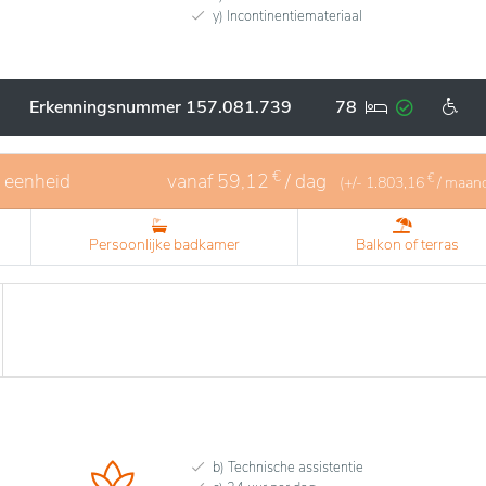
y) Incontinentiemateriaal
Erkenningsnummer 157.081.739
78
€
1 eenheid
vanaf
59,12
/ dag
€
(+/-
1.803,16
/ maan
Persoonlijke badkamer
Balkon of terras
b) Technische assistentie