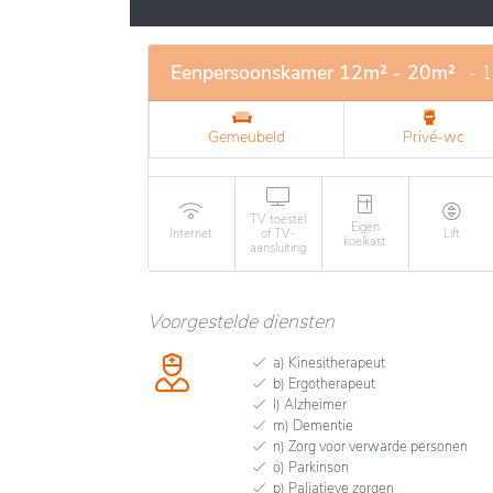
het dagelijks leven, ruime kamers en uitru
gevarieerd, met persoonlijke zorg en recreati
bevorderen.
Eenpersoonskamer 12m² - 20m²
- 
Gemeubeld
Privé-wc
TV toestel
Eigen
Internet
of TV-
Lift
koelkast
aansluiting
Voorgestelde diensten
a) Kinesitherapeut
b) Ergotherapeut
l) Alzheimer
m) Dementie
n) Zorg voor verwarde personen
o) Parkinson
p) Paliatieve zorgen