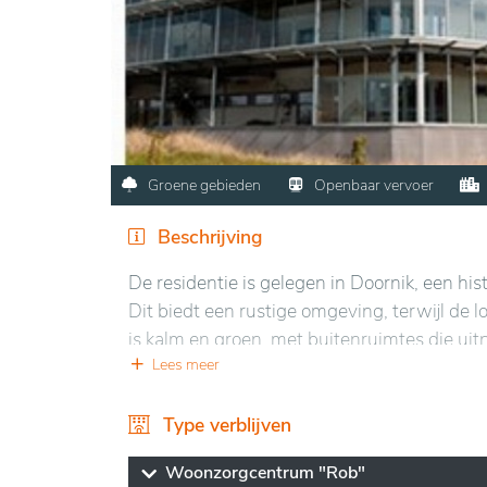
Groene gebieden
Openbaar vervoer
Beschrijving
De residentie is gelegen in Doornik, een his
Dit biedt een rustige omgeving, terwijl de l
is kalm en groen, met buitenruimtes die u
gekarakteriseerd door parken en tuinen, wa
Lees meer
van de stad zorgt ervoor dat verschillende 
diensten, makkelijk toegankelijk zijn.
Type verblijven
De faciliteiten zijn modern en aangepast a
Woonzorgcentrum "Rob"