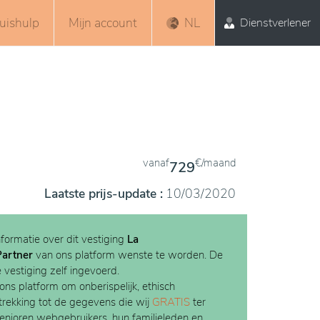
uishulp
Mijn account
NL
Dienstverlener
vanaf
€/maand
729
Laatste prijs-update :
10/03/2020
nformatie over dit vestiging
La
Partner
van ons platform wenste te worden. De
e vestiging zelf ingevoerd.
 ons platform om onberispelijk, ethisch
etrekking tot de gegevens die wij
GRATIS
ter
Senioren webgebruikers, hun familieleden en