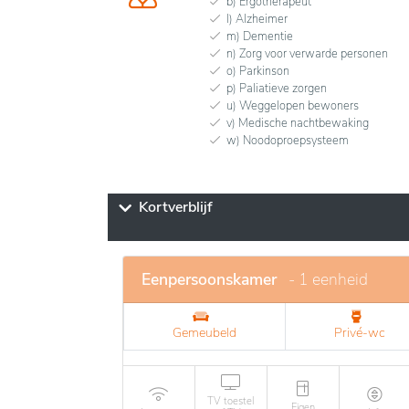
b) Ergotherapeut
l) Alzheimer
m) Dementie
n) Zorg voor verwarde personen
o) Parkinson
p) Paliatieve zorgen
u) Weggelopen bewoners
v) Medische nachtbewaking
w) Noodoproepsysteem
Kortverblijf
Eenpersoonskamer
- 1 eenheid
Gemeubeld
Privé-wc
TV toestel
Eigen