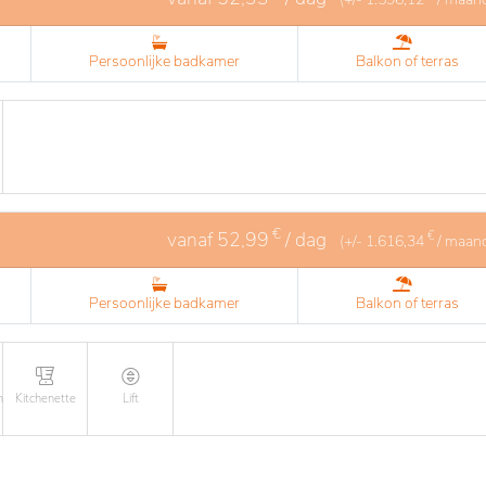
Persoonlijke badkamer
Balkon of terras
€
vanaf
52,99
/ dag
€
(+/-
1.616,34
/ maan
Persoonlijke badkamer
Balkon of terras
n
Kitchenette
Lift