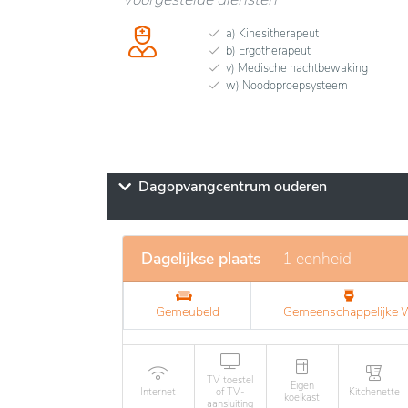
a) Kinesitherapeut
b) Ergotherapeut
v) Medische nachtbewaking
w) Noodoproepsysteem
Dagopvangcentrum ouderen
Dagelijkse plaats
- 1 eenheid
Gemeubeld
Gemeenschappelijke
TV toestel
Eigen
Internet
of TV-
Kitchenette
koelkast
aansluiting