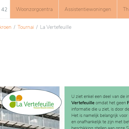
Woonzorgcentra
Assistentiewoningen
Th
 42
kroen
Tournai
La Vertefeuille
U ziet enkel een deel van de i
Vertefeuille
omdat het geen
informatie die u ziet, is door d
Het is namelijk belangrijk voor
en onafhankelijk te zijn met b
beschikking stellen aan onze 