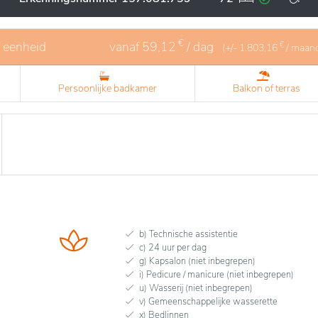
sting die het welzijn waarborgen. De aangeboden diensten zi
eve activiteiten die sociale interactie en de levenskwaliteit
€
1 eenheid
vanaf
59,12
/ dag
€
(+/-
1.803,16
/ maan
Persoonlijke badkamer
Balkon of terras
b) Technische assistentie
c) 24 uur per dag
g) Kapsalon (niet inbegrepen)
i) Pedicure / manicure (niet inbegrepen)
u) Wasserij (niet inbegrepen)
v) Gemeenschappelijke wasserette
x) Bedlinnen