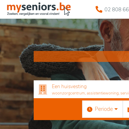
02 808 66
Een huisvesting
woonzorgcentrum, assistentiewoning, servicef
Periode