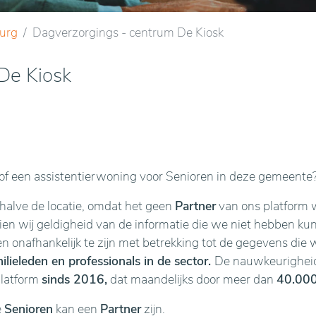
urg
Dagverzorgings - centrum De Kiosk
De Kiosk
f een assistentierwoning voor Senioren in deze gemeente
ehalve de locatie, omdat het geen
Partner
van ons platform w
n wij geldigheid van de informatie die we niet hebben kunne
en onafhankelijk te zijn met betrekking tot de gegevens die 
lieleden en professionals in de sector.
De nauwkeurigheid 
platform
sinds 2016,
dat maandelijks door meer dan
40.000
e
Senioren
kan een
Partner
zijn.