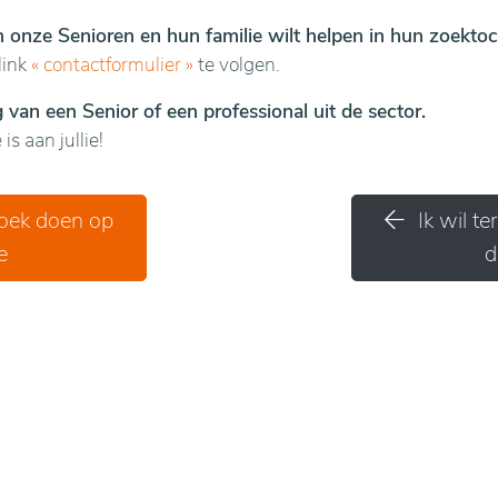
en onze Senioren en hun familie wilt helpen in hun zoektoc
link
«
contactformulier
»
te volgen.
van een Senior of een professional uit de sector.
is aan jullie!
zoek doen op
Ik wil t
e
d