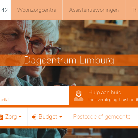
Woonzorgcentra
Assistentiewoningen
Th
 42
Dagcentrum Limburg
Hulp aan huis
lat, ...
thuisverpleging, huishoudhu
Zorg
Budget