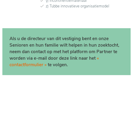
y) Incontinentiemateriaal
z) Tubbe innovatieve organisatiemodel
Als u de directeur van dit vestiging bent en onze
Senioren en hun familie wilt helpen in hun zoektocht,
neem dan contact op met het platform om Partner te
worden via e-mail door deze link naar het
«
contactformulier »
te volgen.