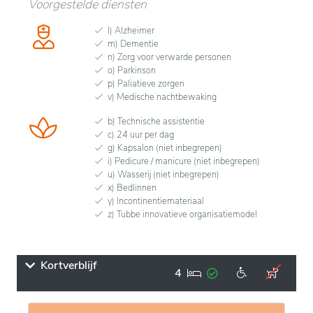
Voorgestelde diensten
l) Alzheimer
m) Dementie
n) Zorg voor verwarde personen
o) Parkinson
p) Paliatieve zorgen
v) Medische nachtbewaking
b) Technische assistentie
c) 24 uur per dag
g) Kapsalon (niet inbegrepen)
i) Pedicure / manicure (niet inbegrepen)
u) Wasserij (niet inbegrepen)
x) Bedlinnen
y) Incontinentiemateriaal
z) Tubbe innovatieve organisatiemodel
Kortverblijf
4