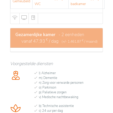
Gemeubeld
WC
badkamer
Gezamenlijke kamer
- 2 eenheden
€
vanaf
47,93
/ dag
€
(+/-
1.461,87
/ maand)
Voorgestelde diensten
l) Alzheimer
m) Dementie
n) Zorg voor verwarde personen
o) Parkinson
p) Paliatieve zorgen
v) Medische nachtbewaking
b) Technische assistentie
c) 24 uur per dag