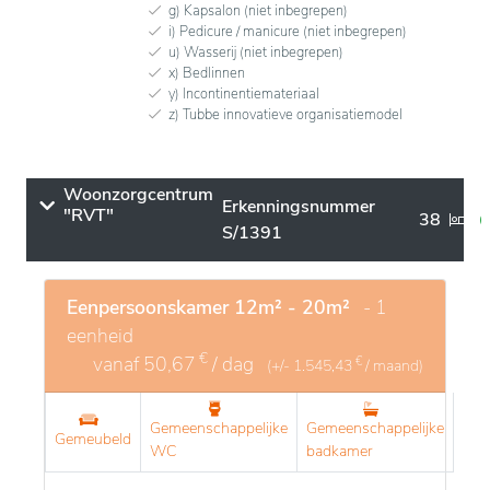
g) Kapsalon (niet inbegrepen)
i) Pedicure / manicure (niet inbegrepen)
u) Wasserij (niet inbegrepen)
x) Bedlinnen
y) Incontinentiemateriaal
z) Tubbe innovatieve organisatiemodel
Woonzorgcentrum
Erkenningsnummer
"RVT"
38
S/1391
Eenpersoonskamer 12m² - 20m²
- 1
eenheid
€
vanaf
50,67
/ dag
€
(+/-
1.545,43
/ maand)
Gemeenschappelijke
Gemeenschappelijke
Gemeubeld
WC
badkamer