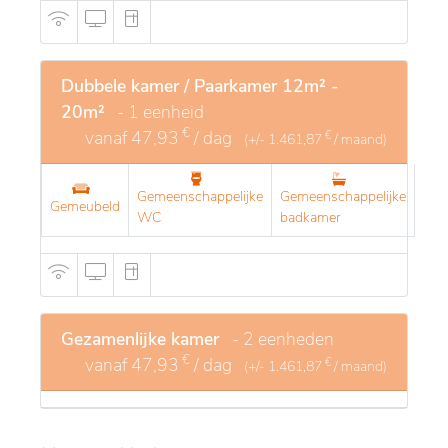
Dubbele kamer / Paarkamer 12m² -
20m²
- 1 eenheid
€
vanaf
47,93
/ dag
€
(+/-
1.461,87
/ maand)
Gemeenschappelijke
Gemeenschappelijke
Gemeubeld
WC
badkamer
Gezamenlijke kamer
- 2 eenheden
€
vanaf
47,93
/ dag
€
(+/-
1.461,87
/ maand)