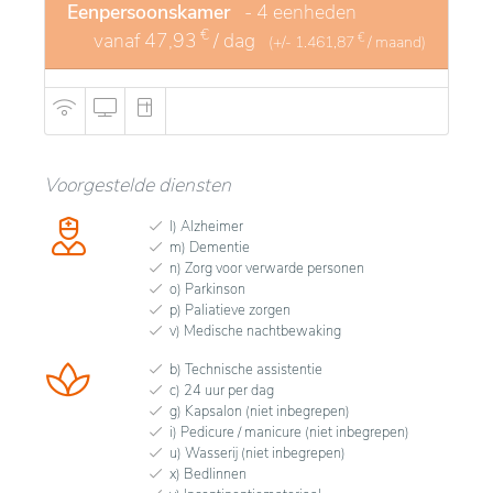
Eenpersoonskamer
- 4 eenheden
€
vanaf
47,93
/ dag
€
(+/-
1.461,87
/ maand)
Voorgestelde diensten
l) Alzheimer
m) Dementie
n) Zorg voor verwarde personen
o) Parkinson
p) Paliatieve zorgen
v) Medische nachtbewaking
b) Technische assistentie
c) 24 uur per dag
g) Kapsalon (niet inbegrepen)
i) Pedicure / manicure (niet inbegrepen)
u) Wasserij (niet inbegrepen)
x) Bedlinnen