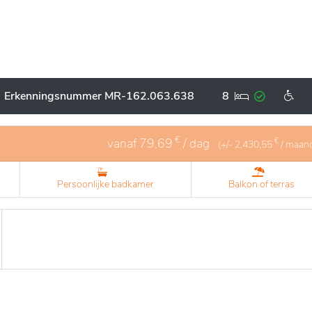
Erkenningsnummer MR-162.063.638
8
€
vanaf
79,69
/ dag
€
(+/-
2.430,55
/ maan
Persoonlijke badkamer
Balkon of terras