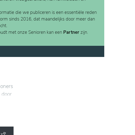
rmatie die we publiceren is een essentiële reden
form sinds 2016, dat maandelijks door meer dan
cht.
houdt met onze Senioren kan een
Partner
zijn.
woners
p door
aken