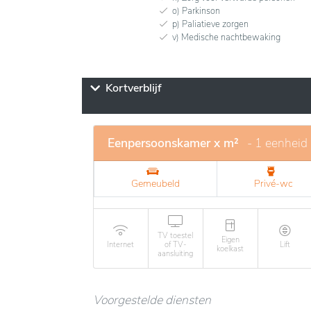
o) Parkinson
p) Paliatieve zorgen
v) Medische nachtbewaking
Kortverblijf
Eenpersoonskamer x m²
- 1 eenheid
Gemeubeld
Privé-wc
TV toestel
Eigen
Internet
of TV-
Lift
koelkast
aansluiting
Voorgestelde diensten