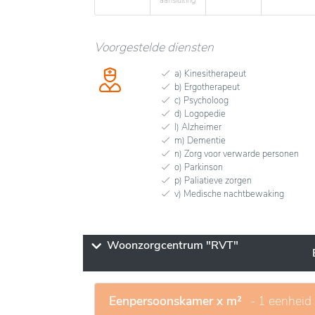
aansluiting
Voorgestelde diensten
a) Kinesitherapeut
b) Ergotherapeut
c) Psycholoog
d) Logopedie
l) Alzheimer
m) Dementie
n) Zorg voor verwarde personen
o) Parkinson
p) Paliatieve zorgen
v) Medische nachtbewaking
Woonzorgcentrum "RVT"
Eenpersoonskamer x m²
- 1 eenheid