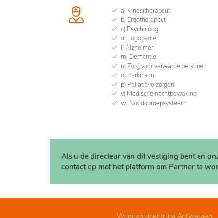
a) Kinesitherapeut
b) Ergotherapeut
c) Psycholoog
d) Logopedie
l) Alzheimer
m) Dementie
n) Zorg voor verwarde personen
o) Parkinson
p) Paliatieve zorgen
v) Medische nachtbewaking
w) Noodoproepsysteem
Als u de directeur van dit vestiging bent en o
contact op met het platform om Partner te wor
Woonzorgcentrum Antwerpen