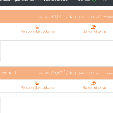
€
vanaf
59,00
/ dag
€
(+/-
1.799,50
/ maan
Persoonlijke badkamer
Balkon of terras
€
 eenheid
vanaf
79,69
/ dag
€
(+/-
2.430,55
/ maan
Persoonlijke badkamer
Balkon of terras