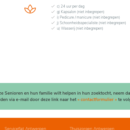
c) 24 uur per dag
g) Kapsalon (niet inbegrepen)
i) Pedicure / manicure (niet inbegrepen)
j) Schoonheidsspecialiste (niet inbegrepen)
u) Wasserij (niet inbegrepen)
nze Senioren en hun familie wilt helpen in hun zoektocht, neem d
den via e-mail door deze link naar het
« contactformulier »
te vol
Serviceflat Antwerpen
Thuiszorgen Antwerpen