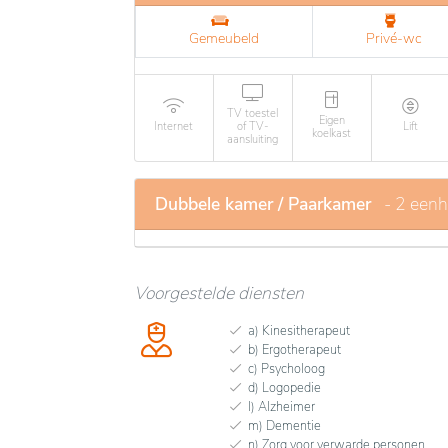
Gemeubeld
Privé-wc
TV toestel
Eigen
Internet
of TV-
Lift
koelkast
aansluiting
Dubbele kamer / Paarkamer
- 2 een
Voorgestelde diensten
a) Kinesitherapeut
b) Ergotherapeut
c) Psycholoog
d) Logopedie
l) Alzheimer
m) Dementie
n) Zorg voor verwarde personen