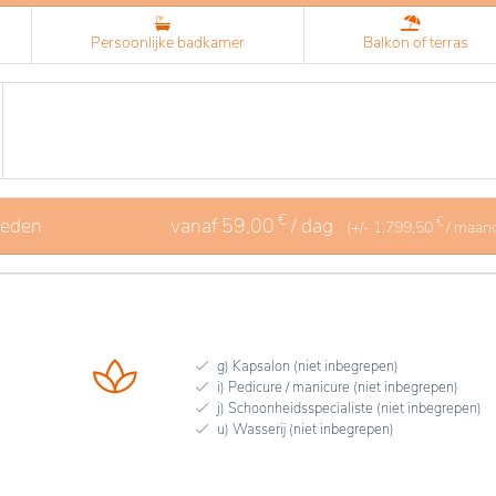
Persoonlijke badkamer
Balkon of terras
€
heden
vanaf
59,00
/ dag
€
(+/-
1.799,50
/ maan
g) Kapsalon (niet inbegrepen)
i) Pedicure / manicure (niet inbegrepen)
j) Schoonheidsspecialiste (niet inbegrepen)
u) Wasserij (niet inbegrepen)