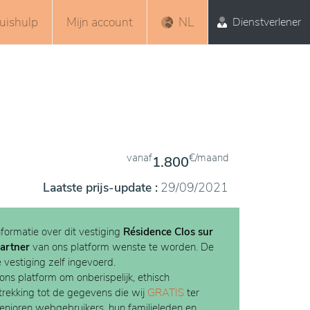
uishulp
Mijn account
NL
Dienstverlener
vanaf
€/maand
1.800
Laatste prijs-update :
29/09/2021
nformatie over dit vestiging
Résidence Clos sur
artner
van ons platform wenste te worden. De
e vestiging zelf ingevoerd.
 ons platform om onberispelijk, ethisch
etrekking tot de gegevens die wij
GRATIS
ter
Senioren webgebruikers, hun familieleden en