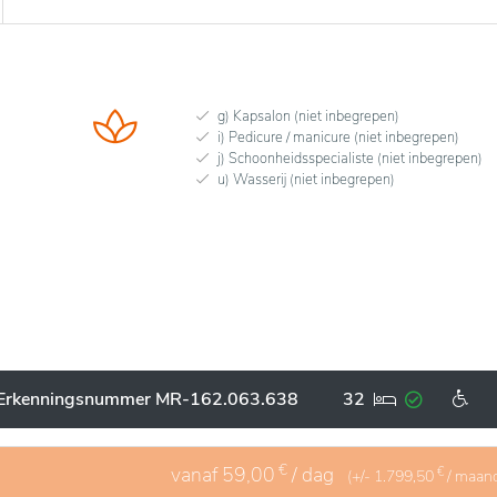
g) Kapsalon (niet inbegrepen)
i) Pedicure / manicure (niet inbegrepen)
j) Schoonheidsspecialiste (niet inbegrepen)
u) Wasserij (niet inbegrepen)
Erkenningsnummer MR-162.063.638
32
€
vanaf
59,00
/ dag
€
(+/-
1.799,50
/ maan