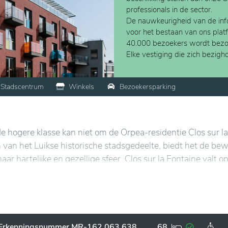
professionals in de sector.
De nauwkeurigheid van de info
voor het bestaan van ons plat
40.000 bezoekers wordt bezo
Elke vestiging die zich bezig
Stadscentrum
Winkels
Bezoekersparking
e hogere klasse kan niet om de Orpea-residentie Clos sur la
van het Luikse historische stadsgedeelte, biedt het de be
aar hartelijke en gezellige sfeer. Clos sur la Fontaine valt o
nde terrassen. De gezellige bar en het klasserestaurant m
Erkenningsnummer MR-162.063.638
68