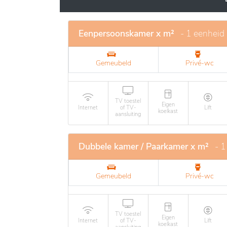
Eenpersoonskamer x m²
- 1 eenheid
Gemeubeld
Privé-wc
TV toestel
Eigen
Internet
of TV-
Lift
koelkast
aansluiting
Dubbele kamer / Paarkamer x m²
- 1
Gemeubeld
Privé-wc
TV toestel
Eigen
Internet
of TV-
Lift
koelkast