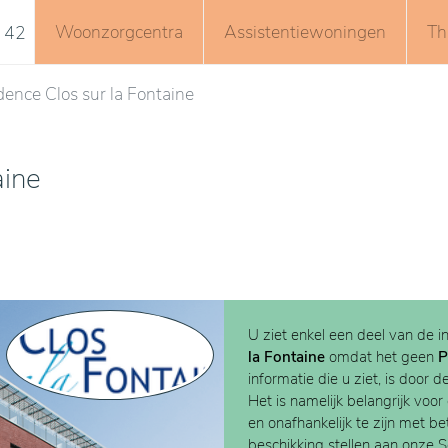
Woonzorgcentra
Assistentiewoningen
Th
 42
dence Clos sur la Fontaine
aine
U ziet enkel een deel van de i
la Fontaine
omdat het geen
P
informatie die u ziet, is door d
Het is namelijk belangrijk voor
en onafhankelijk te zijn met b
beschikking stellen aan onze 