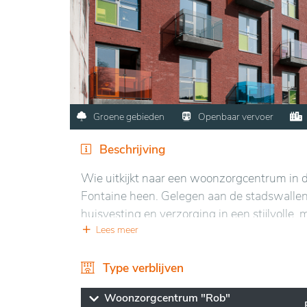
Groene gebieden
Openbaar vervoer
Beschrijving
Wie uitkijkt naar een woonzorgcentrum in d
Fontaine heen. Gelegen aan de stadswallen 
huisvesting en verzorging in een stijlvolle, m
vele moduleerbare leefruimten en uitnodige
Lees meer
van elk verblijf een unieke ervaring.
Type verblijven
Woonzorgcentrum "Rob"