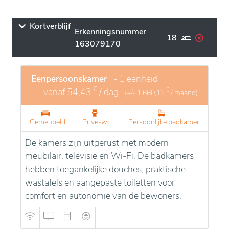
Kortverblijf
Erkenningsnummer
18
163079170
Eenpersoonskamer
- 1 eenheid
€
vanaf
54,43
/ dag
€
(+/-
1.660,12
/ maand)
Gemeubeld
Privé-wc
Persoonlijke badkamer
De kamers zijn uitgerust met modern
meubilair, televisie en Wi-Fi. De badkamers
hebben toegankelijke douches, praktische
wastafels en aangepaste toiletten voor
comfort en autonomie van de bewoners.