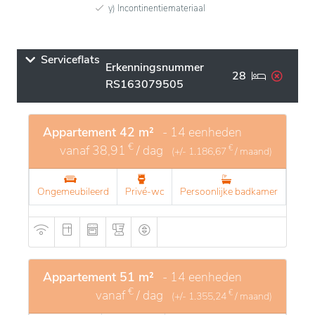
y) Incontinentiemateriaal
Serviceflats
Erkenningsnummer
28
RS163079505
Appartement 42 m²
- 14 eenheden
€
vanaf
38,91
/ dag
€
(+/-
1.186,67
/ maand)
Ongemeubileerd
Privé-wc
Persoonlijke badkamer
Appartement 51 m²
- 14 eenheden
€
vanaf
/ dag
€
(+/-
1.355,24
/ maand)