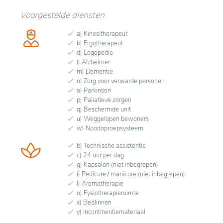
Voorgestelde diensten
a) Kinesitherapeut
b) Ergotherapeut
d) Logopedie
l) Alzheimer
m) Dementie
n) Zorg voor verwarde personen
o) Parkinson
p) Paliatieve zorgen
q) Beschermde unit
u) Weggelopen bewoners
w) Noodoproepsysteem
b) Technische assistentie
c) 24 uur per dag
g) Kapsalon (niet inbegrepen)
i) Pedicure / manicure (niet inbegrepen)
l) Aromatherapie
o) Fysiotherapieruimte
x) Bedlinnen
y) Incontinentiemateriaal