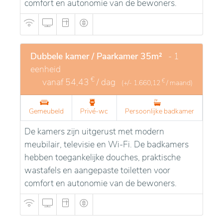
comfort en autonomie van de bewoners.
Dubbele kamer / Paarkamer 35m²
- 1
eenheid
€
vanaf
54,43
/ dag
€
(+/-
1.660,12
/ maand)
Gemeubeld
Privé-wc
Persoonlijke badkamer
De kamers zijn uitgerust met modern
meubilair, televisie en Wi-Fi. De badkamers
hebben toegankelijke douches, praktische
wastafels en aangepaste toiletten voor
comfort en autonomie van de bewoners.