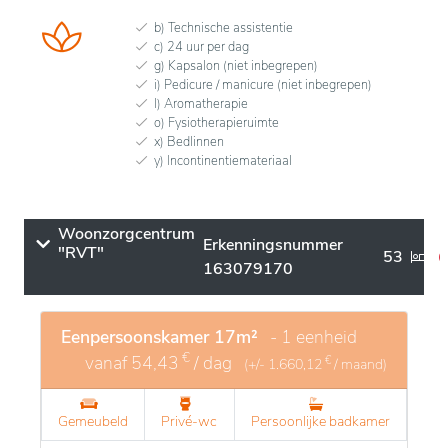
b) Technische assistentie
c) 24 uur per dag
g) Kapsalon (niet inbegrepen)
i) Pedicure / manicure (niet inbegrepen)
l) Aromatherapie
o) Fysiotherapieruimte
x) Bedlinnen
y) Incontinentiemateriaal
Woonzorgcentrum
Erkenningsnummer
"RVT"
53
163079170
Eenpersoonskamer 17m²
- 1 eenheid
€
vanaf
54,43
/ dag
€
(+/-
1.660,12
/ maand)
Gemeubeld
Privé-wc
Persoonlijke badkamer