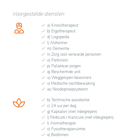
Voorgestelde diensten
a) Kinesitherapeut
b) Ergotherapeut
d) Logopedie
l) Alzheimer
m) Dementie
n) Zorg voor verwarde personen
o) Parkinson
p) Paliatieve zorgen
q) Beschermde unit
u) Weggelopen bewoners
v) Medische nachtbewaking
w) Noodoproepsysteem
b) Technische assistentie
c) 24 uur per dag
g) Kapsalon (niet inbegrepen)
i) Pedicure / manicure (niet inbegrepen)
l) Aromatherapie
o) Fysiotherapieruimte
x) Bedlinnen