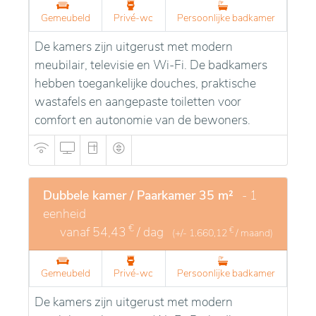
Gemeubeld
Privé-wc
Persoonlijke badkamer
De kamers zijn uitgerust met modern
meubilair, televisie en Wi-Fi. De badkamers
hebben toegankelijke douches, praktische
wastafels en aangepaste toiletten voor
comfort en autonomie van de bewoners.
Dubbele kamer / Paarkamer 35 m²
- 1
eenheid
€
vanaf
54,43
/ dag
€
(+/-
1.660,12
/ maand)
Gemeubeld
Privé-wc
Persoonlijke badkamer
De kamers zijn uitgerust met modern