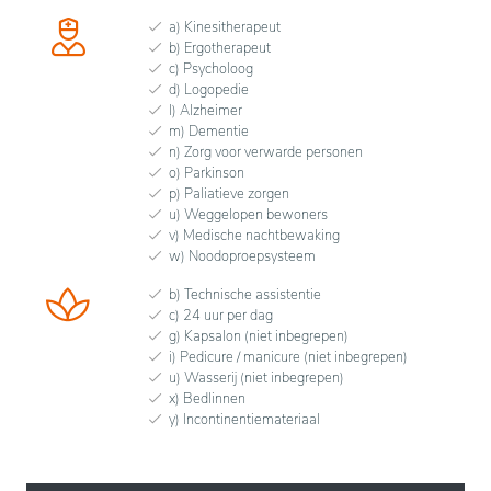
a) Kinesitherapeut
b) Ergotherapeut
c) Psycholoog
d) Logopedie
l) Alzheimer
m) Dementie
n) Zorg voor verwarde personen
o) Parkinson
p) Paliatieve zorgen
u) Weggelopen bewoners
v) Medische nachtbewaking
w) Noodoproepsysteem
b) Technische assistentie
c) 24 uur per dag
g) Kapsalon (niet inbegrepen)
i) Pedicure / manicure (niet inbegrepen)
u) Wasserij (niet inbegrepen)
x) Bedlinnen
y) Incontinentiemateriaal