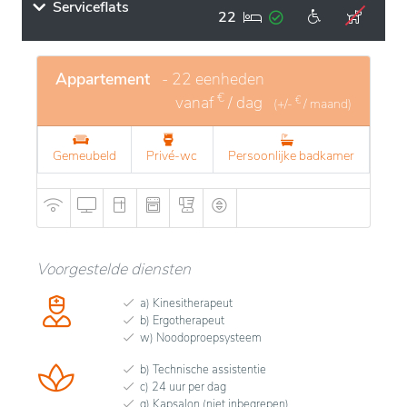
Serviceflats
22
Appartement
- 22 eenheden
€
vanaf
/ dag
€
(+/-
/ maand)
Gemeubeld
Privé-wc
Persoonlijke badkamer
Voorgestelde diensten
a) Kinesitherapeut
b) Ergotherapeut
w) Noodoproepsysteem
b) Technische assistentie
c) 24 uur per dag
g) Kapsalon (niet inbegrepen)