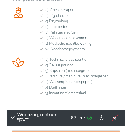
a) Kinesitherapeut
b) Ergotherapeut
c) Psycholoog
d) Logopedie
p) Paliatieve zorgen
u) Weggelopen bewoners
v) Medische nachtbewaking
w) Noodoproepsysteem
b) Technische assistentie
c) 24 uur per dag
g) Kapsalon (niet inbegrepen)
i) Pedicure / manicure (niet inbegrepen)
u) Wasserij (niet inbegrepen)
x) Bedlinnen
y) Incontinentiemateriaal
Woonzorgcentrum
67
"RVT"