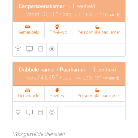
Eenpersoonskamer
- 1 eenheid
€
vanaf
53,81
/ dag
€
(+/-
1.641,21
/ maand)
Gemeubeld
Privé-wc
Persoonlijke badkamer
Dubbele kamer / Paarkamer
- 1 eenheid
€
vanaf
43,65
/ dag
€
(+/-
1.331,33
/ maand)
Gemeubeld
Privé-wc
Persoonlijke badkamer
Voorgestelde diensten