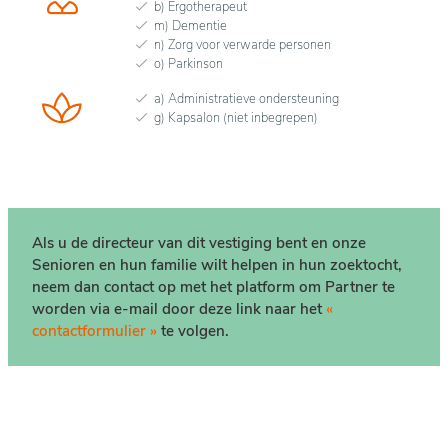
b) Ergotherapeut
m) Dementie
n) Zorg voor verwarde personen
o) Parkinson
a) Administratieve ondersteuning
g) Kapsalon (niet inbegrepen)
Als u de directeur van dit vestiging bent en onze
Senioren en hun familie wilt helpen in hun zoektocht,
neem dan contact op met het platform om Partner te
worden via e-mail door deze link naar het
«
contactformulier »
te volgen.