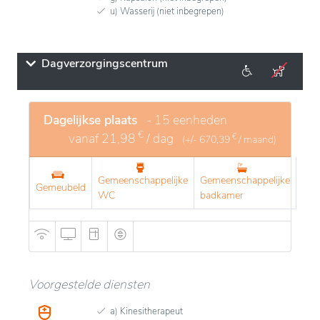
u) Wasserij (niet inbegrepen)
Dagverzorgingscentrum
Dagelijkse plaats
- 15 eenheden
€
vanaf
21,98
/ dag
€
(+/-
670,39
/ maand)
Gemeenschappelijke
Gemeenschappelijke
Gemeubeld
WC
badkamer
Voorgestelde diensten
a) Kinesitherapeut