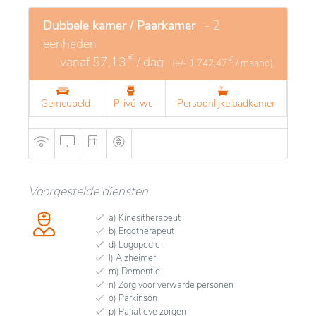
Dubbele kamer / Paarkamer
- 2
eenheden
€
vanaf
57,13
/ dag
€
(+/-
1.742,47
/ maand)
Gemeubeld
Privé-wc
Persoonlijke badkamer
Voorgestelde diensten
a) Kinesitherapeut
b) Ergotherapeut
d) Logopedie
l) Alzheimer
m) Dementie
n) Zorg voor verwarde personen
o) Parkinson
p) Paliatieve zorgen