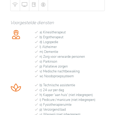
Voorgestelde diensten
a) Kinesitherapeut
b) Ergotherapeut
d) Logopedie
l) Alzheimer
m) Dementie
n) Zorg voor verwarde personen
o) Parkinson
p) Paliatieve zorgen
v) Medische nachtbewaking
w) Noodoproepsysteem
b) Technische assistentie
c) 24 uur per dag
h) Kapper 'aan huis' (niet inbegrepen)
i) Pedicure / manicure (niet inbegrepen)
o) Fysiotherapieruimte
p) Verzorgend bad
u) Wasserij (niet inbegrepen)