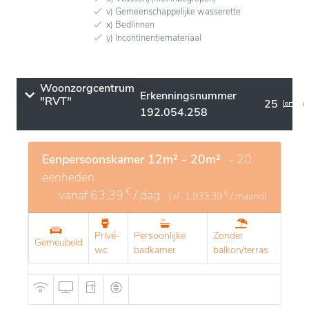
v) Gemeenschappelijke wasserette
x) Bedlinnen
y) Incontinentiemateriaal
Woonzorgcentrum
Erkenningsnummer
"RVT"
25
192.054.258
Eenpersoonskamer 12m² - 20m²
- 20
eenheden
€
vanaf
63,39
/ dag
€
(+/-
1.933,39
/ maand)
Privé-
Persoonlijke
Zonder
Gemeubeld
wc
badkamer
balkon/terras