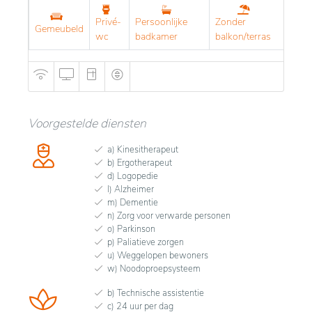
Privé-
Persoonlijke
Zonder
Gemeubeld
wc
badkamer
balkon/terras
Voorgestelde diensten
a) Kinesitherapeut
b) Ergotherapeut
d) Logopedie
l) Alzheimer
m) Dementie
n) Zorg voor verwarde personen
o) Parkinson
p) Paliatieve zorgen
u) Weggelopen bewoners
w) Noodoproepsysteem
b) Technische assistentie
c) 24 uur per dag