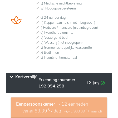
v) Medische nachtbewaking
w) Noodoproepsysteem
c) 24 uur per dag
h) Kapper 'aan huis' (niet inbegrepen)
i) Pedicure / manicure (niet inbegrepen)
o) Fysiotherapieruimte
p) Verzorgend bad
u) Wasserij (niet inbegrepen)
v) Gemeenschappelijke wasserette
x) Bedlinnen
y) Incontinentiemateriaal
Kortverblijf
Erkenningsnummer
12
192.054.258
Eenpersoonskamer
- 12 eenheden
€
vanaf
63,39
/ dag
€
(+/-
1.933,39
/ maand)