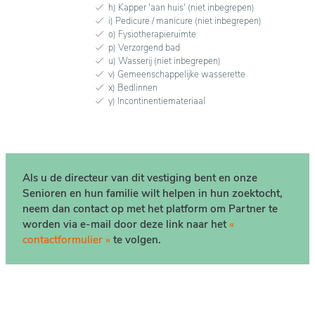
h) Kapper 'aan huis' (niet inbegrepen)
i) Pedicure / manicure (niet inbegrepen)
o) Fysiotherapieruimte
p) Verzorgend bad
u) Wasserij (niet inbegrepen)
v) Gemeenschappelijke wasserette
x) Bedlinnen
y) Incontinentiemateriaal
Als u de directeur van dit vestiging bent en onze
Senioren en hun familie wilt helpen in hun zoektocht,
neem dan contact op met het platform om Partner te
worden via e-mail door deze link naar het
«
contactformulier »
te volgen.