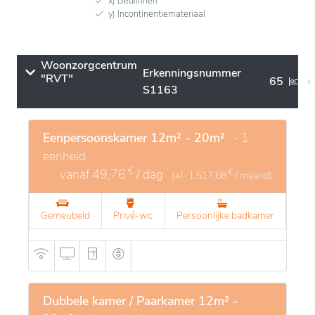
x) Bedlinnen
y) Incontinentiemateriaal
Woonzorgcentrum
Erkenningsnummer
"RVT"
65
S1163
Eenpersoonskamer 12m² - 20m²
- 1
eenheid
€
vanaf
49,76
/ dag
€
(+/-
1.517,68
/ maand)
Gemeubeld
Privé-wc
Persoonlijke badkamer
Dubbele kamer / Paarkamer 12m² -