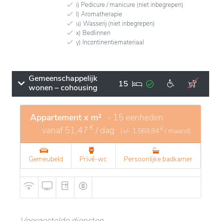
i) Pedicure / manicure (niet inbegrepen)
l) Aromatherapie
u) Wasserij (niet inbegrepen)
x) Bedlinnen
y) Incontinentiemateriaal
Gemeenschappelijk
15
wonen – cohousing
Appartement x m²
- 15 eenheden
€
vanaf
51,47
/ dag
€
(+/-
1.569,84
/ maand)
Gemeubeld
Privé-wc
Persoonlijke badkamer
Voorgestelde diensten