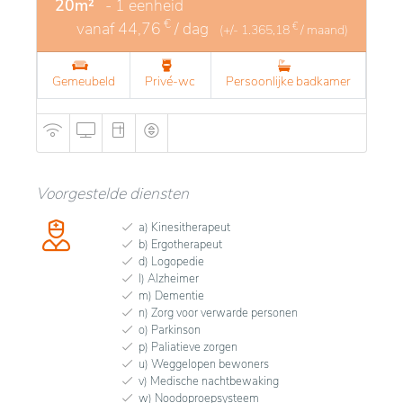
20m²
- 1 eenheid
€
vanaf
44,76
/ dag
€
(+/-
1.365,18
/ maand)
Gemeubeld
Privé-wc
Persoonlijke badkamer
Voorgestelde diensten
a) Kinesitherapeut
b) Ergotherapeut
d) Logopedie
l) Alzheimer
m) Dementie
n) Zorg voor verwarde personen
o) Parkinson
p) Paliatieve zorgen
u) Weggelopen bewoners
v) Medische nachtbewaking
w) Noodoproepsysteem