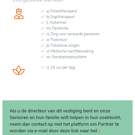
a) Kinesitherapeut
b) Ergotherapeut
l) Alzheimer
m) Dementie
n) Zorg voor verwarde personen
o) Parkinson
p) Paliatieve zorgen
v) Medische nachtbewaking
w) Noodoproepsysteem
c) 24 uur per dag
Als u de directeur van dit vestiging bent en onze
Senioren en hun familie wilt helpen in hun zoektocht,
neem dan contact op met het platform om Partner te
worden via e-mail door deze link naar het
«