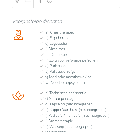
Voorgestelde diensten
a) Kinesitherapeut
b) Ergotherapeut
d) Logopedie
l) Alzheimer
m) Dementie
n) Zorg voor verwarde personen
o) Parkinson
p) Paliatieve zorgen
v) Medische nachtbewaking
w) Noodoproepsysteem
b) Technische assistentie
c) 24 uur per dag
g) Kapsalon (niet inbegrepen)
h) Kapper 'aan huis' (niet inbegrepen)
i) Pedicure / manicure (niet inbegrepen)
l) Aromatherapie
u) Wasserij (niet inbegrepen)