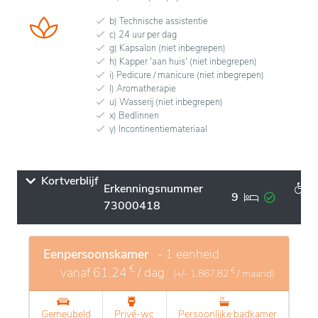
b) Technische assistentie
c) 24 uur per dag
g) Kapsalon (niet inbegrepen)
h) Kapper 'aan huis' (niet inbegrepen)
i) Pedicure / manicure (niet inbegrepen)
l) Aromatherapie
u) Wasserij (niet inbegrepen)
x) Bedlinnen
y) Incontinentiemateriaal
Kortverblijf
Erkenningsnummer
9
73000418
Eenpersoonskamer
- 1 eenheid
€
vanaf
61,24
/ dag
€
(+/-
1.867,82
/ maand)
Gemeubeld
Privé-wc
Persoonlijke badkamer