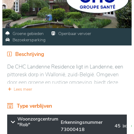
Groene gebieden
Openbaar vervoer
Bezoekersparking
Beschrijving
De CHC Landenne Residence ligt in Landenne, een
pittoresk dorp in Wallonië, zuid-België. Omgeven
door een groene en rustige omgeving, biedt deze
locatie een aangename en vredige sfeer, ideaal voor
Lees meer
ontspanning. De residentie is gelegen in een
natuurlijke omgeving met uitzicht op uitgestrekte,
Type verblijven
verzorgde tuinen en het omliggende platteland.
Woonzorgcentrum
Erkenningsnummer
"Rob"
Ze biedt een comfortabele leefomgeving met
45
73000418
moderne voorzieningen die afgestemd zijn op de