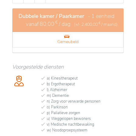
Dubbele kamer / Paarkamer
- 1 eenheid
€
vanaf
80,00
/ dag
€
(+/-
2.400,00
/ maand)
Gemeubeld
Voorgestelde diensten
a) Kinesitherapeut
b) Ergotherapeut
l) Alzheimer
m) Dementie
n) Zorg voor verwarde personen
o) Parkinson
p) Paliatieve zorgen
u) Weggelopen bewoners
v) Medische nachtbewaking
w) Noodoproepsysteem