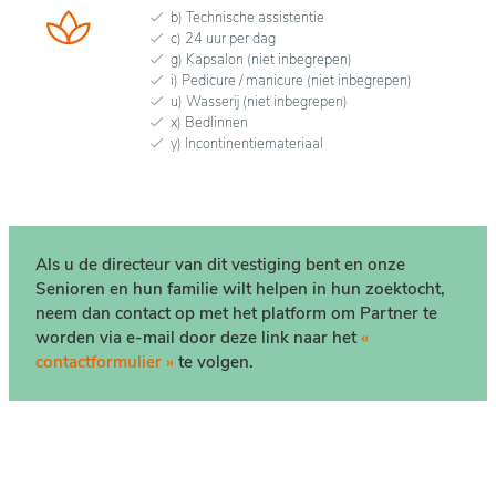
b) Technische assistentie
c) 24 uur per dag
g) Kapsalon (niet inbegrepen)
i) Pedicure / manicure (niet inbegrepen)
u) Wasserij (niet inbegrepen)
x) Bedlinnen
y) Incontinentiemateriaal
Als u de directeur van dit vestiging bent en onze
Senioren en hun familie wilt helpen in hun zoektocht,
neem dan contact op met het platform om Partner te
worden via e-mail door deze link naar het
«
contactformulier »
te volgen.