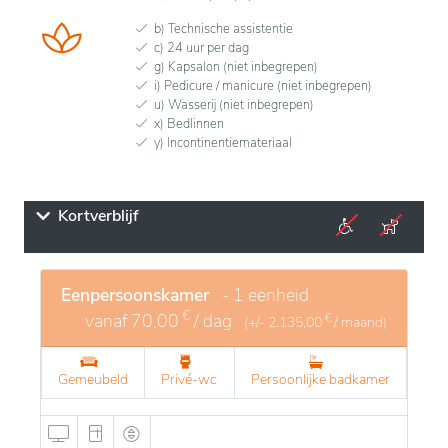
b) Technische assistentie
c) 24 uur per dag
g) Kapsalon (niet inbegrepen)
i) Pedicure / manicure (niet inbegrepen)
u) Wasserij (niet inbegrepen)
x) Bedlinnen
y) Incontinentiemateriaal
Kortverblijf
Eenpersoonskamer
- 1 eenheid
€
vanaf
70,00
/ dag
€
(+/-
2.135,00
/ maand)
Gemeubeld
Privé-wc
Persoonlijke badkamer