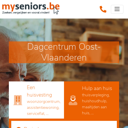
Dagcentrum Oost-
Vlaanderen
Een
Hulp aan huis
huisvesting
thuisverpleging,
huishoudhulp,
woonzorgcentrum,
maaltijden aan
assistentiewoning,
huis, ...
serviceflat, ...