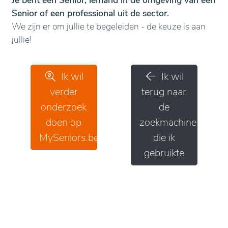
Je bent een Senior, iemand in de omgeving van een
Senior of een professional uit de sector.
We zijn er om jullie te begeleiden - de keuze is aan
jullie!
Ik wil
Ik wil
verder
terug naar
onderzoek
de
doen op
zoekmachine
MySeniors.be
die ik
gebruikte