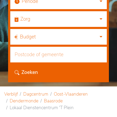
Periode
Zorg
Budget
Zoeken
Verblijf
Dagcentrum
Oost-Vlaanderen
Dendermonde
Baasrode
Lokaal Dienstencentrum 'T Plein