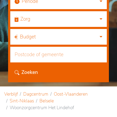
Periode
Zorg
Budget
Zoeken
Verblijf
Dagcentrum
Oost-Vlaanderen
Sint-Niklaas
Belsele
Woonzorgcentrum Het Lindehof