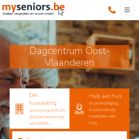
Dagcentrum Oost-
Vlaanderen
Een
Hulp aan huis
huisvesting
thuisverpleging,
huishoudhulp,
woonzorgcentrum,
maaltijden aan
assistentiewoning,
huis, ...
serviceflat, ...