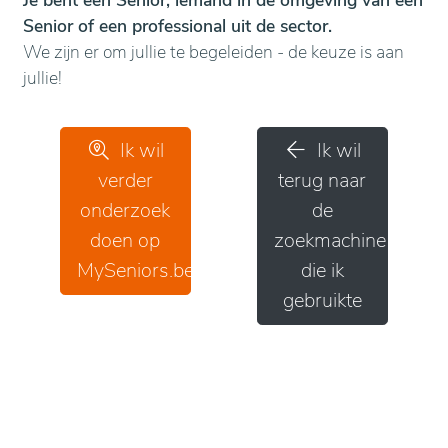
Je bent een Senior, iemand in de omgeving van een
Senior of een professional uit de sector.
We zijn er om jullie te begeleiden - de keuze is aan
jullie!
Ik wil
Ik wil
verder
terug naar
onderzoek
de
doen op
zoekmachine
MySeniors.be
die ik
gebruikte