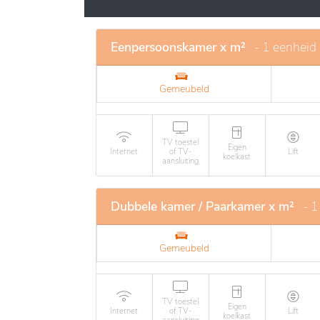
serene en veilige omgeving kunnen bewone
zorgzaamheid centraal staan.
Eenpersoonskamer x m²
- 1 eenheid
Gemeubeld
TV toestel
Eigen
Internet
of TV-
Lift
koelkast
aansluiting
Dubbele kamer / Paarkamer x m²
- 1
Gemeubeld
TV toestel
Eigen
Internet
of TV-
Lift
koelkast