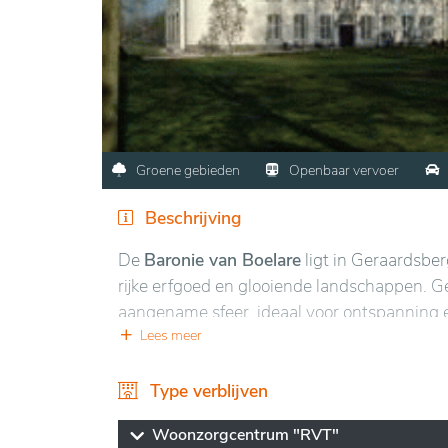
Groene gebieden
Openbaar vervoer
Beschrijving
De
Baronie van Boelare
ligt in Geraardsbe
rijke erfgoed en glooiende landschappen. G
aangename sfeer, ideaal voor ontspanning e
natuurlijke gebieden en de beroemde Muur v
Lees meer
De voorziening combineert comfort en moder
Type verblijven
diverse activiteiten georganiseerd om social
team zorgt voor een zorgzame en respectvol
Woonzorgcentrum "RVT"