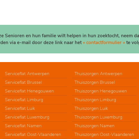
nze Senioren en hun familie wilt helpen in hun zoektocht, neem d
den via e-mail door deze link naar het
« contactformulier »
te vol
Serviceflat Antwerpen
Thuiszorgen Antwerpen
Serviceflat Brussel
Thuiszorgen Brussel
Serviceflat Henegouwen
Thuiszorgen Henegouwen
Serviceflat Limburg
Thuiszorgen Limburg
Serviceflat Luik
Thuiszorgen Luik
Serviceflat Luxemburg
Thuiszorgen Luxemburg
Serviceflat Namen
Thuiszorgen Namen
Serviceflat Oost-Vlaanderen
Thuiszorgen Oost-Vlaanderen