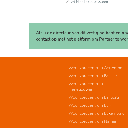
w) Noodoproepsysteem
Als u de directeur van dit vestiging bent en o
contact op met het platform om Partner te wor
Woonzorgcentrum Antwerpen
Woonzorgcentrum Brussel
Woonzorgcentrum
Henegouwen
Woonzorgcentrum Limburg
Woonzorgcentrum Luik
Woonzorgcentrum Luxemburg
Woonzorgcentrum Namen