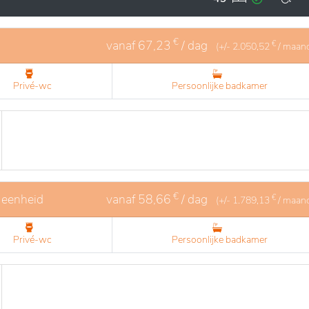
rs genieten van een aangename levenskwaliteit, waar welz
€
vanaf
67,23
/ dag
€
(+/-
2.050,52
/ maan
Privé-wc
Persoonlijke badkamer
€
 eenheid
vanaf
58,66
/ dag
€
(+/-
1.789,13
/ maan
Privé-wc
Persoonlijke badkamer