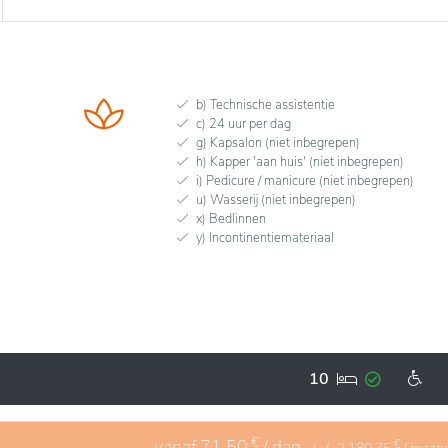
b) Technische assistentie
c) 24 uur per dag
g) Kapsalon (niet inbegrepen)
h) Kapper 'aan huis' (niet inbegrepen)
i) Pedicure / manicure (niet inbegrepen)
u) Wasserij (niet inbegrepen)
x) Bedlinnen
y) Incontinentiemateriaal
10
€
vanaf
71,50
/ dag
€