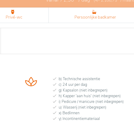
(+/-
2.180,75
/ maan
Privé-wc
Persoonlijke badkamer
b) Technische assistentie
c) 24 uur per dag
g) Kapsalon (niet inbegrepen)
h) Kapper 'aan huis' (niet inbegrepen)
i) Pedicure / manicure (niet inbegrepen)
u) Wasserij (niet inbegrepen)
x) Bedlinnen
y) Incontinentiemateriaal