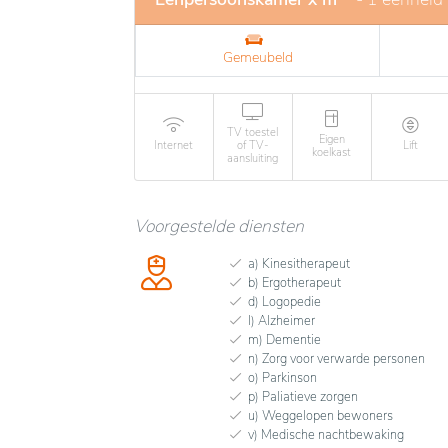
Gemeubeld
TV toestel
Eigen
Internet
of TV-
Lift
koelkast
aansluiting
Voorgestelde diensten
a) Kinesitherapeut
b) Ergotherapeut
d) Logopedie
l) Alzheimer
m) Dementie
n) Zorg voor verwarde personen
o) Parkinson
p) Paliatieve zorgen
u) Weggelopen bewoners
v) Medische nachtbewaking