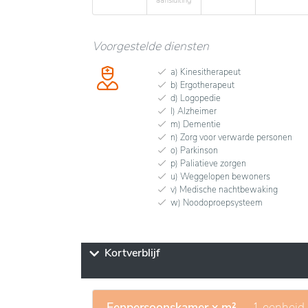
aansluiting
Voorgestelde diensten
a) Kinesitherapeut
b) Ergotherapeut
d) Logopedie
l) Alzheimer
m) Dementie
n) Zorg voor verwarde personen
o) Parkinson
p) Paliatieve zorgen
u) Weggelopen bewoners
v) Medische nachtbewaking
w) Noodoproepsysteem
Kortverblijf
Eenpersoonskamer x m²
- 1 eenheid