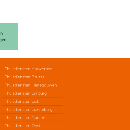
an
gen.
Thuisdiensten Antwerpen
Thuisdiensten Brussel
Thuisdiensten Henegouwen
Thuisdiensten Limburg
Thuisdiensten Luik
Thuisdiensten Luxemburg
Thuisdiensten Namen
Thuisdiensten Oost-