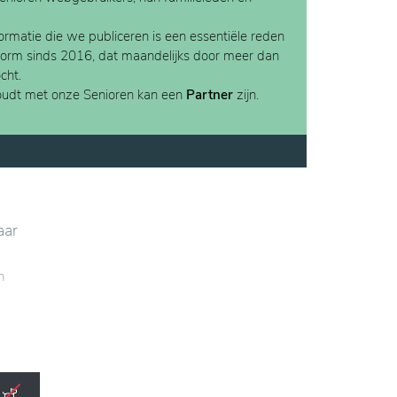
rmatie die we publiceren is een essentiële reden
form sinds 2016, dat maandelijks door meer dan
cht.
houdt met onze Senioren kan een
Partner
zijn.
aar
n,
ers.
en
wijde
j de