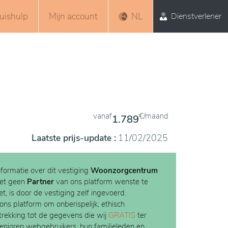
uishulp
Mijn account
NL
Dienstverlener
vanaf
€/maand
1.789
Laatste prijs-update :
11/02/2025
nformatie over dit vestiging
Woonzorgcentrum
et geen
Partner
van ons platform wenste te
t, is door de vestiging zelf ingevoerd.
 ons platform om onberispelijk, ethisch
etrekking tot de gegevens die wij
GRATIS
ter
Senioren webgebruikers, hun familieleden en