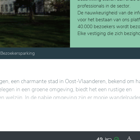
professionals in de sector.
De nauwkeurigheid van de info
voor het bestaan van ons plat
40.000 bezoekers wordt bezo
Elke vestiging die zich bezig
Bezoekersparking
rgen, een charmante stad in Oost-Vlaanderen, bekend om h
elegen in een groene omgeving, biedt het een rustige en
n welzijn. In de nabije omgeving zijn er mooie wandelpade
an Geraardsbergen, een iconische plek voor wielerliefhebb
ne faciliteiten in een warme en gastvrije setting. Er word
e interactie en persoonlijk welzijn te bevorderen. Het toege
le begeleiding, met oog voor individuele behoeften. Dankzi
49